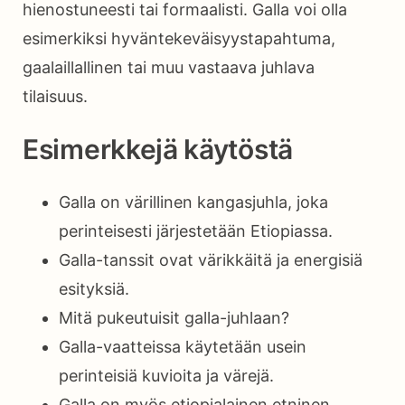
hienostuneesti tai formaalisti. Galla voi olla
esimerkiksi hyväntekeväisyystapahtuma,
gaalaillallinen tai muu vastaava juhlava
tilaisuus.
Esimerkkejä käytöstä
Galla on värillinen kangasjuhla, joka
perinteisesti järjestetään Etiopiassa.
Galla-tanssit ovat värikkäitä ja energisiä
esityksiä.
Mitä pukeutuisit galla-juhlaan?
Galla-vaatteissa käytetään usein
perinteisiä kuvioita ja värejä.
Galla on myös etiopialainen etninen