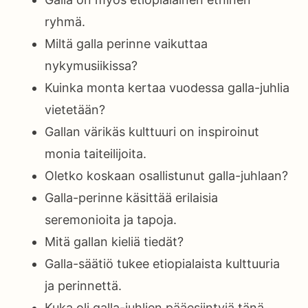
ryhmä.
Miltä galla perinne vaikuttaa
nykymusiikissa?
Kuinka monta kertaa vuodessa galla-juhlia
vietetään?
Gallan värikäs kulttuuri on inspiroinut
monia taiteilijoita.
Oletko koskaan osallistunut galla-juhlaan?
Galla-perinne käsittää erilaisia
seremonioita ja tapoja.
Mitä gallan kieliä tiedät?
Galla-säätiö tukee etiopialaista kulttuuria
ja perinnettä.
Kuka oli galla-juhlien pääesiintyjä tänä