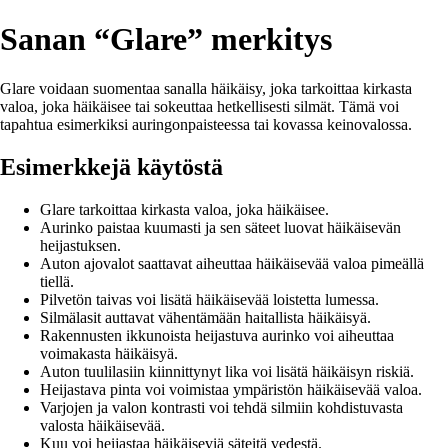
Sanan “Glare” merkitys
Glare voidaan suomentaa sanalla häikäisy, joka tarkoittaa kirkasta
valoa, joka häikäisee tai sokeuttaa hetkellisesti silmät. Tämä voi
tapahtua esimerkiksi auringonpaisteessa tai kovassa keinovalossa.
Esimerkkejä käytöstä
Glare tarkoittaa kirkasta valoa, joka häikäisee.
Aurinko paistaa kuumasti ja sen säteet luovat häikäisevän
heijastuksen.
Auton ajovalot saattavat aiheuttaa häikäisevää valoa pimeällä
tiellä.
Pilvetön taivas voi lisätä häikäisevää loistetta lumessa.
Silmälasit auttavat vähentämään haitallista häikäisyä.
Rakennusten ikkunoista heijastuva aurinko voi aiheuttaa
voimakasta häikäisyä.
Auton tuulilasiin kiinnittynyt lika voi lisätä häikäisyn riskiä.
Heijastava pinta voi voimistaa ympäristön häikäisevää valoa.
Varjojen ja valon kontrasti voi tehdä silmiin kohdistuvasta
valosta häikäisevää.
Kuu voi heijastaa häikäiseviä säteitä vedestä.