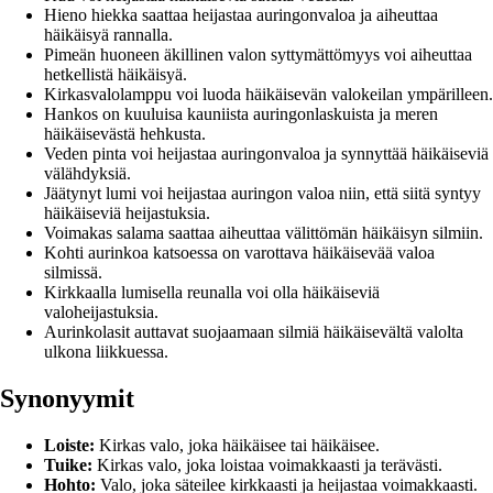
Hieno hiekka saattaa heijastaa auringonvaloa ja aiheuttaa
häikäisyä rannalla.
Pimeän huoneen äkillinen valon syttymättömyys voi aiheuttaa
hetkellistä häikäisyä.
Kirkasvalolamppu voi luoda häikäisevän valokeilan ympärilleen.
Hankos on kuuluisa kauniista auringonlaskuista ja meren
häikäisevästä hehkusta.
Veden pinta voi heijastaa auringonvaloa ja synnyttää häikäiseviä
välähdyksiä.
Jäätynyt lumi voi heijastaa auringon valoa niin, että siitä syntyy
häikäiseviä heijastuksia.
Voimakas salama saattaa aiheuttaa välittömän häikäisyn silmiin.
Kohti aurinkoa katsoessa on varottava häikäisevää valoa
silmissä.
Kirkkaalla lumisella reunalla voi olla häikäiseviä
valoheijastuksia.
Aurinkolasit auttavat suojaamaan silmiä häikäisevältä valolta
ulkona liikkuessa.
Synonyymit
Loiste:
Kirkas valo, joka häikäisee tai häikäisee.
Tuike:
Kirkas valo, joka loistaa voimakkaasti ja terävästi.
Hohto:
Valo, joka säteilee kirkkaasti ja heijastaa voimakkaasti.