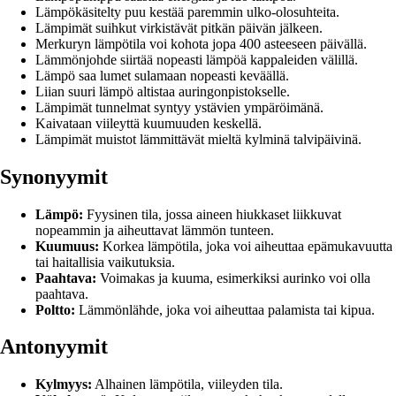
Lämpökäsitelty puu kestää paremmin ulko-olosuhteita.
Lämpimät suihkut virkistävät pitkän päivän jälkeen.
Merkuryn lämpötila voi kohota jopa 400 asteeseen päivällä.
Lämmönjohde siirtää nopeasti lämpöä kappaleiden välillä.
Lämpö saa lumet sulamaan nopeasti keväällä.
Liian suuri lämpö altistaa auringonpistokselle.
Lämpimät tunnelmat syntyy ystävien ympäröimänä.
Kaivataan viileyttä kuumuuden keskellä.
Lämpimät muistot lämmittävät mieltä kylminä talvipäivinä.
Synonyymit
Lämpö:
Fyysinen tila, jossa aineen hiukkaset liikkuvat
nopeammin ja aiheuttavat lämmön tunteen.
Kuumuus:
Korkea lämpötila, joka voi aiheuttaa epämukavuutta
tai haitallisia vaikutuksia.
Paahtava:
Voimakas ja kuuma, esimerkiksi aurinko voi olla
paahtava.
Poltto:
Lämmönlähde, joka voi aiheuttaa palamista tai kipua.
Antonyymit
Kylmyys:
Alhainen lämpötila, viileyden tila.