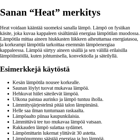
Sanan “Heat” merkitys
Heat voidaan kääntää suomeksi sanalla lämpö. Lämpö on fysiikan
käsite, joka kuvaa kappaleen sisältämää energiaa lämpötilan muodossa.
Lämpötila mittaa aineen hiukkasten liikkeen aiheuttamaa energiatasoa,
ja korkeampi lämpötila tarkoittaa enemmän lämpöenergiaa
kappaleessa. Lämpöä siirtyy aineen sisällä ja sen välillä erilaisilla
lämpöilmiöillä, kuten johtumisella, konvektiolla ja säteilyllä.
Esimerkkejä käytöstä
Kesän lämpötila nousee korkealle.
Saunan löylyt tuovat mukavaa lämpöä.
Hehkuvat hiilet säteilevät lämpöä.
Ulkona paistaa aurinko ja lämpö tuntuu iholla.
Lämmitysjärjestelmä pitää talon lämpimänä.
Helle saa ilman tuntumaan raskaalta.
Lämpöaalto piinaa kaupunkilaisia.
Lämmittävä tee tuo mukavaa lämpöä vatsaan.
Rakkauden lämpö sulattaa sydämet.
Lämpömittarin lukemat ylittävät 30 astetta.
Lämpöpumppu säästää energiaa ja luo lämpöä.