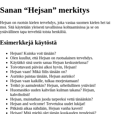
Sanan “Hejsan” merkitys
Hejsan on ruotsin kielen tervehdys, joka vastaa suomen kielen hei tai
moi. Sitä käytetään yleisesti tavallisissa kohtaamisissa ja se on
ystävällinen tapa tervehtiä toista henkilöä.
Esimerkkejä käytöstä
Hejsan! Kuinka voit tänään?
Olen kuullut, että Hejsan on ruotsalainen tervehdys.
Käytätkö sinä usein sanaa Hejsan keskustelussa?
Toivottavasti päiväsi alkoi hyvin, Hejsan!
Hejsan vaan! Mikä fiilis tänään on?
Aurinko paistaa tänään, Hejsan aurinko!
Hejsan vaan kaikille, tulkaa morjestamaan!
Teitkö jo aamulenkin? Hejsan, urheilullinen ystäväni!
Huomasitko uuden kahvilan kulman takana? Hejsan,
kahviholisti!
Hejsan, muistathan juoda tarpeeksi vettä tänäänkin?
Hejsan and welcome! Tervetuloa uudet lukijat!
Pitkästä aikaa nähdään, Hejsan vanha kaveri!
Hejsan! Mitä mieltä olet tämän kuukauden trendeistä?