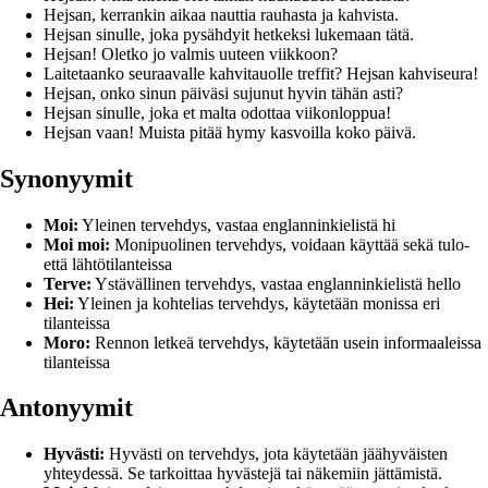
Hejsan, kerrankin aikaa nauttia rauhasta ja kahvista.
Hejsan sinulle, joka pysähdyit hetkeksi lukemaan tätä.
Hejsan! Oletko jo valmis uuteen viikkoon?
Laitetaanko seuraavalle kahvitauolle treffit? Hejsan kahviseura!
Hejsan, onko sinun päiväsi sujunut hyvin tähän asti?
Hejsan sinulle, joka et malta odottaa viikonloppua!
Hejsan vaan! Muista pitää hymy kasvoilla koko päivä.
Synonyymit
Moi:
Yleinen tervehdys, vastaa englanninkielistä hi
Moi moi:
Monipuolinen tervehdys, voidaan käyttää sekä tulo-
että lähtötilanteissa
Terve:
Ystävällinen tervehdys, vastaa englanninkielistä hello
Hei:
Yleinen ja kohtelias tervehdys, käytetään monissa eri
tilanteissa
Moro:
Rennon letkeä tervehdys, käytetään usein informaaleissa
tilanteissa
Antonyymit
Hyvästi:
Hyvästi on tervehdys, jota käytetään jäähyväisten
yhteydessä. Se tarkoittaa hyvästejä tai näkemiin jättämistä.