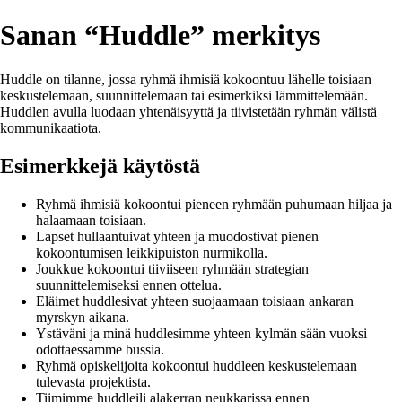
Sanan “Huddle” merkitys
Huddle on tilanne, jossa ryhmä ihmisiä kokoontuu lähelle toisiaan
keskustelemaan, suunnittelemaan tai esimerkiksi lämmittelemään.
Huddlen avulla luodaan yhtenäisyyttä ja tiivistetään ryhmän välistä
kommunikaatiota.
Esimerkkejä käytöstä
Ryhmä ihmisiä kokoontui pieneen ryhmään puhumaan hiljaa ja
halaamaan toisiaan.
Lapset hullaantuivat yhteen ja muodostivat pienen
kokoontumisen leikkipuiston nurmikolla.
Joukkue kokoontui tiiviiseen ryhmään strategian
suunnittelemiseksi ennen ottelua.
Eläimet huddlesivat yhteen suojaamaan toisiaan ankaran
myrskyn aikana.
Ystäväni ja minä huddlesimme yhteen kylmän sään vuoksi
odottaessamme bussia.
Ryhmä opiskelijoita kokoontui huddleen keskustelemaan
tulevasta projektista.
Tiimimme huddleili alakerran neukkarissa ennen