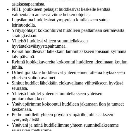
asiakastapaamista.
NHL-joukkueen pelaajat huddlesivat keskelle kenttää
valmentajan antaessa viime hetken ohjeita.
Lapsilauma huddlesivat ympyrään kuullakseen satuja
leirinuotiolla.
Yritysjohtajat kokoontuivat huddleen päättämään seuraavasta
strategiastaan.
Yhteisö huddlesi yhteen suunnitellakseen
hyväntekeväisyystapahtumaa.
Koirat huddlesivat lähekkäin lämmittääkseen toisiaan kylmänä
talvipäivänä.
Ryhmä luokkakavereita kokoontui huddleen ideoimaan koulun
juhlia.
Urheilujoukkue huddlesivat yhteen ennen ottelua löytääkseen
yhteisen voiton avaimet.
Sinkut huddlet lähekkäin elokuvailtana viihtyäkseen hyvässä
seurassa.
Yhteisö huddlet yhteen suunnitellakseen yhteisen
puutarhahankkeen.
Ystäväpiirimme kokoontui huddleen jakamaan ilon ja tunteet
keskenään.
Perhe huddleili yhteen pöydän ympärille juhlistaakseen
syntymäpäivää.
Ystäväni ja minä huddleilimme yhteen suunnitellaksemme
seuraavan matkamme.