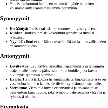
Yhteisö kokoontui huddleen miettimään yhdessä, miten
voisimme auttaa lähimmäisiämme paremmin.
Synonyymit
Kerääntyä:
Ihmiset tai asiat kokoontuvat tiiviisti yhteen.
Kuhista:
Joukko ihmisiä kokoontuu pieneksi ja tiiviiksi
ryhmäksi.
Nyyhkiä:
Ihmiset tai eläimet ovat likellä toisiaan turvallisuuden
tai lämmön vuoksi.
Antonyymit
Levittäytyä:
Levittäytyä tarkoittaa hajaantumista ja leviämistä
laajemmalle alueelle, päinvastoin kuin huddle, joka kuvaa
tiiviimpää ryhmässä olemista.
Hajota:
Hajota tarkoittaa hajaantumista tai hajottamista ja se on
vastakohta huddlen kaltaiselle tiiviille ryhmämuodostelmalle.
Vieroittua:
Vieroittua kuvaa etääntymistä ja erkaantumista,
päinvastoin kuin huddle, joka symboloi läheisempää yhteyttä ja
ryhmässä olemista.
Etymologia