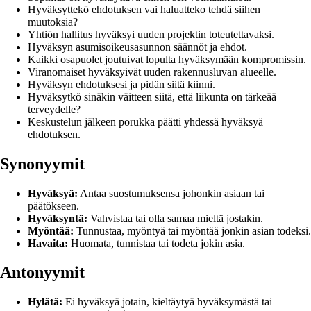
Hyväksyttekö ehdotuksen vai haluatteko tehdä siihen
muutoksia?
Yhtiön hallitus hyväksyi uuden projektin toteutettavaksi.
Hyväksyn asumisoikeusasunnon säännöt ja ehdot.
Kaikki osapuolet joutuivat lopulta hyväksymään kompromissin.
Viranomaiset hyväksyivät uuden rakennusluvan alueelle.
Hyväksyn ehdotuksesi ja pidän siitä kiinni.
Hyväksytkö sinäkin väitteen siitä, että liikunta on tärkeää
terveydelle?
Keskustelun jälkeen porukka päätti yhdessä hyväksyä
ehdotuksen.
Synonyymit
Hyväksyä:
Antaa suostumuksensa johonkin asiaan tai
päätökseen.
Hyväksyntä:
Vahvistaa tai olla samaa mieltä jostakin.
Myöntää:
Tunnustaa, myöntyä tai myöntää jonkin asian todeksi.
Havaita:
Huomata, tunnistaa tai todeta jokin asia.
Antonyymit
Hylätä:
Ei hyväksyä jotain, kieltäytyä hyväksymästä tai