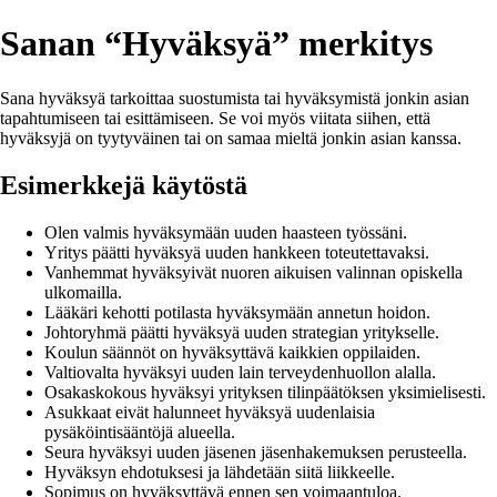
Sanan “Hyväksyä” merkitys
Sana hyväksyä tarkoittaa suostumista tai hyväksymistä jonkin asian
tapahtumiseen tai esittämiseen. Se voi myös viitata siihen, että
hyväksyjä on tyytyväinen tai on samaa mieltä jonkin asian kanssa.
Esimerkkejä käytöstä
Olen valmis hyväksymään uuden haasteen työssäni.
Yritys päätti hyväksyä uuden hankkeen toteutettavaksi.
Vanhemmat hyväksyivät nuoren aikuisen valinnan opiskella
ulkomailla.
Lääkäri kehotti potilasta hyväksymään annetun hoidon.
Johtoryhmä päätti hyväksyä uuden strategian yritykselle.
Koulun säännöt on hyväksyttävä kaikkien oppilaiden.
Valtiovalta hyväksyi uuden lain terveydenhuollon alalla.
Osakaskokous hyväksyi yrityksen tilinpäätöksen yksimielisesti.
Asukkaat eivät halunneet hyväksyä uudenlaisia
pysäköintisääntöjä alueella.
Seura hyväksyi uuden jäsenen jäsenhakemuksen perusteella.
Hyväksyn ehdotuksesi ja lähdetään siitä liikkeelle.
Sopimus on hyväksyttävä ennen sen voimaantuloa.