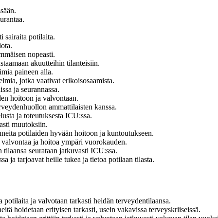
ssään.
eurantaa.
sairaita potilaita.
ota.
immäisen nopeasti.
taamaan akuutteihin tilanteisiin.
imia paineen alla.
lmia, jotka vaativat erikoisosaamista.
ssa ja seurannassa.
iden hoitoon ja valvontaan.
erveydenhuollon ammattilaisten kanssa.
lusta ja toteutuksesta ICU:ssa.
easti muutoksiin.
tuneita potilaiden hyvään hoitoon ja kuntoutukseen.
tä valvontaa ja hoitoa ympäri vuorokauden.
n tilaansa seurataan jatkuvasti ICU:ssa.
 ja tarjoavat heille tukea ja tietoa potilaan tilasta.
 potilaita ja valvotaan tarkasti heidän terveydentilaansa.
eitä hoidetaan erityisen tarkasti, usein vakavissa terveyskriiseissä.