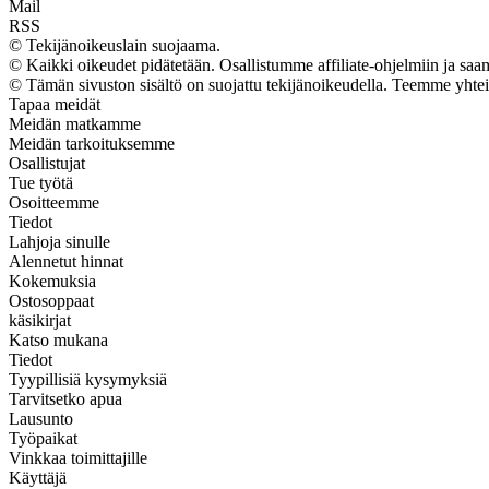
Mail
RSS
© Tekijänoikeuslain suojaama.
© Kaikki oikeudet pidätetään. Osallistumme affiliate-ohjelmiin ja sa
© Tämän sivuston sisältö on suojattu tekijänoikeudella. Teemme yhte
Tapaa meidät
Meidän matkamme
Meidän tarkoituksemme
Osallistujat
Tue työtä
Osoitteemme
Tiedot
Lahjoja sinulle
Alennetut hinnat
Kokemuksia
Ostosoppaat
käsikirjat
Katso mukana
Tiedot
Tyypillisiä kysymyksiä
Tarvitsetko apua
Lausunto
Työpaikat
Vinkkaa toimittajille
Käyttäjä