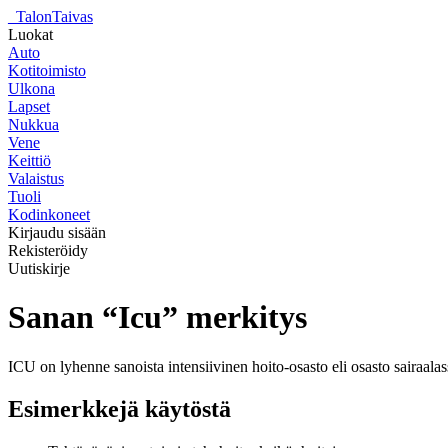
_
TalonTaivas
Luokat
Auto
Kotitoimisto
Ulkona
Lapset
Nukkua
Vene
Keittiö
Valaistus
Tuoli
Kodinkoneet
Kirjaudu sisään
Rekisteröidy
Uutiskirje
Sanan “Icu” merkitys
ICU on lyhenne sanoista intensiivinen hoito-osasto eli osasto sairaalass
Esimerkkejä käytöstä