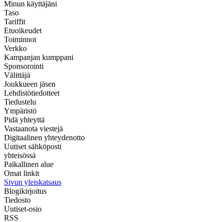
Minun käyttäjäni
Taso
Tariffit
Etuoikeudet
Toiminnot
Verkko
Kampanjan kumppani
Sponsorointi
Välittäjä
Joukkueen jäsen
Lehdistötiedotteet
Tiedustelu
Ympäristö
Pidä yhteyttä
Vastaanota viestejä
Digitaalinen yhteydenotto
Uutiset sähköposti
yhteisössä
Paikallinen alue
Omat linkit
Sivun yleiskatsaus
Blogikirjoitus
Tiedosto
Uutiset-osio
RSS