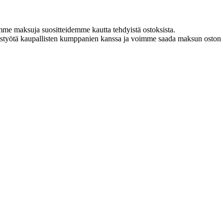
amme maksuja suositteidemme kautta tehdyistä ostoksista.
istyötä kaupallisten kumppanien kanssa ja voimme saada maksun oston y