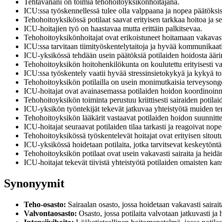
Tehtävänäni on toimia tehohoitoyksikönhoitajana.
ICU:ssa työskennellessä tulee olla valppaana ja nopea päätöksi
Tehohoitoyksikössä potilaat saavat erityisen tarkkaa hoitoa ja s
ICU-hoitajien työ on haastavaa mutta erittäin palkitsevaa.
Tehohoitoyksikönhoitajat ovat erikoistuneet hoitamaan vakavasti 
ICU:ssa tarvitaan tiimityöskentelytaitoja ja hyvää kommunikaati
ICU-yksikössä tehdään usein päätöksiä potilaiden hoidosta äär
Tehohoitoyksikön hoitohenkilökunta on koulutettu erityisesti vas
ICU:ssa työskentely vaatii hyvää stressinsietokykyä ja kykyä to
Tehohoitoyksikön potilailla on usein monimutkaisia terveysonge
ICU-hoitajat ovat avainasemassa potilaiden hoidon koordinoinni
Tehohoitoyksikön toiminta perustuu kriittisesti sairaiden potila
ICU-yksikön työntekijät tekevät jatkuvaa yhteistyötä muiden t
Tehohoitoyksikön lääkärit vastaavat potilaiden hoidon suunnitte
ICU-hoitajat seuraavat potilaiden tilaa tarkasti ja reagoivat nop
Tehohoitoyksikössä työskentelevät hoitajat ovat erityisen sitou
ICU-yksikössä hoidetaan potilaita, jotka tarvitsevat keskeytön
Tehohoitoyksikön potilaat ovat usein vakavasti sairaita ja heidä
ICU-hoitajat tekevät tiivistä yhteistyötä potilaiden omaisten kanssa
Synonyymit
Teho-osasto:
Sairaalan osasto, jossa hoidetaan vakavasti sairaita
Valvontaosasto:
Osasto, jossa potilaita valvotaan jatkuvasti ja h