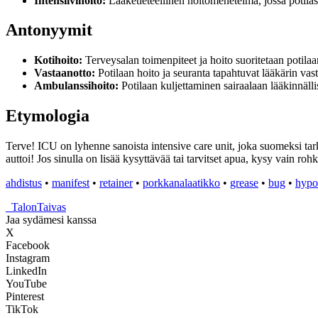
Intensiivihoito:
Lääketieteellinen hoitomenetelmä, jossa potilast
Antonyymit
Kotihoito:
Terveysalan toimenpiteet ja hoito suoritetaan potilaa
Vastaanotto:
Potilaan hoito ja seuranta tapahtuvat lääkärin vast
Ambulanssihoito:
Potilaan kuljettaminen sairaalaan lääkinnällis
Etymologia
Terve! ICU on lyhenne sanoista intensive care unit, joka suomeksi tark
auttoi! Jos sinulla on lisää kysyttävää tai tarvitset apua, kysy vain rohk
ahdistus
•
manifest
•
retainer
•
porkkanalaatikko
•
grease
•
bug
•
hypo
_
TalonTaivas
Jaa sydämesi kanssa
X
Facebook
Instagram
LinkedIn
YouTube
Pinterest
TikTok