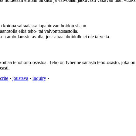
a hoidetaan erittäin tarkasti ja valvotaan jatkuvasti vakavan tilan vuoksi
n kotona sairaalassa tapahtuvan hoidon sijaan.
aanotolla eikä teho- tai valvontaosastolla.
en ambulanssin avulla, jos sairaalahoidolle ei ole tarvetta.
oittaa tehohoito-osastoa. Teho on lyhenne sanasta teho-osasto, joka on e
easti.
crite
•
joustava
•
inquiry
•