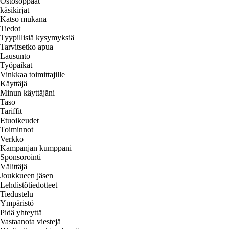
Ostosoppaat
käsikirjat
Katso mukana
Tiedot
Tyypillisiä kysymyksiä
Tarvitsetko apua
Lausunto
Työpaikat
Vinkkaa toimittajille
Käyttäjä
Minun käyttäjäni
Taso
Tariffit
Etuoikeudet
Toiminnot
Verkko
Kampanjan kumppani
Sponsorointi
Välittäjä
Joukkueen jäsen
Lehdistötiedotteet
Tiedustelu
Ympäristö
Pidä yhteyttä
Vastaanota viestejä