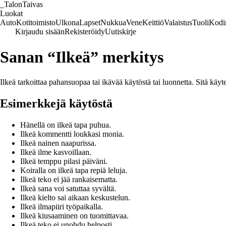
_
TalonTaivas
Luokat
Auto
Kotitoimisto
Ulkona
Lapset
Nukkua
Vene
Keittiö
Valaistus
Tuoli
Kodi
Kirjaudu sisään
Rekisteröidy
Uutiskirje
Sanan “Ilkeä” merkitys
Ilkeä tarkoittaa pahansuopaa tai ikävää käytöstä tai luonnetta. Sitä kä
Esimerkkejä käytöstä
Hänellä on ilkeä tapa puhua.
Ilkeä kommentti loukkasi monia.
Ilkeä nainen naapurissa.
Ilkeä ilme kasvoillaan.
Ilkeä temppu pilasi päiväni.
Koiralla on ilkeä tapa repiä leluja.
Ilkeä teko ei jää rankaisematta.
Ilkeä sana voi satuttaa syvältä.
Ilkeä kielto sai aikaan keskustelun.
Ilkeä ilmapiiri työpaikalla.
Ilkeä kiusaaminen on tuomittavaa.
Ilkeä teko ei unohdu helposti.