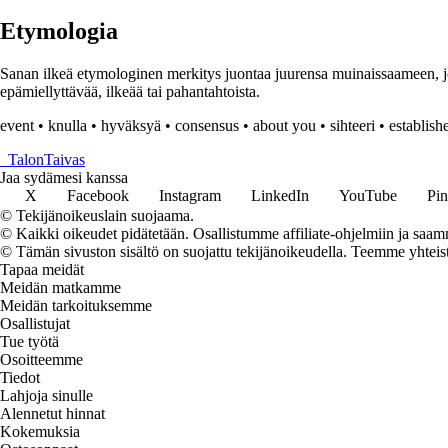
Etymologia
Sanan ilkeä etymologinen merkitys juontaa juurensa muinaissaameen, jos
epämiellyttävää, ilkeää tai pahantahtoista.
event
•
knulla
•
hyväksyä
•
consensus
•
about you
•
sihteeri
•
establish
_
TalonTaivas
Jaa sydämesi kanssa
X
Facebook
Instagram
LinkedIn
YouTube
Pin
© Tekijänoikeuslain suojaama.
© Kaikki oikeudet pidätetään. Osallistumme affiliate-ohjelmiin ja saam
© Tämän sivuston sisältö on suojattu tekijänoikeudella. Teemme yhtei
Tapaa meidät
Meidän matkamme
Meidän tarkoituksemme
Osallistujat
Tue työtä
Osoitteemme
Tiedot
Lahjoja sinulle
Alennetut hinnat
Kokemuksia