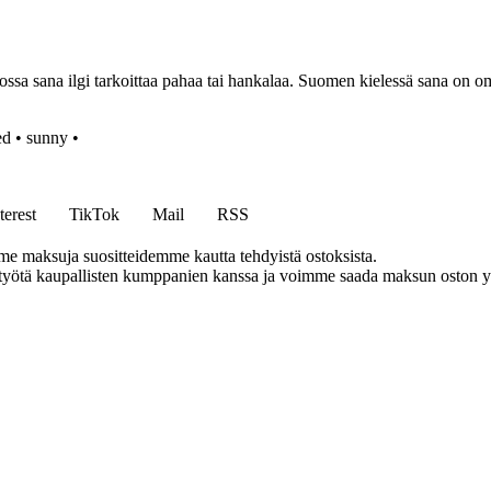
sa sana ilgi tarkoittaa pahaa tai hankalaa. Suomen kielessä sana on om
ed
•
sunny
•
terest
TikTok
Mail
RSS
me maksuja suositteidemme kautta tehdyistä ostoksista.
styötä kaupallisten kumppanien kanssa ja voimme saada maksun oston yh