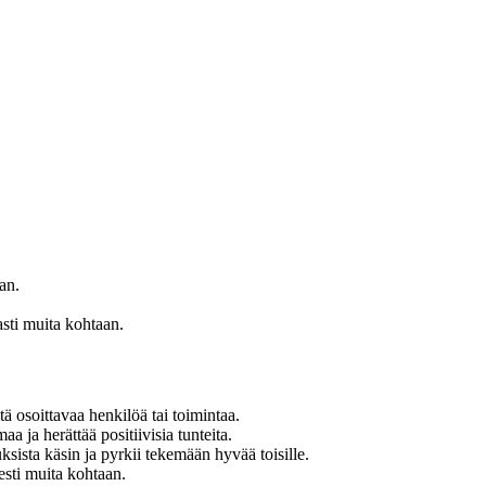
an.
sti muita kohtaan.
tä osoittavaa henkilöä tai toimintaa.
a ja herättää positiivisia tunteita.
ista käsin ja pyrkii tekemään hyvää toisille.
sesti muita kohtaan.