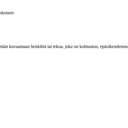
nkoneet
ytetään kuvaamaan henkilöä tai tekoa, joka on kohtuuton, epäoikeudenmuka