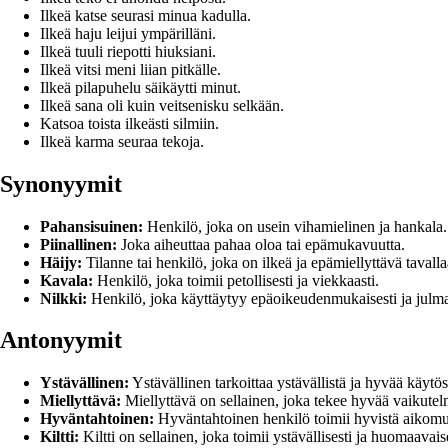
Ilkeä katse seurasi minua kadulla.
Ilkeä haju leijui ympärilläni.
Ilkeä tuuli riepotti hiuksiani.
Ilkeä vitsi meni liian pitkälle.
Ilkeä pilapuhelu säikäytti minut.
Ilkeä sana oli kuin veitsenisku selkään.
Katsoa toista ilkeästi silmiin.
Ilkeä karma seuraa tekoja.
Synonyymit
Pahansisuinen:
Henkilö, joka on usein vihamielinen ja hankala.
Piinallinen:
Joka aiheuttaa pahaa oloa tai epämukavuutta.
Häijy:
Tilanne tai henkilö, joka on ilkeä ja epämiellyttävä tavalla
Kavala:
Henkilö, joka toimii petollisesti ja viekkaasti.
Nilkki:
Henkilö, joka käyttäytyy epäoikeudenmukaisesti ja julma
Antonyymit
Ystävällinen:
Ystävällinen tarkoittaa ystävällistä ja hyvää käytös
Miellyttävä:
Miellyttävä on sellainen, joka tekee hyvää vaikutelma
Hyväntahtoinen:
Hyväntahtoinen henkilö toimii hyvistä aikomuks
Kiltti:
Kiltti on sellainen, joka toimii ystävällisesti ja huomaavai