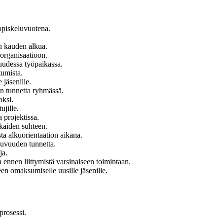
 opiskeluvuotena.
en kauden alkua.
 organisaatioon.
 uudessa työpaikassa.
tumista.
 jäsenille.
n tunnetta ryhmässä.
oksi.
ujille.
a projektissa.
kkaiden suhteen.
ta alkuorientaation aikana.
uluvuuden tunnetta.
ja.
n ennen liittymistä varsinaiseen toimintaan.
een omaksumiselle uusille jäsenille.
prosessi.