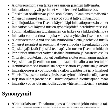
Aloitusseremonia on tärkeä osa uusien jäsenten liittymistä.
Initiaatioon liittyvät perinteet vaihtelevat eri kulttuureissa.
Opiskelijat osallistuvat yliopiston aloitusjuhlaan ensimmäisenä
Yhteisön sisäiset säännöt ja arvot voivat liittyä initiaatioon.
Urheilujoukkueiden jäsenet käyvät läpi initiaatioprosessin enn
Initiaatiota voi käyttää uusien työntekijöiden perehdyttämisessä
Toimintakulttuuriin tutustuminen on tärkeä osa liikkeellelähtöä
Initiaatio voi olla rituaali, joka vahvistaa yhteisön jäsenten sitou
Aloitusseremonia voi sisältää symbolisia eleitä ja tehtäviä uusille
Yhteiset perinteet ja seremoniat voivat luoda yhteenkuuluvuude
Opiskelijajärjestö järjestää teemapäivän uusien jäsenten initiaati
Perinteiset initiaatiot voivat sisältää huumoria ja haasteita osallist
Yritysten työntekijät voivat osallistua aloitusseminaariin uudess
Veljeskunnan jäsenillä on omat initiaatiorituaalinsa uusien tulo
Henkilökunta saa koulutusta organisaation käytänteistä ja arvois
Initiaatioprosessi voi muokata yksilön identiteettiä ja ryhmäku
Yhteisölliset seremoniat vahvistavat ryhmän identiteettiä ja arvo
Järjestön uudet jäsenet osallistuvat ohjattuun aloitustapahtumaa
Initiaatio voi tarjota mahdollisuuden yhteisen historian ja perint
Synonyymit
Aloitustilaisuus:
Tapahtuma, jossa aloitetaan jokin toiminta tai 