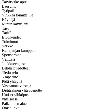
Tarvitsetko apua
Lausunto
Työpaikat
Vinkkaa toimittajille
Käyttäjä
Minun käyttäjäni
Taso
Tariffit
Etuoikeudet
Toiminnot
Verkko
Kampanjan kumppani
Sponsorointi
Välittäjä
Joukkueen jäsen
Lehdistötiedotteet
Tiedustelu
Ympäristö
Pidä yhteyttä
Vastaanota viestejä
Digitaalinen yhteydenotto
Uutiset sähköposti
yhteisössä
Paikallinen alue
Omat linkit