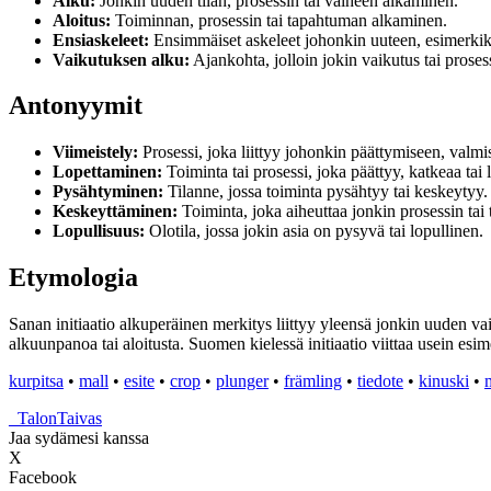
Alku:
Jonkin uuden tilan, prosessin tai vaiheen alkaminen.
Aloitus:
Toiminnan, prosessin tai tapahtuman alkaminen.
Ensiaskeleet:
Ensimmäiset askeleet johonkin uuteen, esimerkiks
Vaikutuksen alku:
Ajankohta, jolloin jokin vaikutus tai proses
Antonyymit
Viimeistely:
Prosessi, joka liittyy johonkin päättymiseen, valmi
Lopettaminen:
Toiminta tai prosessi, joka päättyy, katkeaa tai
Pysähtyminen:
Tilanne, jossa toiminta pysähtyy tai keskeytyy.
Keskeyttäminen:
Toiminta, joka aiheuttaa jonkin prosessin ta
Lopullisuus:
Olotila, jossa jokin asia on pysyvä tai lopullinen.
Etymologia
Sanan initiaatio alkuperäinen merkitys liittyy yleensä jonkin uuden vaih
alkuunpanoa tai aloitusta. Suomen kielessä initiaatio viittaa usein esi
kurpitsa
•
mall
•
esite
•
crop
•
plunger
•
främling
•
tiedote
•
kinuski
•
_
TalonTaivas
Jaa sydämesi kanssa
X
Facebook