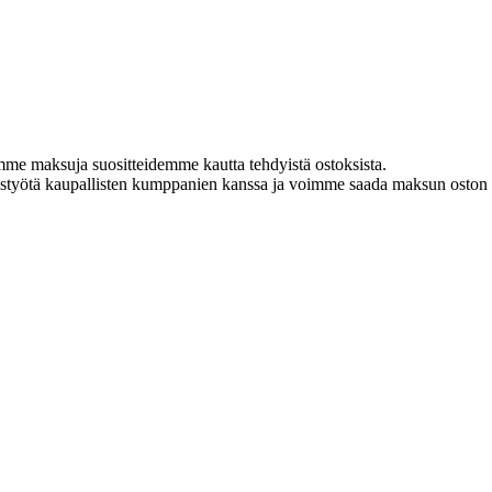
amme maksuja suositteidemme kautta tehdyistä ostoksista.
istyötä kaupallisten kumppanien kanssa ja voimme saada maksun oston y