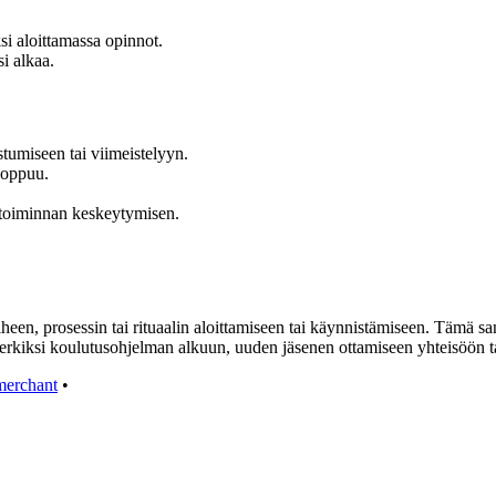
i aloittamassa opinnot.
si alkaa.
stumiseen tai viimeistelyyn.
 loppuu.
i toiminnan keskeytymisen.
een, prosessin tai rituaalin aloittamiseen tai käynnistämiseen. Tämä sana
merkiksi koulutusohjelman alkuun, uuden jäsenen ottamiseen yhteisöön tai 
merchant
•