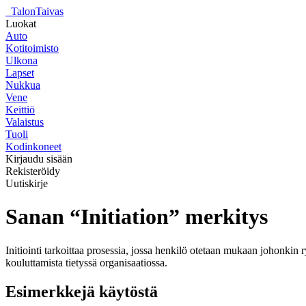
_
TalonTaivas
Luokat
Auto
Kotitoimisto
Ulkona
Lapset
Nukkua
Vene
Keittiö
Valaistus
Tuoli
Kodinkoneet
Kirjaudu sisään
Rekisteröidy
Uutiskirje
Sanan “Initiation” merkitys
Initiointi tarkoittaa prosessia, jossa henkilö otetaan mukaan johonkin r
kouluttamista tietyssä organisaatiossa.
Esimerkkejä käytöstä