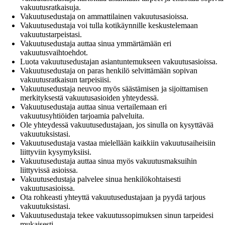
vakuutusratkaisuja.
Vakuutusedustaja on ammattilainen vakuutusasioissa.
Vakuutusedustaja voi tulla kotikäynnille keskustelemaan
vakuutustarpeistasi.
Vakuutusedustaja auttaa sinua ymmärtämään eri
vakuutusvaihtoehdot.
Luota vakuutusedustajan asiantuntemukseen vakuutusasioissa.
Vakuutusedustaja on paras henkilö selvittämään sopivan
vakuutusratkaisun tarpeisiisi.
Vakuutusedustaja neuvoo myös säästämisen ja sijoittamisen
merkityksestä vakuutusasioiden yhteydessä.
Vakuutusedustaja auttaa sinua vertailemaan eri
vakuutusyhtiöiden tarjoamia palveluita.
Ole yhteydessä vakuutusedustajaan, jos sinulla on kysyttävää
vakuutuksistasi.
Vakuutusedustaja vastaa mielellään kaikkiin vakuutusaiheisiin
liittyviin kysymyksiisi.
Vakuutusedustaja auttaa sinua myös vakuutusmaksuihin
liittyvissä asioissa.
Vakuutusedustaja palvelee sinua henkilökohtaisesti
vakuutusasioissa.
Ota rohkeasti yhteyttä vakuutusedustajaan ja pyydä tarjous
vakuutuksistasi.
Vakuutusedustaja tekee vakuutussopimuksen sinun tarpeidesi
mukaisesti.