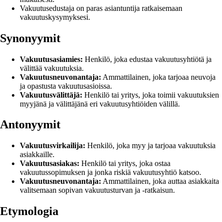
Vakuutusedustaja on paras asiantuntija ratkaisemaan
vakuutuskysymyksesi.
Synonyymit
Vakuutusasiamies:
Henkilö, joka edustaa vakuutusyhtiötä ja
välittää vakuutuksia.
Vakuutusneuvonantaja:
Ammattilainen, joka tarjoaa neuvoja
ja opastusta vakuutusasioissa.
Vakuutusvälittäjä:
Henkilö tai yritys, joka toimii vakuutuksien
myyjänä ja välittäjänä eri vakuutusyhtiöiden välillä.
Antonyymit
Vakuutusvirkailija:
Henkilö, joka myy ja tarjoaa vakuutuksia
asiakkaille.
Vakuutusasiakas:
Henkilö tai yritys, joka ostaa
vakuutussopimuksen ja jonka riskiä vakuutusyhtiö katsoo.
Vakuutusneuvonantaja:
Ammattilainen, joka auttaa asiakkaita
valitsemaan sopivan vakuutusturvan ja -ratkaisun.
Etymologia