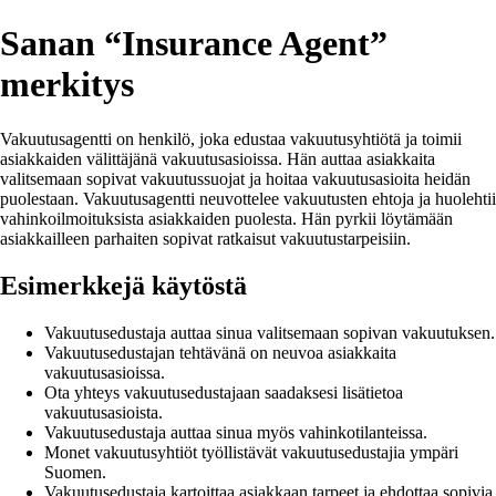
Sanan “Insurance Agent”
merkitys
Vakuutusagentti on henkilö, joka edustaa vakuutusyhtiötä ja toimii
asiakkaiden välittäjänä vakuutusasioissa. Hän auttaa asiakkaita
valitsemaan sopivat vakuutussuojat ja hoitaa vakuutusasioita heidän
puolestaan. Vakuutusagentti neuvottelee vakuutusten ehtoja ja huolehtii
vahinkoilmoituksista asiakkaiden puolesta. Hän pyrkii löytämään
asiakkailleen parhaiten sopivat ratkaisut vakuutustarpeisiin.
Esimerkkejä käytöstä
Vakuutusedustaja auttaa sinua valitsemaan sopivan vakuutuksen.
Vakuutusedustajan tehtävänä on neuvoa asiakkaita
vakuutusasioissa.
Ota yhteys vakuutusedustajaan saadaksesi lisätietoa
vakuutusasioista.
Vakuutusedustaja auttaa sinua myös vahinkotilanteissa.
Monet vakuutusyhtiöt työllistävät vakuutusedustajia ympäri
Suomen.
Vakuutusedustaja kartoittaa asiakkaan tarpeet ja ehdottaa sopivia