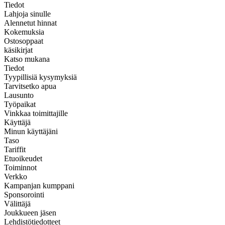
Tiedot
Lahjoja sinulle
Alennetut hinnat
Kokemuksia
Ostosoppaat
käsikirjat
Katso mukana
Tiedot
Tyypillisiä kysymyksiä
Tarvitsetko apua
Lausunto
Työpaikat
Vinkkaa toimittajille
Käyttäjä
Minun käyttäjäni
Taso
Tariffit
Etuoikeudet
Toiminnot
Verkko
Kampanjan kumppani
Sponsorointi
Välittäjä
Joukkueen jäsen
Lehdistötiedotteet