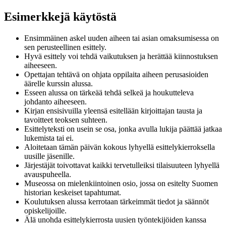
Esimerkkejä käytöstä
Ensimmäinen askel uuden aiheen tai asian omaksumisessa on
sen perusteellinen esittely.
Hyvä esittely voi tehdä vaikutuksen ja herättää kiinnostuksen
aiheeseen.
Opettajan tehtävä on ohjata oppilaita aiheen perusasioiden
äärelle kurssin alussa.
Esseen alussa on tärkeää tehdä selkeä ja houkutteleva
johdanto aiheeseen.
Kirjan ensisivuilla yleensä esitellään kirjoittajan tausta ja
tavoitteet teoksen suhteen.
Esittelyteksti on usein se osa, jonka avulla lukija päättää jatkaa
lukemista tai ei.
Aloitetaan tämän päivän kokous lyhyellä esittelykierroksella
uusille jäsenille.
Järjestäjät toivottavat kaikki tervetulleiksi tilaisuuteen lyhyellä
avauspuheella.
Museossa on mielenkiintoinen osio, jossa on esitelty Suomen
historian keskeiset tapahtumat.
Koulutuksen alussa kerrotaan tärkeimmät tiedot ja säännöt
opiskelijoille.
Älä unohda esittelykierrosta uusien työntekijöiden kanssa