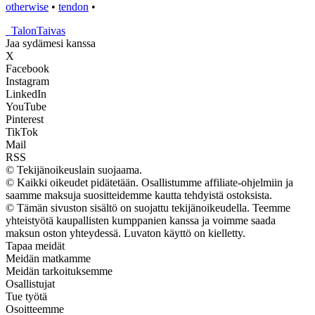
otherwise
•
tendon
•
_
TalonTaivas
Jaa sydämesi kanssa
X
Facebook
Instagram
LinkedIn
YouTube
Pinterest
TikTok
Mail
RSS
© Tekijänoikeuslain suojaama.
© Kaikki oikeudet pidätetään. Osallistumme affiliate-ohjelmiin ja
saamme maksuja suositteidemme kautta tehdyistä ostoksista.
© Tämän sivuston sisältö on suojattu tekijänoikeudella. Teemme
yhteistyötä kaupallisten kumppanien kanssa ja voimme saada
maksun oston yhteydessä. Luvaton käyttö on kielletty.
Tapaa meidät
Meidän matkamme
Meidän tarkoituksemme
Osallistujat
Tue työtä
Osoitteemme