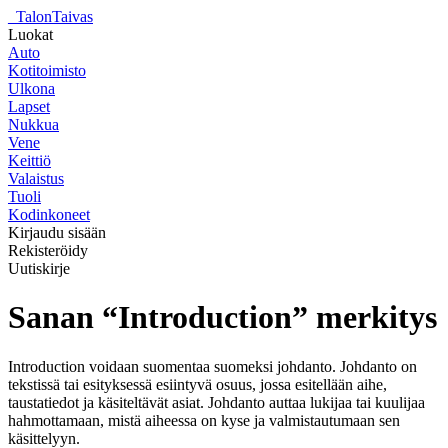
_
TalonTaivas
Luokat
Auto
Kotitoimisto
Ulkona
Lapset
Nukkua
Vene
Keittiö
Valaistus
Tuoli
Kodinkoneet
Kirjaudu sisään
Rekisteröidy
Uutiskirje
Sanan “Introduction” merkitys
Introduction voidaan suomentaa suomeksi johdanto. Johdanto on
tekstissä tai esityksessä esiintyvä osuus, jossa esitellään aihe,
taustatiedot ja käsiteltävät asiat. Johdanto auttaa lukijaa tai kuulijaa
hahmottamaan, mistä aiheessa on kyse ja valmistautumaan sen
käsittelyyn.