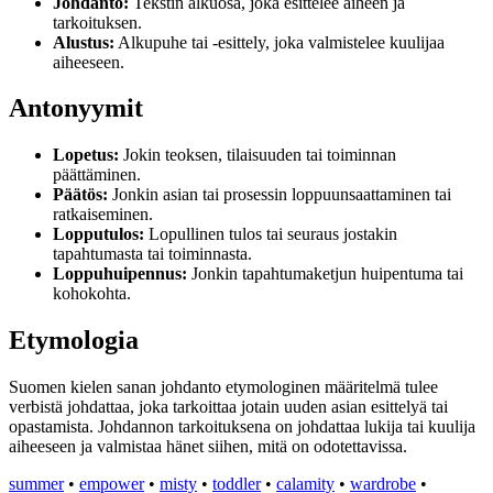
Johdanto:
Tekstin alkuosa, joka esittelee aiheen ja
tarkoituksen.
Alustus:
Alkupuhe tai -esittely, joka valmistelee kuulijaa
aiheeseen.
Antonyymit
Lopetus:
Jokin teoksen, tilaisuuden tai toiminnan
päättäminen.
Päätös:
Jonkin asian tai prosessin loppuunsaattaminen tai
ratkaiseminen.
Lopputulos:
Lopullinen tulos tai seuraus jostakin
tapahtumasta tai toiminnasta.
Loppuhuipennus:
Jonkin tapahtumaketjun huipentuma tai
kohokohta.
Etymologia
Suomen kielen sanan johdanto etymologinen määritelmä tulee
verbistä johdattaa, joka tarkoittaa jotain uuden asian esittelyä tai
opastamista. Johdannon tarkoituksena on johdattaa lukija tai kuulija
aiheeseen ja valmistaa hänet siihen, mitä on odotettavissa.
summer
•
empower
•
misty
•
toddler
•
calamity
•
wardrobe
•