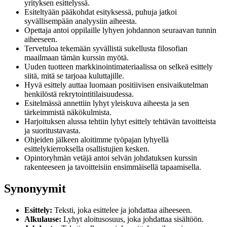
yrityksen esittelyssä.
Esiteltyään pääkohdat esityksessä, puhuja jatkoi
syvällisempään analyysiin aiheesta.
Opettaja antoi oppilaille lyhyen johdannon seuraavan tunnin
aiheeseen.
Tervetuloa tekemään syvällistä sukellusta filosofian
maailmaan tämän kurssin myötä.
Uuden tuotteen markkinointimateriaalissa on selkeä esittely
siitä, mitä se tarjoaa kuluttajille.
Hyvä esittely auttaa luomaan positiivisen ensivaikutelman
henkilöstä rekrytointitilaisuudessa.
Esitelmässä annettiin lyhyt yleiskuva aiheesta ja sen
tärkeimmistä näkökulmista.
Harjoituksen alussa tehtiin lyhyt esittely tehtävän tavoitteista
ja suoritustavasta.
Ohjeiden jälkeen aloitimme työpajan lyhyellä
esittelykierroksella osallistujien kesken.
Opintoryhmän vetäjä antoi selvän johdatuksen kurssin
rakenteeseen ja tavoitteisiin ensimmäisellä tapaamisella.
Synonyymit
Esittely:
Teksti, joka esittelee ja johdattaa aiheeseen.
Alkulause:
Lyhyt aloitusosuus, joka johdattaa sisältöön.