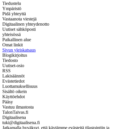
Tiedustelu
Ympäristö
Pidä yhteyttä
Vastaanota viestejä
Digitaalinen yhteydenotto
Uutiset sähköposti
yhteisössä
Paikallinen alue
Omat linkit
Sivun yleiskatsaus
Blogikirjoitus
Tiedosto
Uutiset-osio
RSS
Lakisäännöt
Evästetiedot
Luottamuksellisuus
Sisältö oikein
Käyttöehdot
Pääsy
Vastuu ilmastosta
TalonTaivas.fi
Digitaalisena
tuki@digitaalisena.fi
Jatkamalla hyväksyt, että käytämme evästeitä tilastointiin ja