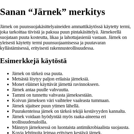
Sanan “Järnek” merkitys
Järnek on puunsuojakäsittelyaineiden ammattikäytössä käytetty termi,
joka tarkoittaa tiivistä ja paksua puun pintakäsittelyä. Järnekeellä
suojataan puuta kosteutta, likaa ja lahottajasieniä vastaan. Järnek on
yleisesti käytetty termi puunsuojaamisessa ja puutavaran
kyllästämisessä, erityisesti rakennusteollisuudessa.
Esimerkkejä käytöstä
Järnek on tärkeä osa puuta.
Metsästä löytyy paljon erilaisia järneksiä.
Monet eläimet käyttävät järnettä ravinnokseen.
Järnek antaa puulle vahvuutta.
Tammi on tunnettu vahvasta järneksestään.
Koivun järneksen väri vaihtelee vaaleasta tummaan.
Järnek sijaitsee puun ytimen lähellä.
Puurakenteissa järnek on tärkeä tekijä kestävyyden kannalta.
Järnek voidaan hyödyntää myös raaka-aineena eri
teollisuudenaloilla.
Männyn järneksessä on luontaista antimikrobiaalista suojausta.
Kovia lehtipuita leimaa erityisen kestävä järnek.