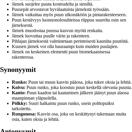
Järnek suojelee puuta kosteudelta ja sieniltä.
Puusepät arvostavat hyvälaatuista järnekstä työssään.
Järnek vaikuttaa myös puun ulkonäköön ja pintarakenteeseen.
Puun kestävyys luonnonolosuhteissa riippuu suurelta osin sen
järneksestä.
Järnek muodostaa puussa kasvun myötä renkaita.
Järnek luovuttaa puulle värin ja rakenteen.
Pihlajan järneksestä valmistetaan perinteisesti kauniita puutöitä.
Kuusen järnek voi olla hauraampi kuin muiden puulajien.
Järnek on keskeinen elementti puun biomekaanisessa
rakenteessa.
Synonyymit
Runko:
Puun tai muun kasvin pääosa, joka tukee oksia ja lehtiä.
Koivu:
Puun runko, joka koostuu puun keskellä olevasta puusta.
Kanto:
Puun kaadon tai kaatamisen jälkeen jäänyt puun alaosa
maanpinnan yläpuolella.
Pölkky:
Suuri halkaistu puun runko, usein polttopuiksi
tarkoitettu.
Rungonosa:
Kasvin osa, joka on keskittynyt tukemaan muita
osia, kuten oksia ja lehtiä.
Antonyymit