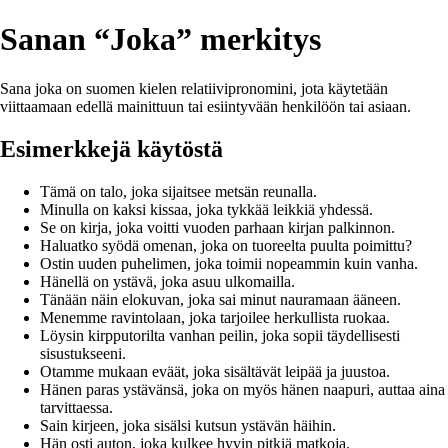
Sanan “Joka” merkitys
Sana joka on suomen kielen relatiivipronomini, jota käytetään
viittaamaan edellä mainittuun tai esiintyvään henkilöön tai asiaan.
Esimerkkejä käytöstä
Tämä on talo, joka sijaitsee metsän reunalla.
Minulla on kaksi kissaa, joka tykkää leikkiä yhdessä.
Se on kirja, joka voitti vuoden parhaan kirjan palkinnon.
Haluatko syödä omenan, joka on tuoreelta puulta poimittu?
Ostin uuden puhelimen, joka toimii nopeammin kuin vanha.
Hänellä on ystävä, joka asuu ulkomailla.
Tänään näin elokuvan, joka sai minut nauramaan ääneen.
Menemme ravintolaan, joka tarjoilee herkullista ruokaa.
Löysin kirpputorilta vanhan peilin, joka sopii täydellisesti
sisustukseeni.
Otamme mukaan eväät, joka sisältävät leipää ja juustoa.
Hänen paras ystävänsä, joka on myös hänen naapuri, auttaa aina
tarvittaessa.
Sain kirjeen, joka sisälsi kutsun ystävän häihin.
Hän osti auton, joka kulkee hyvin pitkiä matkoja.