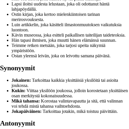
Lapsi iloitsi uudesta lelustaan, joka oli odottanut häntä
lahjapöydällä.
Ostin kirjan, joka kertoo mielenkiintoisen tarinan
merirosvouksesta.
Luin artikkelin, joka käsitteli ilmastonmuutoksen vaikutuksia
luontoon.
Kävin museossa, joka esitteli paikallisen taiteilijan taideteoksia.
Hän tapasi ihmisen, joka muutti hänen elämänsä suunnan.
Teimme retken metsään, joka tarjosi upeita näkymiä
ympäristöön.
Ostan yleensä leivän, joka on leivottu samana päivänä.
Synonyymit
Jokainen:
Tarkoittaa kaikkia yksittäisiä yksilöitä tai asioita
joukossa.
Kukin:
Viittaa yksilöön joukossa, jolloin korostetaan yksittäisen
osan merkitystä kokonaisuudessa.
Mikä tahansa:
Korostaa valintavapautta ja sitä, että valinnan
voi tehdä mistä tahansa vaihtoehdosta.
Jokapäiväinen:
Tarkoittaa jotakin, mikä toistuu päivittäin.
Antonyymit