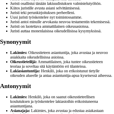
Juristi osallistui tänään lakiuudistuksen valmistelutyöhön.
Kiitos juristille avusta asiani selvittämisessä.
Juristi teki perunkirjoituksen perheelleni.
Uusi juristi työskentelee nyt toimistossamme.
Juristi antoi minulle arvokasta neuvoa testamentin tekemisessä.
Juristi on luotettava ammattilainen oikeusasioissa.
Juristi auttaa monenlaisissa oikeudellisissa kysymyksissä.
Synonyymit
Lakimies:
Oikeustieteen asiantuntija, joka avustaa ja neuvoo
asiakkaita oikeudellisissa asioissa.
Oikeustieteilijä:
Ammattilainen, joka tuntee oikeustieteen
teoriaa ja soveltaa sitä käytäntöön eri tilanteissa.
Lakiasiantuntija:
Henkilö, joka on erikoistunut tietylle
oikeuden alueelle ja antaa asiantuntija-apua kyseisessä aiheessa.
Antonyymit
Lakimies:
Henkilö, joka on saanut oikeustieteellisen
koulutuksen ja työskentelee lakiasioihin erikoistuneena
asiantuntijana.
Asianajaja:
Lakimies, joka avustaa ja edustaa asiakastaan