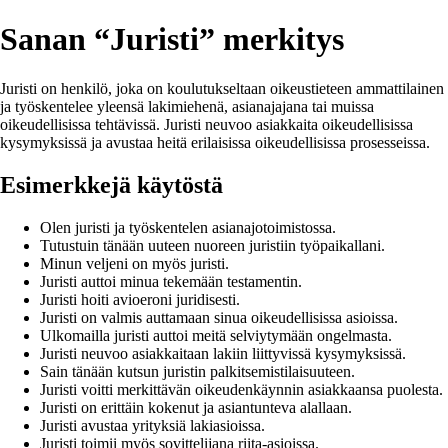
Sanan “Juristi” merkitys
Juristi on henkilö, joka on koulutukseltaan oikeustieteen ammattilainen
ja työskentelee yleensä lakimiehenä, asianajajana tai muissa
oikeudellisissa tehtävissä. Juristi neuvoo asiakkaita oikeudellisissa
kysymyksissä ja avustaa heitä erilaisissa oikeudellisissa prosesseissa.
Esimerkkejä käytöstä
Olen juristi ja työskentelen asianajotoimistossa.
Tutustuin tänään uuteen nuoreen juristiin työpaikallani.
Minun veljeni on myös juristi.
Juristi auttoi minua tekemään testamentin.
Juristi hoiti avioeroni juridisesti.
Juristi on valmis auttamaan sinua oikeudellisissa asioissa.
Ulkomailla juristi auttoi meitä selviytymään ongelmasta.
Juristi neuvoo asiakkaitaan lakiin liittyvissä kysymyksissä.
Sain tänään kutsun juristin palkitsemistilaisuuteen.
Juristi voitti merkittävän oikeudenkäynnin asiakkaansa puolesta.
Juristi on erittäin kokenut ja asiantunteva alallaan.
Juristi avustaa yrityksiä lakiasioissa.
Juristi toimii myös sovittelijana riita-asioissa.