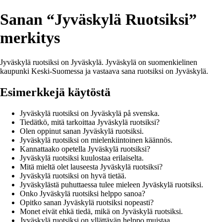
Sanan “Jyväskylä Ruotsiksi”
merkitys
Jyväskylä ruotsiksi on Jyväskylä. Jyväskylä on suomenkielinen
kaupunki Keski-Suomessa ja vastaava sana ruotsiksi on Jyväskylä.
Esimerkkejä käytöstä
Jyväskylä ruotsiksi on Jyväskylä på svenska.
Tiedätkö, mitä tarkoittaa Jyväskylä ruotsiksi?
Olen oppinut sanan Jyväskylä ruotsiksi.
Jyväskylä ruotsiksi on mielenkiintoinen käännös.
Kannattaako opetella Jyväskylä ruotsiksi?
Jyväskylä ruotsiksi kuulostaa erilaiselta.
Mitä mieltä olet lauseesta Jyväskylä ruotsiksi?
Jyväskylä ruotsiksi on hyvä tietää.
Jyväskylästä puhuttaessa tulee mieleen Jyväskylä ruotsiksi.
Onko Jyväskylä ruotsiksi helppo sanoa?
Opitko sanan Jyväskylä ruotsiksi nopeasti?
Monet eivät ehkä tiedä, mikä on Jyväskylä ruotsiksi.
Jyväskylä ruotsiksi on yllättävän helppo muistaa.