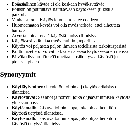
Epäasiallinen käytös ei ole koskaan hyväksyttävää.
Poliisin on puututtava häiritsevään käytökseen julkisilla
paikoilla.
Vanha sanonta Käytös kunniaan pätee edelleen.
Huomaamaton käytös voi olla myös tärkeää, ettei aiheuteta
häiriötä.
Arvostan aina hyvää käytöstä muissa ihmisissä.
Käytöksesi vaikuttaa myös muihin ympärilläsi.
Käytös voi paljastaa paljon ihmisen todellisista tarkoitusperistä.
Kulttuuriset erot voivat näkyä erilaisessa käytöksessä eri maissa.
Päiväkodissa on tärkeää opettaa lapsille hyvää käytöstä jo
pienestä pitäen.
Synonyymit
Käyttäytyminen:
Henkilön toiminta ja käytös erilaisissa
tilanteissa.
Käytöstavat:
Säännöt ja normit, jotka ohjaavat ihmisen käytöstä
yhteiskunnassa.
Käytösmalli:
Toistuva toimintatapa, joka ohjaa henkilön
käytöstä tietyissä tilanteissa.
Käytösmalli:
Toistuva toimintatapa, joka ohjaa henkilön
käytöstä tietyissä tilanteissa.