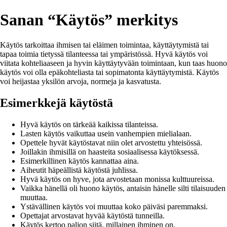
Sanan “Käytös” merkitys
Käytös tarkoittaa ihmisen tai eläimen toimintaa, käyttäytymistä tai
tapaa toimia tietyssä tilanteessa tai ympäristössä. Hyvä käytös voi
viitata kohteliaaseen ja hyvin käyttäytyvään toimintaan, kun taas huono
käytös voi olla epäkohteliasta tai sopimatonta käyttäytymistä. Käytös
voi heijastaa yksilön arvoja, normeja ja kasvatusta.
Esimerkkejä käytöstä
Hyvä käytös on tärkeää kaikissa tilanteissa.
Lasten käytös vaikuttaa usein vanhempien mielialaan.
Opettele hyvät käytöstavat niin olet arvostettu yhteisössä.
Joillakin ihmisillä on haasteita sosiaalisessa käytöksessä.
Esimerkillinen käytös kannattaa aina.
Aiheutit häpeällistä käytöstä juhlissa.
Hyvä käytös on hyve, jota arvostetaan monissa kulttuureissa.
Vaikka hänellä oli huono käytös, antaisin hänelle silti tilaisuuden
muuttaa.
Ystävällinen käytös voi muuttaa koko päiväsi paremmaksi.
Opettajat arvostavat hyvää käytöstä tunneilla.
Käytös kertoo paljon siitä, millainen ihminen on.