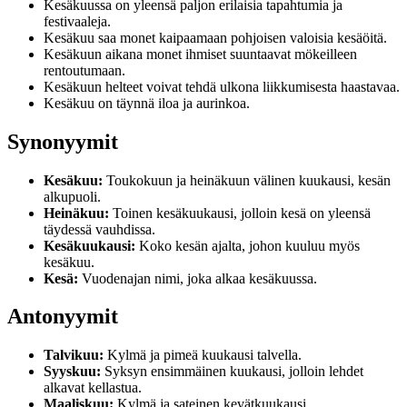
Kesäkuussa on yleensä paljon erilaisia tapahtumia ja
festivaaleja.
Kesäkuu saa monet kaipaamaan pohjoisen valoisia kesäöitä.
Kesäkuun aikana monet ihmiset suuntaavat mökeilleen
rentoutumaan.
Kesäkuun helteet voivat tehdä ulkona liikkumisesta haastavaa.
Kesäkuu on täynnä iloa ja aurinkoa.
Synonyymit
Kesäkuu:
Toukokuun ja heinäkuun välinen kuukausi, kesän
alkupuoli.
Heinäkuu:
Toinen kesäkuukausi, jolloin kesä on yleensä
täydessä vauhdissa.
Kesäkuukausi:
Koko kesän ajalta, johon kuuluu myös
kesäkuu.
Kesä:
Vuodenajan nimi, joka alkaa kesäkuussa.
Antonyymit
Talvikuu:
Kylmä ja pimeä kuukausi talvella.
Syyskuu:
Syksyn ensimmäinen kuukausi, jolloin lehdet
alkavat kellastua.
Maaliskuu:
Kylmä ja sateinen kevätkuukausi.