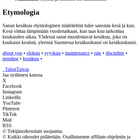
Etymologia
Sanan kesäkuu etymologinen määritelmä tulee sanoista kesä ja kuu.
Kesä viittaa lämpimään vuodenaikaan, kun taas kuu tarkoittaa
kuukauden aikaa. Yhdessä sanat muodostavat kesäkuu, joka on
kuukausi kesästä, yleensä Suomessa kesäkuukausi on kesäkuukausi.
about you
•
elokuu
•
syyskuu
•
maintenance
•
rate
•
discipline
•
pending
•
kesäkuu
•
_
TalonTaivas
Jaa sydämesi kanssa
X
Facebook
Instagram
LinkedIn
YouTube
Pinterest
TikTok
Mail
RSS
© Tekijänoikeuslain suojaama.
© Kaikki oikeudet pidätetään. Osallistumme affiliate-ohjelmiin ja