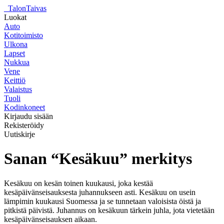
_
TalonTaivas
Luokat
Auto
Kotitoimisto
Ulkona
Lapset
Nukkua
Vene
Keittiö
Valaistus
Tuoli
Kodinkoneet
Kirjaudu sisään
Rekisteröidy
Uutiskirje
Sanan “Kesäkuu” merkitys
Kesäkuu on kesän toinen kuukausi, joka kestää
kesäpäivänseisauksesta juhannukseen asti. Kesäkuu on usein
lämpimin kuukausi Suomessa ja se tunnetaan valoisista öistä ja
pitkistä päivistä. Juhannus on kesäkuun tärkein juhla, jota vietetään
kesäpäivänseisauksen aikaan.