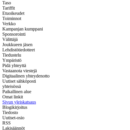
Taso
Tariffit
Etuoikeudet
Toiminnot
Verkko
Kampanjan kumppani
Sponsorointi
Välittäjä
Joukkueen jäsen
Lehdistötiedotteet
Tiedustelu
Ympäristö
Pidä yhteyttä
Vastaanota viestejä
Digitaalinen yhteydenotto
Uutiset sähköposti
yhteisössä
Paikallinen alue
Omat linkit
Sivun yleiskatsaus
Blogikirjoitus
Tiedosto
Uutiset-osio
RSS
Lakisäännöt