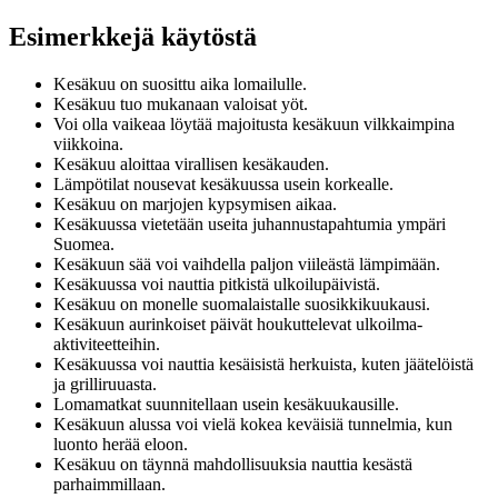
Esimerkkejä käytöstä
Kesäkuu on suosittu aika lomailulle.
Kesäkuu tuo mukanaan valoisat yöt.
Voi olla vaikeaa löytää majoitusta kesäkuun vilkkaimpina
viikkoina.
Kesäkuu aloittaa virallisen kesäkauden.
Lämpötilat nousevat kesäkuussa usein korkealle.
Kesäkuu on marjojen kypsymisen aikaa.
Kesäkuussa vietetään useita juhannustapahtumia ympäri
Suomea.
Kesäkuun sää voi vaihdella paljon viileästä lämpimään.
Kesäkuussa voi nauttia pitkistä ulkoilupäivistä.
Kesäkuu on monelle suomalaistalle suosikkikuukausi.
Kesäkuun aurinkoiset päivät houkuttelevat ulkoilma-
aktiviteetteihin.
Kesäkuussa voi nauttia kesäisistä herkuista, kuten jäätelöistä
ja grilliruuasta.
Lomamatkat suunnitellaan usein kesäkuukausille.
Kesäkuun alussa voi vielä kokea keväisiä tunnelmia, kun
luonto herää eloon.
Kesäkuu on täynnä mahdollisuuksia nauttia kesästä
parhaimmillaan.