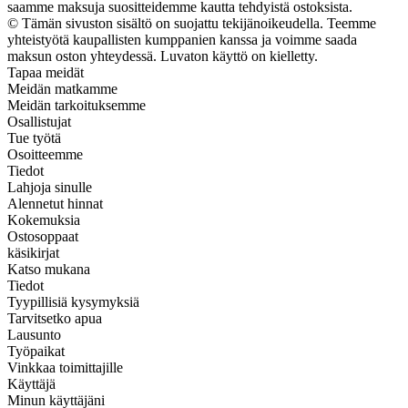
saamme maksuja suositteidemme kautta tehdyistä ostoksista.
© Tämän sivuston sisältö on suojattu tekijänoikeudella. Teemme
yhteistyötä kaupallisten kumppanien kanssa ja voimme saada
maksun oston yhteydessä. Luvaton käyttö on kielletty.
Tapaa meidät
Meidän matkamme
Meidän tarkoituksemme
Osallistujat
Tue työtä
Osoitteemme
Tiedot
Lahjoja sinulle
Alennetut hinnat
Kokemuksia
Ostosoppaat
käsikirjat
Katso mukana
Tiedot
Tyypillisiä kysymyksiä
Tarvitsetko apua
Lausunto
Työpaikat
Vinkkaa toimittajille
Käyttäjä
Minun käyttäjäni