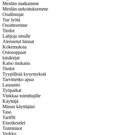
Meidän matkamme
Meidän tarkoituksemme
Osallistujat
Tue työtä
Osoitteemme
Tiedot
Lahjoja sinulle
Alennetut hinnat
Kokemuksia
Ostosoppaat
käsikirjat
Katso mukana
Tiedot
Tyypillisiä kysymyksiä
Tarvitsetko apua
Lausunto
Työpaikat
Vinkkaa toimittajille
Käyttäjä
Minun käyttäjäni
Taso
Tariffit
Etuoikeudet
Toiminnot
Verkko