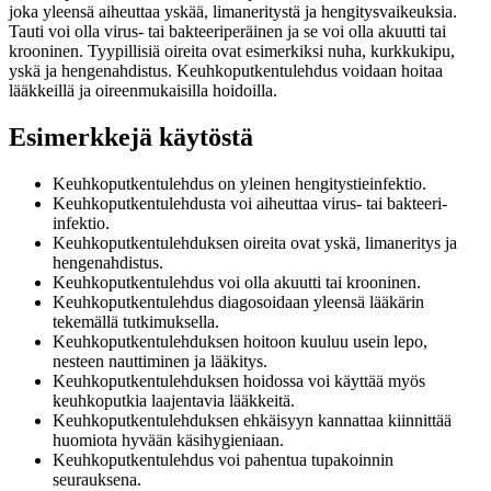
joka yleensä aiheuttaa yskää, limaneritystä ja hengitysvaikeuksia.
Tauti voi olla virus- tai bakteeriperäinen ja se voi olla akuutti tai
krooninen. Tyypillisiä oireita ovat esimerkiksi nuha, kurkkukipu,
yskä ja hengenahdistus. Keuhkoputkentulehdus voidaan hoitaa
lääkkeillä ja oireenmukaisilla hoidoilla.
Esimerkkejä käytöstä
Keuhkoputkentulehdus on yleinen hengitystieinfektio.
Keuhkoputkentulehdusta voi aiheuttaa virus- tai bakteeri-
infektio.
Keuhkoputkentulehduksen oireita ovat yskä, limaneritys ja
hengenahdistus.
Keuhkoputkentulehdus voi olla akuutti tai krooninen.
Keuhkoputkentulehdus diagosoidaan yleensä lääkärin
tekemällä tutkimuksella.
Keuhkoputkentulehduksen hoitoon kuuluu usein lepo,
nesteen nauttiminen ja lääkitys.
Keuhkoputkentulehduksen hoidossa voi käyttää myös
keuhkoputkia laajentavia lääkkeitä.
Keuhkoputkentulehduksen ehkäisyyn kannattaa kiinnittää
huomiota hyvään käsihygieniaan.
Keuhkoputkentulehdus voi pahentua tupakoinnin
seurauksena.