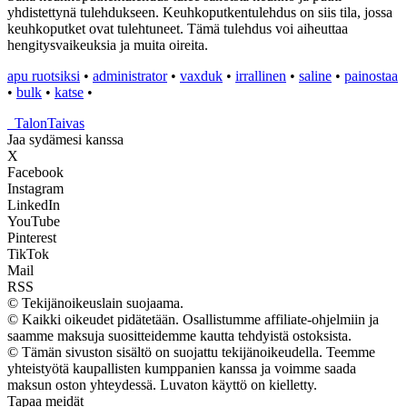
yhdistettynä tulehdukseen. Keuhkoputkentulehdus on siis tila, jossa
keuhkoputket ovat tulehtuneet. Tämä tulehdus voi aiheuttaa
hengitysvaikeuksia ja muita oireita.
apu ruotsiksi
•
administrator
•
vaxduk
•
irrallinen
•
saline
•
painostaa
•
bulk
•
katse
•
_
TalonTaivas
Jaa sydämesi kanssa
X
Facebook
Instagram
LinkedIn
YouTube
Pinterest
TikTok
Mail
RSS
© Tekijänoikeuslain suojaama.
© Kaikki oikeudet pidätetään. Osallistumme affiliate-ohjelmiin ja
saamme maksuja suositteidemme kautta tehdyistä ostoksista.
© Tämän sivuston sisältö on suojattu tekijänoikeudella. Teemme
yhteistyötä kaupallisten kumppanien kanssa ja voimme saada
maksun oston yhteydessä. Luvaton käyttö on kielletty.
Tapaa meidät