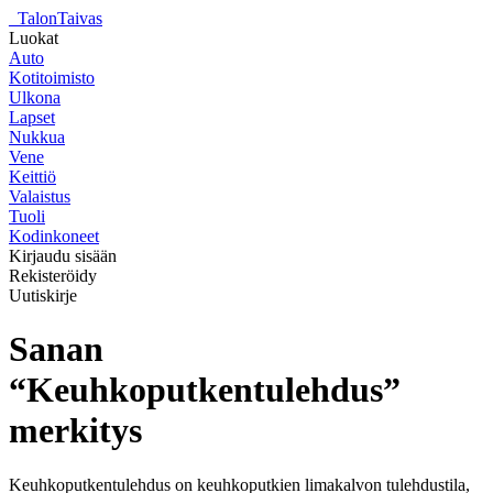
_
TalonTaivas
Luokat
Auto
Kotitoimisto
Ulkona
Lapset
Nukkua
Vene
Keittiö
Valaistus
Tuoli
Kodinkoneet
Kirjaudu sisään
Rekisteröidy
Uutiskirje
Sanan
“Keuhkoputkentulehdus”
merkitys
Keuhkoputkentulehdus on keuhkoputkien limakalvon tulehdustila,