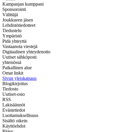
Kampanjan kumppani
Sponsorointi
Välittäjä
Joukkueen jäsen
Lehdistötiedotteet
Tiedustelu
Ympäristö
Pidä yhteyttä
Vastaanota viestejä
Digitaalinen yhteydenotto
Uutiset sähköposti
yhteisössä
Paikallinen alue
Omat linkit
Sivun yleiskatsaus
Blogikirjoitus
Tiedosto
Uutiset-osio
RSS
Lakisäännöt
Evästetiedot
Luottamuksellisuus
Sisältö oikein
Käyttöehdot
Pääsy