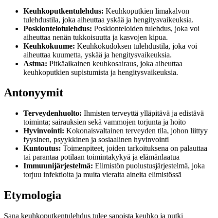
Keuhkoputkentulehdus:
Keuhkoputkien limakalvon
tulehdustila, joka aiheuttaa yskää ja hengitysvaikeuksia.
Poskiontelotulehdus:
Poskionteloiden tulehdus, joka voi
aiheuttaa nenän tukkoisuutta ja kasvojen kipua.
Keuhkokuume:
Keuhkokudoksen tulehdustila, joka voi
aiheuttaa kuumetta, yskää ja hengitysvaikeuksia.
Astma:
Pitkäaikainen keuhkosairaus, joka aiheuttaa
keuhkoputkien supistumista ja hengitysvaikeuksia.
Antonyymit
Terveydenhuolto:
Ihmisten terveyttä ylläpitävä ja edistävä
toiminta; sairauksien sekä vammojen torjunta ja hoito
Hyvinvointi:
Kokonaisvaltainen terveyden tila, johon liittyy
fyysinen, psyykkinen ja sosiaalinen hyvinvointi
Kuntoutus:
Toimenpiteet, joiden tarkoituksena on palauttaa
tai parantaa potilaan toimintakykyä ja elämänlaatua
Immuunijärjestelmä:
Elimistön puolustusjärjestelmä, joka
torjuu infektioita ja muita vieraita aineita elimistössä
Etymologia
Sana keuhkoputkentulehdus tulee sanoista keuhko ja putki