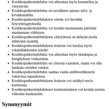
Keuhkoputkentulehdus voi aiheuttaa myös kuumeilua ja
väsymystä.
Keuhkoputkentulehdus on tavallinen sairaus talvi- ja
kevätkaudella.
Keuhkoputkentulehduksen oireita voi lievittää
höyryhengityksellä.
Keuhkoputkentulehdus voi kestää muutamasta päivästä
muutamaan viikkoon.
Keuhkoputkentulehduksen yhteydessä on tärkeää juoda
riittävästi nestettä.
Keuhkoputkentulehduksen hoitoon voi kuulua myös
yskänlääkkeiden käyttö.
Keuhkoputkentulehdus voi aiheuttaa myös rintakipua ja
hengityksen vinkumista.
Keuhkoputkentulehdus on yleensä vaaraton, mutta voi olla
hankala oireiden vuoksi.
Keuhkoputkentulehdus saattaa vaatia antibioottikuurin
vakavissa tapauksissa.
Keuhkoputkentulehduksen hoitoon voi sisältyä myös
kortisonia.
Keuhkoputkentulehduksen kuntoutuminen voi kestää useista
viikoista kuukausiin.
Synonyymit