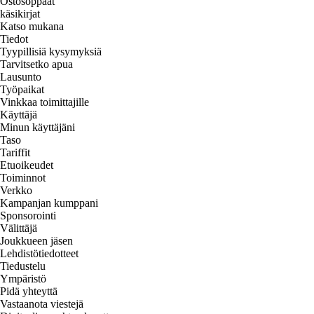
Ostosoppaat
käsikirjat
Katso mukana
Tiedot
Tyypillisiä kysymyksiä
Tarvitsetko apua
Lausunto
Työpaikat
Vinkkaa toimittajille
Käyttäjä
Minun käyttäjäni
Taso
Tariffit
Etuoikeudet
Toiminnot
Verkko
Kampanjan kumppani
Sponsorointi
Välittäjä
Joukkueen jäsen
Lehdistötiedotteet
Tiedustelu
Ympäristö
Pidä yhteyttä
Vastaanota viestejä