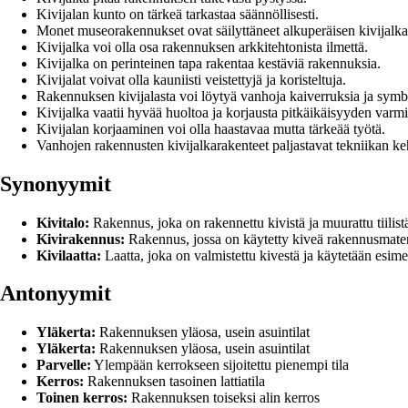
Kivijalan kunto on tärkeä tarkastaa säännöllisesti.
Monet museorakennukset ovat säilyttäneet alkuperäisen kivijalka
Kivijalka voi olla osa rakennuksen arkkitehtonista ilmettä.
Kivijalka on perinteinen tapa rakentaa kestäviä rakennuksia.
Kivijalat voivat olla kauniisti veistettyjä ja koristeltuja.
Rakennuksen kivijalasta voi löytyä vanhoja kaiverruksia ja symb
Kivijalka vaatii hyvää huoltoa ja korjausta pitkäikäisyyden varmi
Kivijalan korjaaminen voi olla haastavaa mutta tärkeää työtä.
Vanhojen rakennusten kivijalkarakenteet paljastavat tekniikan keh
Synonyymit
Kivitalo:
Rakennus, joka on rakennettu kivistä ja muurattu tiilist
Kivirakennus:
Rakennus, jossa on käytetty kiveä rakennusmater
Kivilaatta:
Laatta, joka on valmistettu kivestä ja käytetään esimerk
Antonyymit
Yläkerta:
Rakennuksen yläosa, usein asuintilat
Yläkerta:
Rakennuksen yläosa, usein asuintilat
Parvelle:
Ylempään kerrokseen sijoitettu pienempi tila
Kerros:
Rakennuksen tasoinen lattiatila
Toinen kerros:
Rakennuksen toiseksi alin kerros