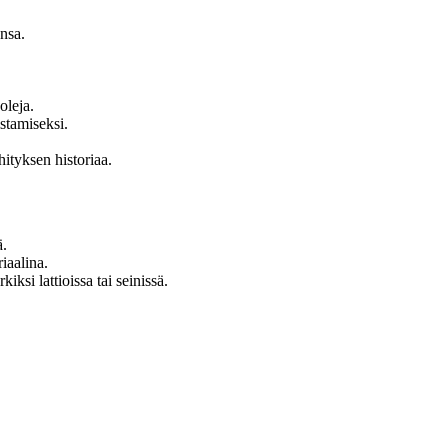
nsa.
oleja.
stamiseksi.
ityksen historiaa.
ä.
iaalina.
iksi lattioissa tai seinissä.