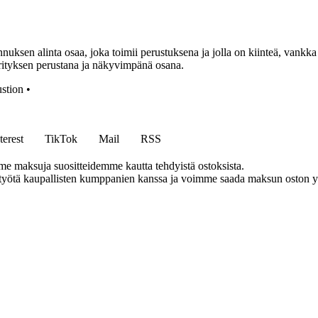
kennuksen alinta osaa, joka toimii perustuksena ja jolla on kiinteä, van
e yrityksen perustana ja näkyvimpänä osana.
stion
•
terest
TikTok
Mail
RSS
me maksuja suositteidemme kautta tehdyistä ostoksista.
styötä kaupallisten kumppanien kanssa ja voimme saada maksun oston yh