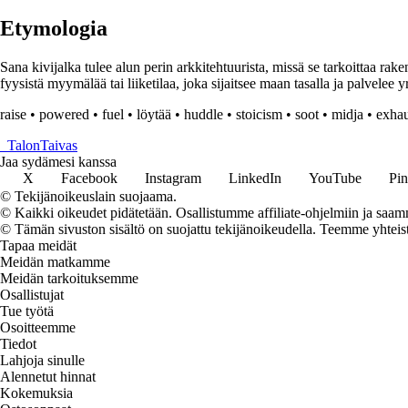
Etymologia
Sana kivijalka tulee alun perin arkkitehtuurista, missä se tarkoittaa ra
fyysistä myymälää tai liiketilaa, joka sijaitsee maan tasalla ja palvele
raise
•
powered
•
fuel
•
löytää
•
huddle
•
stoicism
•
soot
•
midja
•
exhau
_
TalonTaivas
Jaa sydämesi kanssa
X
Facebook
Instagram
LinkedIn
YouTube
Pin
© Tekijänoikeuslain suojaama.
© Kaikki oikeudet pidätetään. Osallistumme affiliate-ohjelmiin ja saam
© Tämän sivuston sisältö on suojattu tekijänoikeudella. Teemme yhtei
Tapaa meidät
Meidän matkamme
Meidän tarkoituksemme
Osallistujat
Tue työtä
Osoitteemme
Tiedot
Lahjoja sinulle
Alennetut hinnat
Kokemuksia