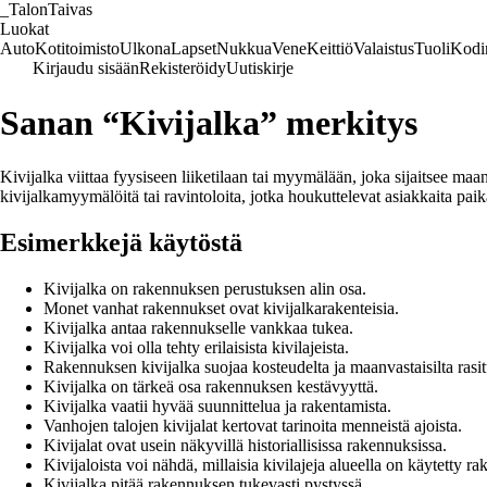
_
TalonTaivas
Luokat
Auto
Kotitoimisto
Ulkona
Lapset
Nukkua
Vene
Keittiö
Valaistus
Tuoli
Kodi
Kirjaudu sisään
Rekisteröidy
Uutiskirje
Sanan “Kivijalka” merkitys
Kivijalka viittaa fyysiseen liiketilaan tai myymälään, joka sijaitsee maa
kivijalkamyymälöitä tai ravintoloita, jotka houkuttelevat asiakkaita pai
Esimerkkejä käytöstä
Kivijalka on rakennuksen perustuksen alin osa.
Monet vanhat rakennukset ovat kivijalkarakenteisia.
Kivijalka antaa rakennukselle vankkaa tukea.
Kivijalka voi olla tehty erilaisista kivilajeista.
Rakennuksen kivijalka suojaa kosteudelta ja maanvastaisilta rasit
Kivijalka on tärkeä osa rakennuksen kestävyyttä.
Kivijalka vaatii hyvää suunnittelua ja rakentamista.
Vanhojen talojen kivijalat kertovat tarinoita menneistä ajoista.
Kivijalat ovat usein näkyvillä historiallisissa rakennuksissa.
Kivijaloista voi nähdä, millaisia kivilajeja alueella on käytetty r
Kivijalka pitää rakennuksen tukevasti pystyssä.