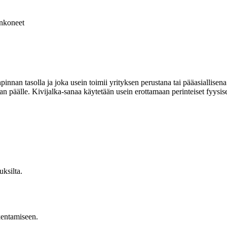
nkoneet
npinnan tasolla ja joka usein toimii yrityksen perustana tai pääasiallise
kan päälle. Kivijalka-sanaa käytetään usein erottamaan perinteiset fyysis
uksilta.
akentamiseen.