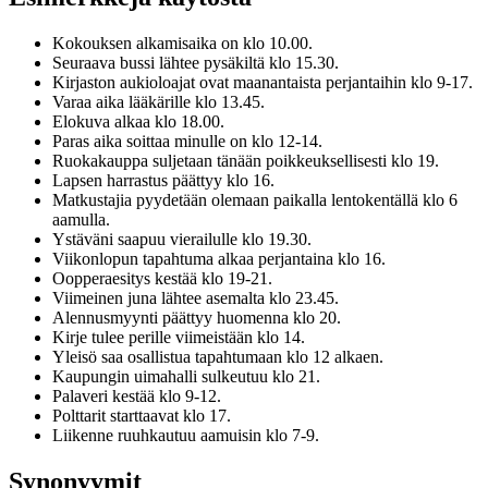
Kokouksen alkamisaika on klo 10.00.
Seuraava bussi lähtee pysäkiltä klo 15.30.
Kirjaston aukioloajat ovat maanantaista perjantaihin klo 9-17.
Varaa aika lääkärille klo 13.45.
Elokuva alkaa klo 18.00.
Paras aika soittaa minulle on klo 12-14.
Ruokakauppa suljetaan tänään poikkeuksellisesti klo 19.
Lapsen harrastus päättyy klo 16.
Matkustajia pyydetään olemaan paikalla lentokentällä klo 6
aamulla.
Ystäväni saapuu vierailulle klo 19.30.
Viikonlopun tapahtuma alkaa perjantaina klo 16.
Oopperaesitys kestää klo 19-21.
Viimeinen juna lähtee asemalta klo 23.45.
Alennusmyynti päättyy huomenna klo 20.
Kirje tulee perille viimeistään klo 14.
Yleisö saa osallistua tapahtumaan klo 12 alkaen.
Kaupungin uimahalli sulkeutuu klo 21.
Palaveri kestää klo 9-12.
Polttarit starttaavat klo 17.
Liikenne ruuhkautuu aamuisin klo 7-9.
Synonyymit