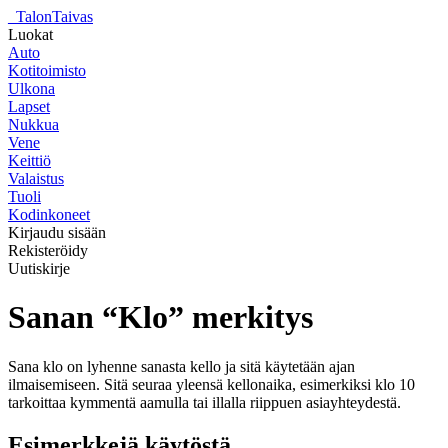
_
TalonTaivas
Luokat
Auto
Kotitoimisto
Ulkona
Lapset
Nukkua
Vene
Keittiö
Valaistus
Tuoli
Kodinkoneet
Kirjaudu sisään
Rekisteröidy
Uutiskirje
Sanan “Klo” merkitys
Sana klo on lyhenne sanasta kello ja sitä käytetään ajan
ilmaisemiseen. Sitä seuraa yleensä kellonaika, esimerkiksi klo 10
tarkoittaa kymmentä aamulla tai illalla riippuen asiayhteydestä.
Esimerkkejä käytöstä