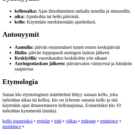
kellonaika:
Ajan ilmoittaminen tarkalla tunnilla ja minuutilla.
aika:
Ajankohta tai hetki päivästä.
kello:
Käytetään merkitsemään ajanhetkeä.
Antonyymit
Aamulla:
päivän ensimmäiset tunnit ennen keskipäivää
Illalla:
päivän loppupuoli auringon laskun jälkeen
Keskiyöllä:
vuorokauden keskikohta yön aikaan
Auringonlaskun jälkeen:
päivänvalon väistyessä ja hämärän
saapuessa
Etymologia
Sanan klo etymologinen määritelmä liittyy sanaan kello, joka
tarkoittaa aikaa tai kelloa. klo on lyhenne sanasta kello ja sitä
käytetään ajan ilmaisemiseen kellonajoissa. Esimerkiksi klo 10
tarkoittaa kymmentä (tuntia).
kello espanjaksi
•
regular
•
träd
•
vilkas
•
mileage
•
eminence
•
assistance
•