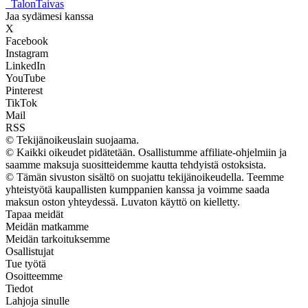
_
TalonTaivas
Jaa sydämesi kanssa
X
Facebook
Instagram
LinkedIn
YouTube
Pinterest
TikTok
Mail
RSS
© Tekijänoikeuslain suojaama.
© Kaikki oikeudet pidätetään. Osallistumme affiliate-ohjelmiin ja
saamme maksuja suositteidemme kautta tehdyistä ostoksista.
© Tämän sivuston sisältö on suojattu tekijänoikeudella. Teemme
yhteistyötä kaupallisten kumppanien kanssa ja voimme saada
maksun oston yhteydessä. Luvaton käyttö on kielletty.
Tapaa meidät
Meidän matkamme
Meidän tarkoituksemme
Osallistujat
Tue työtä
Osoitteemme
Tiedot
Lahjoja sinulle