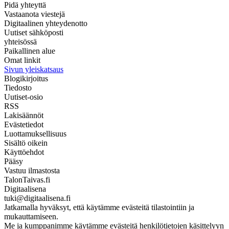
Pidä yhteyttä
Vastaanota viestejä
Digitaalinen yhteydenotto
Uutiset sähköposti
yhteisössä
Paikallinen alue
Omat linkit
Sivun yleiskatsaus
Blogikirjoitus
Tiedosto
Uutiset-osio
RSS
Lakisäännöt
Evästetiedot
Luottamuksellisuus
Sisältö oikein
Käyttöehdot
Pääsy
Vastuu ilmastosta
TalonTaivas.fi
Digitaalisena
tuki@digitaalisena.fi
Jatkamalla hyväksyt, että käytämme evästeitä tilastointiin ja
mukauttamiseen.
Me ja kumppanimme käytämme evästeitä henkilötietojen käsittelyyn