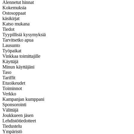
Alennetut hinnat
Kokemuksia
Ostosoppaat
käsikirjat
Katso mukana
Tiedot
Tyypillisiä kysymyksiä
Tarvitsetko apua
Lausunto
Työpaikat
Vinkkaa toimittajille
Käyttäjä
Minun käyttäjäni
Taso
Tariffit
Etuoikeudet
Toiminnot
Verkko
Kampanjan kumppani
Sponsorointi
Välittäjä
Joukkueen jäsen
Lehdistötiedotteet
Tiedustelu
Ympäristö