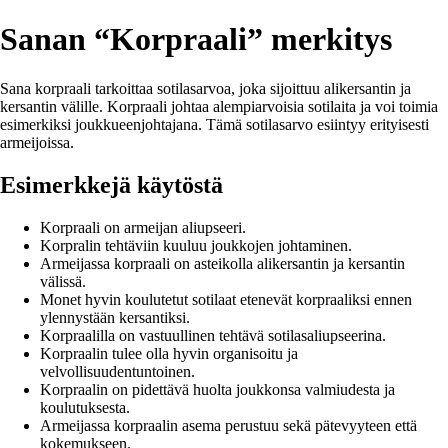
Sanan “Korpraali” merkitys
Sana korpraali tarkoittaa sotilasarvoa, joka sijoittuu alikersantin ja
kersantin välille. Korpraali johtaa alempiarvoisia sotilaita ja voi toimia
esimerkiksi joukkueenjohtajana. Tämä sotilasarvo esiintyy erityisesti
armeijoissa.
Esimerkkejä käytöstä
Korpraali on armeijan aliupseeri.
Korpralin tehtäviin kuuluu joukkojen johtaminen.
Armeijassa korpraali on asteikolla alikersantin ja kersantin
välissä.
Monet hyvin koulutetut sotilaat etenevät korpraaliksi ennen
ylennystään kersantiksi.
Korpraalilla on vastuullinen tehtävä sotilasaliupseerina.
Korpraalin tulee olla hyvin organisoitu ja
velvollisuudentuntoinen.
Korpraalin on pidettävä huolta joukkonsa valmiudesta ja
koulutuksesta.
Armeijassa korpraalin asema perustuu sekä pätevyyteen että
kokemukseen.