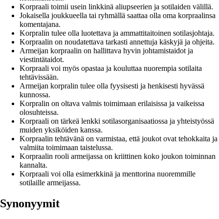
Korpraali toimii usein linkkinä aliupseerien ja sotilaiden välillä.
Jokaisella joukkueella tai ryhmällä saattaa olla oma korpraalinsa
komentajana.
Korpralin tulee olla luotettava ja ammattitaitoinen sotilasjohtaja.
Korpraalin on noudatettava tarkasti annettuja käskyjä ja ohjeita.
Armeijan korpraalin on hallittava hyvin johtamistaidot ja
viestintätaidot.
Korpraali voi myös opastaa ja kouluttaa nuorempia sotilaita
tehtävissään.
Armeijan korpralin tulee olla fyysisesti ja henkisesti hyvässä
kunnossa.
Korpralin on oltava valmis toimimaan erilaisissa ja vaikeissa
olosuhteissa.
Korpraali on tärkeä lenkki sotilasorganisaatiossa ja yhteistyössä
muiden yksiköiden kanssa.
Korpraalin tehtävänä on varmistaa, että joukot ovat tehokkaita ja
valmiita toimimaan taistelussa.
Korpraalin rooli armeijassa on kriittinen koko joukon toiminnan
kannalta.
Korpraali voi olla esimerkkinä ja menttorina nuoremmille
sotilaille armeijassa.
Synonyymit