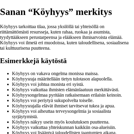
Sanan “Köyhyys” merkitys
Köyhyys tarkoittaa tilaa, jossa yksilöllä tai yhteisöllä on
riittämättömästi resursseja, kuten rahaa, ruokaa ja asumista,
tyydyttääkseen perustarpeensa ja elääkseen ihmisarvoista elämää.
Köyhyys voi ilmetä eri muodoissa, kuten taloudellisena, sosiaalisena
tai kulttuurisena puutteena.
Esimerkkejä käytöstä
Köyhyys on vakava ongelma monissa maissa.
Köyhyysraja määritellään tietyn tulotason alapuolella.
Köyhyys voi johtua monista eri syistä.
Köyhyys vaikuttaa ihmisten elämänlaatuun merkittävästi.
Köyhyysongelmaa pyritään ratkaisemaan erilaisin keinoin.
Köyhyys voi periytyä sukupolvelta toiselle.
Köyhyysrajalla elävät ihmiset tarvitsevat tukea ja apua.
Köyhyys voi aiheuttaa terveysongelmia ja sosiaalista
syrjäytymistä.
Köyhyys näkyy usein myös koulutuksen puutteena.
Köyhyys vaikuttaa yhteiskunnan kaikkiin osa-alueisiin.
Köyhyys voi lisääntyä taloudellisten taantumien aikana.