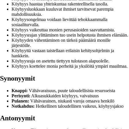
Köyhyys haastaa yhteiskuntaa rakenteellisella tasolla.
Köyhyysluokkaan kuuluvat ihmiset tarvitsevat parempia
mahdollisuuksia.
Köyhyysongelmaa voidaan lievittää tehokkaammalla
sosiaaliturvalla.
Köyhyys vaikeuttaa monien perusasioiden saavuttamista.
Köyhyysrajan ylittäminen tuo usein helpotusta ihmisen elämään.
Köyhyyden vähentäminen on tärkeä päämäärä monille
järjestöille.
Köyhyyttä vastaan taistellaan erilaisin kehitysohjelmin ja
hankkein.
Köyhyysraja on asetettu tiettyyn tulotason alapuolelle.
Köyhyys koettelee monia perheitä ja yksilöitä ympäri maailmaa.
Synonyymit
Knappi:
Vähävaraisuus, puute taloudellisista resursseista
Perisynti:
Alkuasukkaiden köyhyys, vaivaisuus
Pulanen:
Vähävarainen, niukasti varoja omaava henkilö
Notkahdus:
Hetkellinen taloudellinen vaikeus, köyhyysjakso
Antonyymit