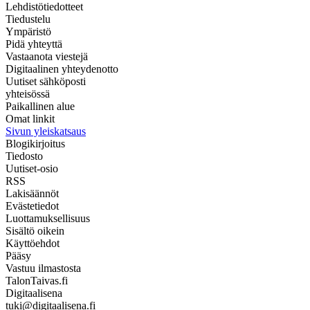
Lehdistötiedotteet
Tiedustelu
Ympäristö
Pidä yhteyttä
Vastaanota viestejä
Digitaalinen yhteydenotto
Uutiset sähköposti
yhteisössä
Paikallinen alue
Omat linkit
Sivun yleiskatsaus
Blogikirjoitus
Tiedosto
Uutiset-osio
RSS
Lakisäännöt
Evästetiedot
Luottamuksellisuus
Sisältö oikein
Käyttöehdot
Pääsy
Vastuu ilmastosta
TalonTaivas.fi
Digitaalisena
tuki@digitaalisena.fi