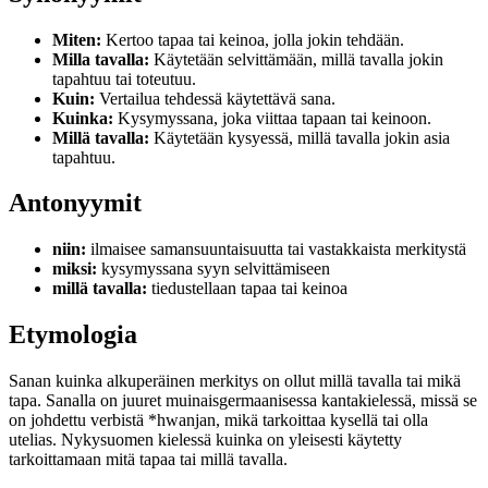
Miten:
Kertoo tapaa tai keinoa, jolla jokin tehdään.
Milla tavalla:
Käytetään selvittämään, millä tavalla jokin
tapahtuu tai toteutuu.
Kuin:
Vertailua tehdessä käytettävä sana.
Kuinka:
Kysymyssana, joka viittaa tapaan tai keinoon.
Millä tavalla:
Käytetään kysyessä, millä tavalla jokin asia
tapahtuu.
Antonyymit
niin:
ilmaisee samansuuntaisuutta tai vastakkaista merkitystä
miksi:
kysymyssana syyn selvittämiseen
millä tavalla:
tiedustellaan tapaa tai keinoa
Etymologia
Sanan kuinka alkuperäinen merkitys on ollut millä tavalla tai mikä
tapa. Sanalla on juuret muinaisgermaanisessa kantakielessä, missä se
on johdettu verbistä *hwanjan, mikä tarkoittaa kysellä tai olla
utelias. Nykysuomen kielessä kuinka on yleisesti käytetty
tarkoittamaan mitä tapaa tai millä tavalla.