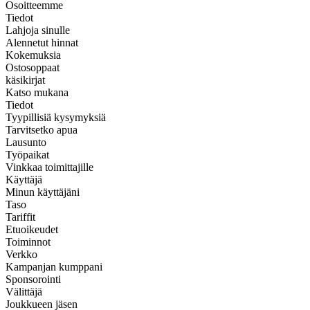
Osoitteemme
Tiedot
Lahjoja sinulle
Alennetut hinnat
Kokemuksia
Ostosoppaat
käsikirjat
Katso mukana
Tiedot
Tyypillisiä kysymyksiä
Tarvitsetko apua
Lausunto
Työpaikat
Vinkkaa toimittajille
Käyttäjä
Minun käyttäjäni
Taso
Tariffit
Etuoikeudet
Toiminnot
Verkko
Kampanjan kumppani
Sponsorointi
Välittäjä
Joukkueen jäsen