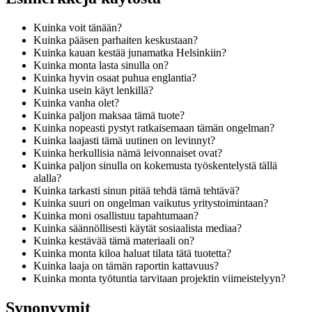
Kuinka voit tänään?
Kuinka pääsen parhaiten keskustaan?
Kuinka kauan kestää junamatka Helsinkiin?
Kuinka monta lasta sinulla on?
Kuinka hyvin osaat puhua englantia?
Kuinka usein käyt lenkillä?
Kuinka vanha olet?
Kuinka paljon maksaa tämä tuote?
Kuinka nopeasti pystyt ratkaisemaan tämän ongelman?
Kuinka laajasti tämä uutinen on levinnyt?
Kuinka herkullisia nämä leivonnaiset ovat?
Kuinka paljon sinulla on kokemusta työskentelystä tällä
alalla?
Kuinka tarkasti sinun pitää tehdä tämä tehtävä?
Kuinka suuri on ongelman vaikutus yritystoimintaan?
Kuinka moni osallistuu tapahtumaan?
Kuinka säännöllisesti käytät sosiaalista mediaa?
Kuinka kestävää tämä materiaali on?
Kuinka monta kiloa haluat tilata tätä tuotetta?
Kuinka laaja on tämän raportin kattavuus?
Kuinka monta työtuntia tarvitaan projektin viimeistelyyn?
Synonyymit