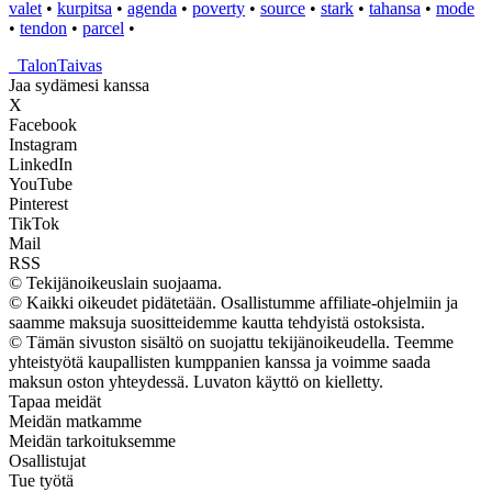
valet
•
kurpitsa
•
agenda
•
poverty
•
source
•
stark
•
tahansa
•
mode
•
tendon
•
parcel
•
_
TalonTaivas
Jaa sydämesi kanssa
X
Facebook
Instagram
LinkedIn
YouTube
Pinterest
TikTok
Mail
RSS
© Tekijänoikeuslain suojaama.
© Kaikki oikeudet pidätetään. Osallistumme affiliate-ohjelmiin ja
saamme maksuja suositteidemme kautta tehdyistä ostoksista.
© Tämän sivuston sisältö on suojattu tekijänoikeudella. Teemme
yhteistyötä kaupallisten kumppanien kanssa ja voimme saada
maksun oston yhteydessä. Luvaton käyttö on kielletty.
Tapaa meidät
Meidän matkamme
Meidän tarkoituksemme
Osallistujat
Tue työtä