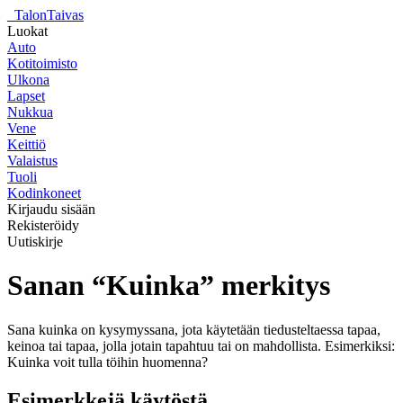
_
TalonTaivas
Luokat
Auto
Kotitoimisto
Ulkona
Lapset
Nukkua
Vene
Keittiö
Valaistus
Tuoli
Kodinkoneet
Kirjaudu sisään
Rekisteröidy
Uutiskirje
Sanan “Kuinka” merkitys
Sana kuinka on kysymyssana, jota käytetään tiedusteltaessa tapaa,
keinoa tai tapaa, jolla jotain tapahtuu tai on mahdollista. Esimerkiksi:
Kuinka voit tulla töihin huomenna?
Esimerkkejä käytöstä