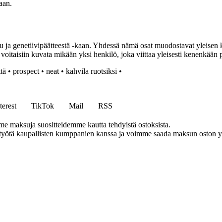
aan.
a genetiivipäätteestä -kaan. Yhdessä nämä osat muodostavat yleisen k
itaisiin kuvata mikään yksi henkilö, joka viittaa yleisesti kenenkään p
ttä
•
prospect
•
neat
•
kahvila ruotsiksi
•
terest
TikTok
Mail
RSS
me maksuja suositteidemme kautta tehdyistä ostoksista.
styötä kaupallisten kumppanien kanssa ja voimme saada maksun oston yh