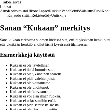
_
TalonTaivas
Luokat
Auto
Kotitoimisto
Ulkona
Lapset
Nukkua
Vene
Keittiö
Valaistus
Tuoli
Kodi
Kirjaudu sisään
Rekisteröidy
Uutiskirje
Sanan “Kukaan” merkitys
Sana kukaan tarkoittaa suomen kielessä sitä, että ei yksikään henkilö tai
että yksikään henkilö ei ollut läsnä kyseisessä tilanteessa.
Esimerkkejä käytöstä
Kukaan ei ole täydellinen.
Kukaan ei tiedä huomisesta.
Kukaan ei ole yksinäinen saarella.
Kukaan ei pidä valehtelijoista.
Kukaan ei ole voittamaton.
Kukaan ei ole unohtunut.
Kukaan ei ole korvaamaton.
Kukaan ei voi elää ilman ruokaa.
Kukaan ei usko satuihin enää.
Kukaan ei pidä sateisesta säästä.
Kukaan ei ole täysin virheetön.