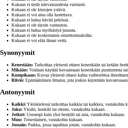
Kukaan ei tiedä tulevaisuudesta varmasti.
Kukaan ei ole kissojen ystävä.
Kukaan ei voi aina olla luotettava.
Kukaan ei halua hävitä peleissä.
Kukaan ei ole täysin vastuuton.
Kukaan ei halua myöhästyä junasta.
Kukaan ei ole koskematon onnettomuuksilta.
Kukaan ei voi elää ilman vettä.
Synonyymit
Kenestään:
Tarkoittaa yleisesti ottaen kenenkään tai ketään henk
Mikään:
Voidaan käyttää kuvaamaan kenenkään puuttumista tai a
Kumpikaan:
Kuvaa yleisesti ottaen kahta vaihtoehtoa ilmoittae
Riiviö:
Epämääräinen ilmaisu, jota joskus käytetään kuvatessaan k
Antonyymit
Kaikki:
Yleiskielessä tarkoittaa kaikkia tai kaikkea, vastakohta 
Joku:
Yksilö, henkilö tai olento, vastakohta kukaan.
Jotkut:
Useampi kuin yksi henkilö tai asia, vastakohta kukaan.
Muu:
Toisenlainen, vastakohta kukaan.
Jossain:
Paikka, jossa tapahtuu jotain, vastakohta kukaan.