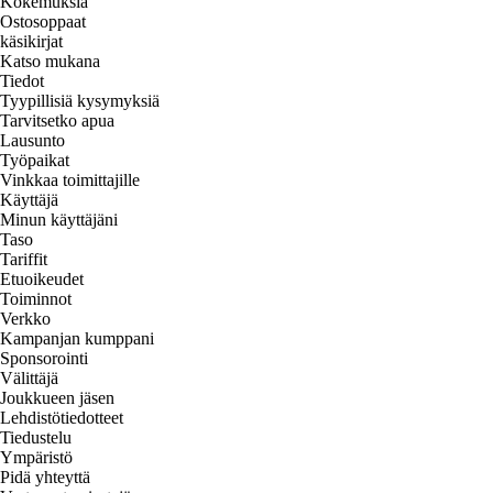
Kokemuksia
Ostosoppaat
käsikirjat
Katso mukana
Tiedot
Tyypillisiä kysymyksiä
Tarvitsetko apua
Lausunto
Työpaikat
Vinkkaa toimittajille
Käyttäjä
Minun käyttäjäni
Taso
Tariffit
Etuoikeudet
Toiminnot
Verkko
Kampanjan kumppani
Sponsorointi
Välittäjä
Joukkueen jäsen
Lehdistötiedotteet
Tiedustelu
Ympäristö
Pidä yhteyttä