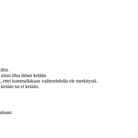
ilöä.
sian tilaa ilman ketään.
n, ettei kummallakaan vaihtoehdolla ole merkitystä.
etään tai ei ketään.
kukaan.