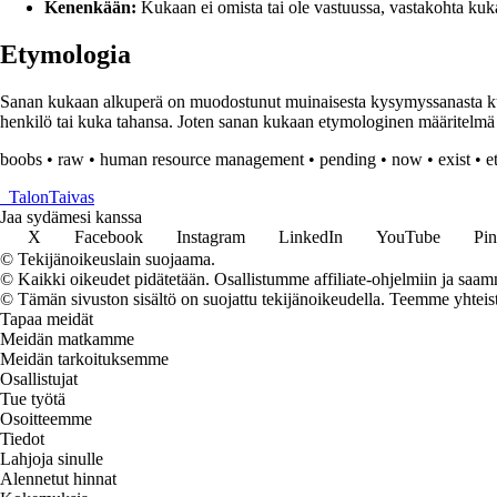
Kenenkään:
Kukaan ei omista tai ole vastuussa, vastakohta kuk
Etymologia
Sanan kukaan alkuperä on muodostunut muinaisesta kysymyssanasta ku j
henkilö tai kuka tahansa. Joten sanan kukaan etymologinen määritelmä vo
boobs
•
raw
•
human resource management
•
pending
•
now
•
exist
•
e
_
TalonTaivas
Jaa sydämesi kanssa
X
Facebook
Instagram
LinkedIn
YouTube
Pin
© Tekijänoikeuslain suojaama.
© Kaikki oikeudet pidätetään. Osallistumme affiliate-ohjelmiin ja saam
© Tämän sivuston sisältö on suojattu tekijänoikeudella. Teemme yhtei
Tapaa meidät
Meidän matkamme
Meidän tarkoituksemme
Osallistujat
Tue työtä
Osoitteemme
Tiedot
Lahjoja sinulle
Alennetut hinnat