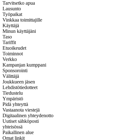
Tarvitsetko apua
Lausunto
Työpaikat
Vinkkaa toimittajille
Käyttäjä
Minun käyttäjäni
Taso
Tariffit
Etuoikeudet
Toiminnot
Verkko
Kampanjan kumppani
Sponsorointi
Välittäjä
Joukkueen jäsen
Lehdistötiedotteet
Tiedustelu
Ympäristö
Pidä yhteyttä
Vastaanota viestejä
Digitaalinen yhteydenotto
Uutiset sähköposti
yhteisössä
Paikallinen alue
Omat linkit