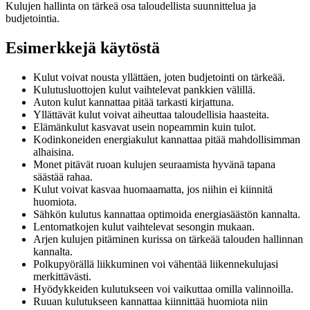
Kulujen hallinta on tärkeä osa taloudellista suunnittelua ja
budjetointia.
Esimerkkejä käytöstä
Kulut voivat nousta yllättäen, joten budjetointi on tärkeää.
Kulutusluottojen kulut vaihtelevat pankkien välillä.
Auton kulut kannattaa pitää tarkasti kirjattuna.
Yllättävät kulut voivat aiheuttaa taloudellisia haasteita.
Elämänkulut kasvavat usein nopeammin kuin tulot.
Kodinkoneiden energiakulut kannattaa pitää mahdollisimman
alhaisina.
Monet pitävät ruoan kulujen seuraamista hyvänä tapana
säästää rahaa.
Kulut voivat kasvaa huomaamatta, jos niihin ei kiinnitä
huomiota.
Sähkön kulutus kannattaa optimoida energiasäästön kannalta.
Lentomatkojen kulut vaihtelevat sesongin mukaan.
Arjen kulujen pitäminen kurissa on tärkeää talouden hallinnan
kannalta.
Polkupyörällä liikkuminen voi vähentää liikennekulujasi
merkittävästi.
Hyödykkeiden kulutukseen voi vaikuttaa omilla valinnoilla.
Ruuan kulutukseen kannattaa kiinnittää huomiota niin