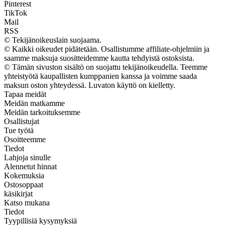
Pinterest
TikTok
Mail
RSS
© Tekijänoikeuslain suojaama.
© Kaikki oikeudet pidätetään. Osallistumme affiliate-ohjelmiin ja
saamme maksuja suositteidemme kautta tehdyistä ostoksista.
© Tämän sivuston sisältö on suojattu tekijänoikeudella. Teemme
yhteistyötä kaupallisten kumppanien kanssa ja voimme saada
maksun oston yhteydessä. Luvaton käyttö on kielletty.
Tapaa meidät
Meidän matkamme
Meidän tarkoituksemme
Osallistujat
Tue työtä
Osoitteemme
Tiedot
Lahjoja sinulle
Alennetut hinnat
Kokemuksia
Ostosoppaat
käsikirjat
Katso mukana
Tiedot
Tyypillisiä kysymyksiä