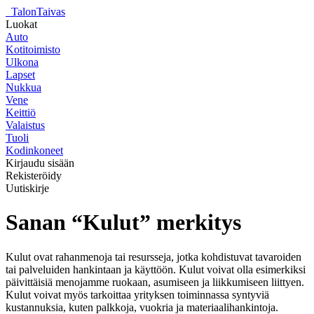
_
TalonTaivas
Luokat
Auto
Kotitoimisto
Ulkona
Lapset
Nukkua
Vene
Keittiö
Valaistus
Tuoli
Kodinkoneet
Kirjaudu sisään
Rekisteröidy
Uutiskirje
Sanan “Kulut” merkitys
Kulut ovat rahanmenoja tai resursseja, jotka kohdistuvat tavaroiden
tai palveluiden hankintaan ja käyttöön. Kulut voivat olla esimerkiksi
päivittäisiä menojamme ruokaan, asumiseen ja liikkumiseen liittyen.
Kulut voivat myös tarkoittaa yrityksen toiminnassa syntyviä
kustannuksia, kuten palkkoja, vuokria ja materiaalihankintoja.