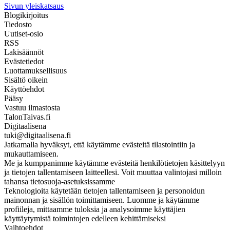
Sivun yleiskatsaus
Blogikirjoitus
Tiedosto
Uutiset-osio
RSS
Lakisäännöt
Evästetiedot
Luottamuksellisuus
Sisältö oikein
Käyttöehdot
Pääsy
Vastuu ilmastosta
TalonTaivas.fi
Digitaalisena
tuki@digitaalisena.fi
Jatkamalla hyväksyt, että käytämme evästeitä tilastointiin ja
mukauttamiseen.
Me ja kumppanimme käytämme evästeitä henkilötietojen käsittelyyn
ja tietojen tallentamiseen laitteellesi. Voit muuttaa valintojasi milloin
tahansa tietosuoja-asetuksissamme
Teknologioita käytetään tietojen tallentamiseen ja personoidun
mainonnan ja sisällön toimittamiseen. Luomme ja käytämme
profiileja, mittaamme tuloksia ja analysoimme käyttäjien
käyttäytymistä toimintojen edelleen kehittämiseksi
Vaihtoehdot