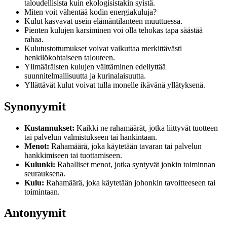
taloudellisista kuin ekologisistakin syistä.
Miten voit vähentää kodin energiakuluja?
Kulut kasvavat usein elämäntilanteen muuttuessa.
Pienten kulujen karsiminen voi olla tehokas tapa säästää
rahaa.
Kulutustottumukset voivat vaikuttaa merkittävästi
henkilökohtaiseen talouteen.
Ylimääräisten kulujen välttäminen edellyttää
suunnitelmallisuutta ja kurinalaisuutta.
Yllättävät kulut voivat tulla monelle ikävänä yllätyksenä.
Synonyymit
Kustannukset:
Kaikki ne rahamäärät, jotka liittyvät tuotteen
tai palvelun valmistukseen tai hankintaan.
Menot:
Rahamäärä, joka käytetään tavaran tai palvelun
hankkimiseen tai tuottamiseen.
Kulunki:
Rahalliset menot, jotka syntyvät jonkin toiminnan
seurauksena.
Kulu:
Rahamäärä, joka käytetään johonkin tavoitteeseen tai
toimintaan.
Antonyymit