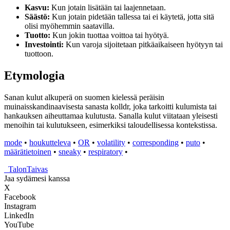
Kasvu:
Kun jotain lisätään tai laajennetaan.
Säästö:
Kun jotain pidetään tallessa tai ei käytetä, jotta sitä
olisi myöhemmin saatavilla.
Tuotto:
Kun jokin tuottaa voittoa tai hyötyä.
Investointi:
Kun varoja sijoitetaan pitkäaikaiseen hyötyyn tai
tuottoon.
Etymologia
Sanan kulut alkuperä on suomen kielessä peräisin
muinaisskandinaavisesta sanasta kolldr, joka tarkoitti kulumista tai
hankauksen aiheuttamaa kulutusta. Sanalla kulut viitataan yleisesti
menoihin tai kulutukseen, esimerkiksi taloudellisessa kontekstissa.
mode
•
houkutteleva
•
OR
•
volatility
•
corresponding
•
puto
•
määrätietoinen
•
sneaky
•
respiratory
•
_
TalonTaivas
Jaa sydämesi kanssa
X
Facebook
Instagram
LinkedIn
YouTube