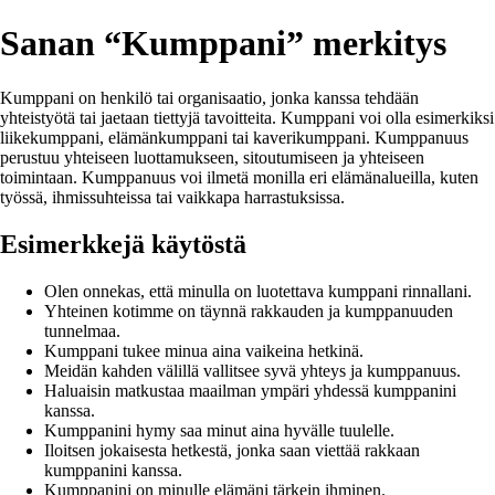
Sanan “Kumppani” merkitys
Kumppani on henkilö tai organisaatio, jonka kanssa tehdään
yhteistyötä tai jaetaan tiettyjä tavoitteita. Kumppani voi olla esimerkiksi
liikekumppani, elämänkumppani tai kaverikumppani. Kumppanuus
perustuu yhteiseen luottamukseen, sitoutumiseen ja yhteiseen
toimintaan. Kumppanuus voi ilmetä monilla eri elämänalueilla, kuten
työssä, ihmissuhteissa tai vaikkapa harrastuksissa.
Esimerkkejä käytöstä
Olen onnekas, että minulla on luotettava kumppani rinnallani.
Yhteinen kotimme on täynnä rakkauden ja kumppanuuden
tunnelmaa.
Kumppani tukee minua aina vaikeina hetkinä.
Meidän kahden välillä vallitsee syvä yhteys ja kumppanuus.
Haluaisin matkustaa maailman ympäri yhdessä kumppanini
kanssa.
Kumppanini hymy saa minut aina hyvälle tuulelle.
Iloitsen jokaisesta hetkestä, jonka saan viettää rakkaan
kumppanini kanssa.
Kumppanini on minulle elämäni tärkein ihminen.