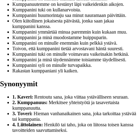
Kumppanuutemme on kestänyt läpi vaikeidenkin aikojen.
Kumppanini tuki on kullanarvoista.
Kumppanini huumorintaju saa minut nauramaan päivittäin.
Olen kiitollinen jokaisesta päivästä, jonka saan jakaa
kumppanini kanssa.
Kumppanini ymmärtää minua paremmin kuin kukaan muu.
Kumppanini ja minä muodostamme huippuparin.
Kumppanini on minulle enemmän kuin pelkkä ystävä.
Toivon, että kumppanini tietää arvostavani häntä suuresti.
Kumppanini tuki on minulle voimavara vaikeinakin hetkinä.
Kumppanini ja minä täydennämme toisiamme täydellisesti.
Kumppanini syli on minulle turvapaikka.
Rakastan kumppaniani yli kaiken.
Synonyymit
1. Kaveri:
Rentoutu sana, joka viittaa ystävälliseen seuraan.
2. Kumppanuus:
Merkitsee yhteistyötä ja tasavertaista
kumppanuutta.
3. Toveri:
Hieman vanhanaikainen sana, joka tarkoittaa ystävää
tai kumppania.
4. Liittolainen:
Henkilö tai taho, joka on liitossa toisen kanssa
tavoitteiden saavuttamiseksi.