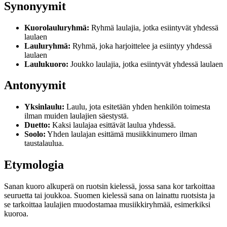
Synonyymit
Kuorolauluryhmä:
Ryhmä laulajia, jotka esiintyvät yhdessä
laulaen
Lauluryhmä:
Ryhmä, joka harjoittelee ja esiintyy yhdessä
laulaen
Laulukuoro:
Joukko laulajia, jotka esiintyvät yhdessä laulaen
Antonyymit
Yksinlaulu:
Laulu, jota esitetään yhden henkilön toimesta
ilman muiden laulajien säestystä.
Duetto:
Kaksi laulajaa esittävät laulua yhdessä.
Soolo:
Yhden laulajan esittämä musiikkinumero ilman
taustalaulua.
Etymologia
Sanan kuoro alkuperä on ruotsin kielessä, jossa sana kor tarkoittaa
seuruetta tai joukkoa. Suomen kielessä sana on lainattu ruotsista ja
se tarkoittaa laulajien muodostamaa musiikkiryhmää, esimerkiksi
kuoroa.