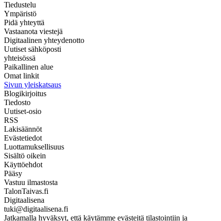
Tiedustelu
Ympäristö
Pidä yhteyttä
Vastaanota viestejä
Digitaalinen yhteydenotto
Uutiset sähköposti
yhteisössä
Paikallinen alue
Omat linkit
Sivun yleiskatsaus
Blogikirjoitus
Tiedosto
Uutiset-osio
RSS
Lakisäännöt
Evästetiedot
Luottamuksellisuus
Sisältö oikein
Käyttöehdot
Pääsy
Vastuu ilmastosta
TalonTaivas.fi
Digitaalisena
tuki@digitaalisena.fi
Jatkamalla hyväksyt, että käytämme evästeitä tilastointiin ja