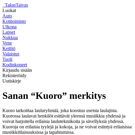
_
TalonTaivas
Luokat
Auto
Kotitoimisto
Ulkona
Lapset
Nukkua
Vene
Keittiö
Valaistus
Tuoli
Kodinkoneet
Kirjaudu sisään
Rekisteröidy
Uutiskirje
Sanan “Kuoro” merkitys
Kuoro tarkoittaa lauluryhmää, joka koostuu useista laulajista.
Kuorossa laulavat henkilöt esittävät yleensä musiikkia yhdessä ja
voivat harjoitella erilaisia laulutekniikoita ja sävellyksiä yhdessä.
Kuoroja on erilaisia tyylejä ja kokoja, ja ne voivat esiintyä erilaisissa
musiikkitilaisuuksissa ja tapahtumissa.