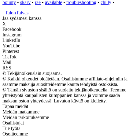
bounty
•
skarv
•
rae
•
available
•
troubleshooting
•
chilly
•
_
TalonTaivas
Jaa sydämesi kanssa
X
Facebook
Instagram
LinkedIn
YouTube
Pinterest
TikTok
Mail
RSS
© Tekijänoikeuslain suojaama.
© Kaikki oikeudet pidätetään. Osallistumme affiliate-ohjelmiin ja
saamme maksuja suositteidemme kautta tehdyistä ostoksista.
© Tämän sivuston sisältö on suojattu tekijänoikeudella. Teemme
yhteistyötä kaupallisten kumppanien kanssa ja voimme saada
maksun oston yhteydessä. Luvaton käyttö on kielletty.
Tapaa meidät
Meidän matkamme
Meidän tarkoituksemme
Osallistujat
Tue työtä
Osoitteemme