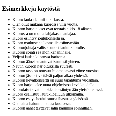
Esimerkkejä käytöstä
Kuoro laulaa kauniisti kirkossa.
Olen ollut mukana kuorossa viisi vuotta.
Kuoron harjoitukset ovat torstaisin klo 18 alkaen.
Kuorossa on monta lahjakasta laulajaa.
Kuoro esiintyy joulukonsertissa.
Kuoro matkustaa ulkomaille esiintymään.
Kuoronjohtaja valitsee uudet laulut kuorolle.
Kuoron sointi saa ihon kananlihalle.
Veljeni laulaa kuorossa baritonia.
Kuoron äänet sulautuvat kauniisti yhteen.
Nautin kuoron harjoituksista suuresti.
Kuoron taso on noussut huomattavasti viime vuosina.
Kuoron jäsenet viettävät paljon aikaa yhdessä.
Kuoron kevätkonsertti on suuri tapahtuma vuosittain.
Kuoro harjoittelee uutta ohjelmistoa kevätkaudelle.
Kuorolaiset ovat innokkaita esiintymään yleisön edessä.
Kuoro osallistuu laulukilpailuun ulkomailla.
Kuoron esitys herätti suurta ihastusta yleisössä.
Olen aina halunnut laulaa kuorossa.
Kuoron äänet täyttävät salin kauniilla soinnillaan.