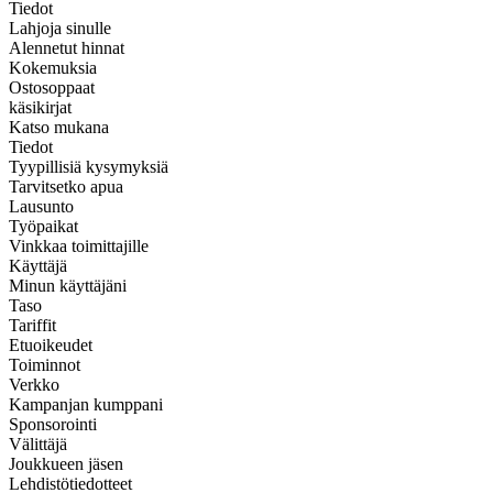
Tiedot
Lahjoja sinulle
Alennetut hinnat
Kokemuksia
Ostosoppaat
käsikirjat
Katso mukana
Tiedot
Tyypillisiä kysymyksiä
Tarvitsetko apua
Lausunto
Työpaikat
Vinkkaa toimittajille
Käyttäjä
Minun käyttäjäni
Taso
Tariffit
Etuoikeudet
Toiminnot
Verkko
Kampanjan kumppani
Sponsorointi
Välittäjä
Joukkueen jäsen
Lehdistötiedotteet