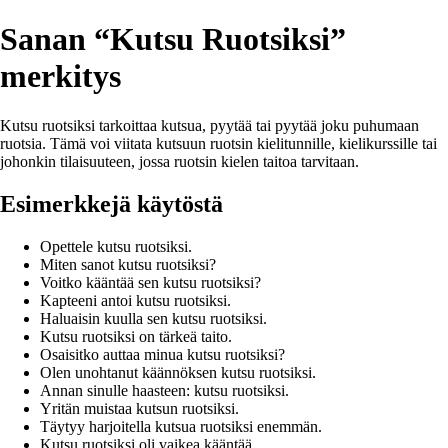
Sanan “Kutsu Ruotsiksi”
merkitys
Kutsu ruotsiksi tarkoittaa kutsua, pyytää tai pyytää joku puhumaan
ruotsia. Tämä voi viitata kutsuun ruotsin kielitunnille, kielikurssille tai
johonkin tilaisuuteen, jossa ruotsin kielen taitoa tarvitaan.
Esimerkkejä käytöstä
Opettele kutsu ruotsiksi.
Miten sanot kutsu ruotsiksi?
Voitko kääntää sen kutsu ruotsiksi?
Kapteeni antoi kutsu ruotsiksi.
Haluaisin kuulla sen kutsu ruotsiksi.
Kutsu ruotsiksi on tärkeä taito.
Osaisitko auttaa minua kutsu ruotsiksi?
Olen unohtanut käännöksen kutsu ruotsiksi.
Annan sinulle haasteen: kutsu ruotsiksi.
Yritän muistaa kutsun ruotsiksi.
Täytyy harjoitella kutsua ruotsiksi enemmän.
Kutsu ruotsiksi oli vaikea kääntää.