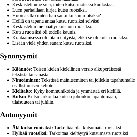
Keskustelimme siitä, miten kutsu ruotsiksi kuulostaa.
Luen parhaillaan kirjaa kutsu ruotsiksi.
Huomasitko miten hän sanoi kutsun ruotsiksi?
Heillä on tapana antaa kutsu ruotsiksi selvästi.
Keskustelumme päättyi kutsuun ruotsiksi.
Kutsu ruotsiksi oli todella kaunis.
Kohtaamisessa oli jotain erityistä, ehkä se oli kutsu ruotsiksi.
Lisään vielä yhden sanan: kutsu ruotsiksi.
Synonyymit
Käännös:
Toisen kielen kielellinen versio alkuperäisestä
tekstistä tai sanasta.
Nimeäminen:
Tekstissä mainitseminen tai jollekin tapahtumalle
osallistumisen kehotus.
Kielitaito:
Kyky kommunikoida ja ymmärtää eri kielillä.
Kutsu:
Kutsu tarkoittaa kutsua johonkin tapahtumaan,
tilaisuuteen tai juhliin.
Antonyymit
Älä kutsu ruotsiksi:
Tarkoittaa olla kutsumatta ruotsiksi
Hylkää ruotsiksi:
Tarkoittaa kieltäytyä kutsumasta ruotsiksi