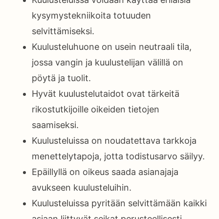
kysymystekniikoita totuuden
selvittämiseksi.
Kuulusteluhuone on usein neutraali tila,
jossa vangin ja kuulustelijan välillä on
pöytä ja tuolit.
Hyvät kuulustelutaidot ovat tärkeitä
rikostutkijoille oikeiden tietojen
saamiseksi.
Kuulusteluissa on noudatettava tarkkoja
menettelytapoja, jotta todistusarvo säilyy.
Epäillyllä on oikeus saada asianajaja
avukseen kuulusteluihin.
Kuulusteluissa pyritään selvittämään kaikki
asiaan liittyvät seikat perusteellisesti.