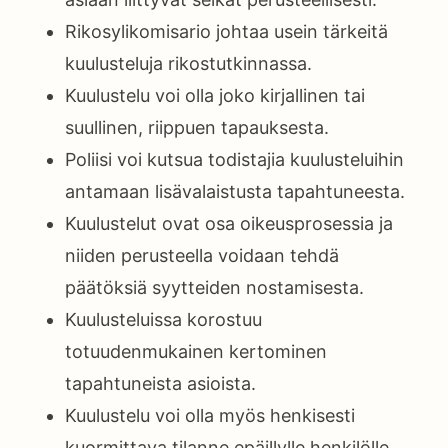
Rikosylikomisario johtaa usein tärkeitä
kuulusteluja rikostutkinnassa.
Kuulustelu voi olla joko kirjallinen tai
suullinen, riippuen tapauksesta.
Poliisi voi kutsua todistajia kuulusteluihin
antamaan lisävalaistusta tapahtuneesta.
Kuulustelut ovat osa oikeusprosessia ja
niiden perusteella voidaan tehdä
päätöksiä syytteiden nostamisesta.
Kuulusteluissa korostuu
totuudenmukainen kertominen
tapahtuneista asioista.
Kuulustelu voi olla myös henkisesti
kuormittava tilanne epäillylle henkilölle.