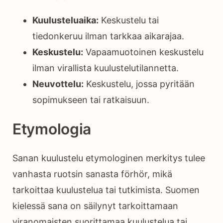
Kuulusteluaika:
Keskustelu tai
tiedonkeruu ilman tarkkaa aikarajaa.
Keskustelu:
Vapaamuotoinen keskustelu
ilman virallista kuulustelutilannetta.
Neuvottelu:
Keskustelu, jossa pyritään
sopimukseen tai ratkaisuun.
Etymologia
Sanan kuulustelu etymologinen merkitys tulee
vanhasta ruotsin sanasta förhör, mikä
tarkoittaa kuulustelua tai tutkimista. Suomen
kielessä sana on säilynyt tarkoittamaan
viranomaisten suorittamaa kuulustelua tai