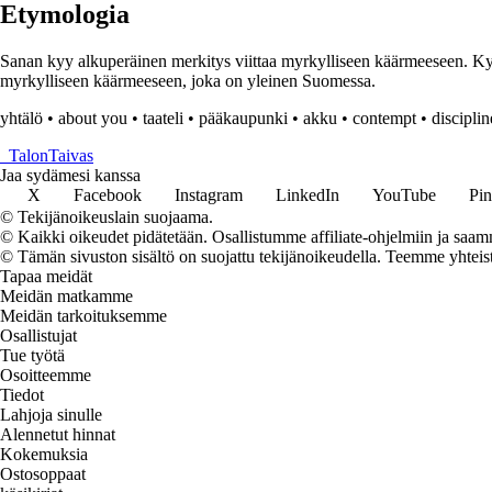
Etymologia
Sanan kyy alkuperäinen merkitys viittaa myrkylliseen käärmeeseen. Kyy
myrkylliseen käärmeeseen, joka on yleinen Suomessa.
yhtälö
•
about you
•
taateli
•
pääkaupunki
•
akku
•
contempt
•
disciplin
_
TalonTaivas
Jaa sydämesi kanssa
X
Facebook
Instagram
LinkedIn
YouTube
Pin
© Tekijänoikeuslain suojaama.
© Kaikki oikeudet pidätetään. Osallistumme affiliate-ohjelmiin ja saam
© Tämän sivuston sisältö on suojattu tekijänoikeudella. Teemme yhtei
Tapaa meidät
Meidän matkamme
Meidän tarkoituksemme
Osallistujat
Tue työtä
Osoitteemme
Tiedot
Lahjoja sinulle
Alennetut hinnat
Kokemuksia
Ostosoppaat