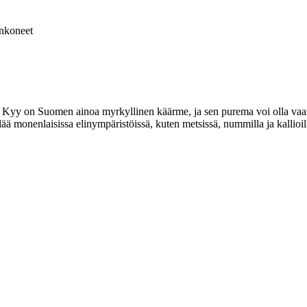
nkoneet
Kyy on Suomen ainoa myrkyllinen käärme, ja sen purema voi olla vaaral
ä monenlaisissa elinympäristöissä, kuten metsissä, nummilla ja kallioil