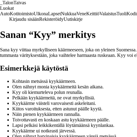
_
TalonTaivas
Luokat
Auto
Kotitoimisto
Ulkona
Lapset
Nukkua
Vene
Keittiö
Valaistus
Tuoli
Kodi
Kirjaudu sisään
Rekisteröidy
Uutiskirje
Sanan “Kyy” merkitys
Sana kyy viittaa myrkylliseen käärmeeseen, joka on yleinen Suomessa. 
tummasta värityksestään, joka vaihtelee harmaasta ruskeaan. Kyy voi elä
Esimerkkejä käytöstä
Kohtasin metsässä kyykäärmeen.
Olen nähnyt monia kyykäärmeitä kesän aikana.
Kyy oli kiemurteleva polun reunalla.
Pelkään kyykäärmeitä, ne ovat myrkyllisiä.
Kyykäärme väisteli varovaisesti askeleitani.
Kiitos varoituksesta, etten astunut päälle kyytä.
Näin pienen kyykäärmeen rannalla.
Toivottavasti en koskaan astu kyykäärmeen päälle.
Lapsi pelkäsi leikkikentällä löytämäänsä kyynlankaa.
Kyykäärme ui notkeasti järvessä.
Olen nähnyt harvinaisia kyykäärmeen värejä metsässä.