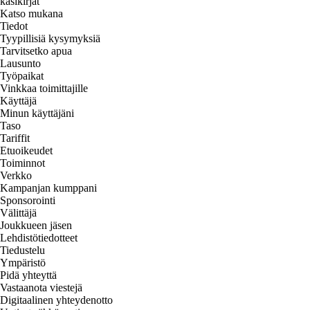
käsikirjat
Katso mukana
Tiedot
Tyypillisiä kysymyksiä
Tarvitsetko apua
Lausunto
Työpaikat
Vinkkaa toimittajille
Käyttäjä
Minun käyttäjäni
Taso
Tariffit
Etuoikeudet
Toiminnot
Verkko
Kampanjan kumppani
Sponsorointi
Välittäjä
Joukkueen jäsen
Lehdistötiedotteet
Tiedustelu
Ympäristö
Pidä yhteyttä
Vastaanota viestejä
Digitaalinen yhteydenotto