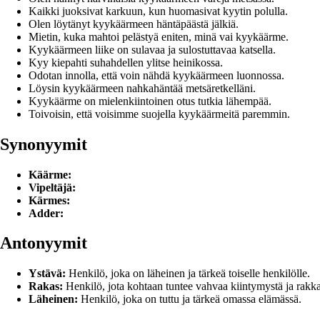
Kaikki juoksivat karkuun, kun huomasivat kyytin polulla.
Olen löytänyt kyykäärmeen häntäpäästä jälkiä.
Mietin, kuka mahtoi pelästyä eniten, minä vai kyykäärme.
Kyykäärmeen liike on sulavaa ja sulostuttavaa katsella.
Kyy kiepahti suhahdellen ylitse heinikossa.
Odotan innolla, että voin nähdä kyykäärmeen luonnossa.
Löysin kyykäärmeen nahkahäntää metsäretkelläni.
Kyykäärme on mielenkiintoinen otus tutkia lähempää.
Toivoisin, että voisimme suojella kyykäärmeitä paremmin.
Synonyymit
Käärme:
Vipeltäjä:
Kärmes:
Adder:
Antonyymit
Ystävä:
Henkilö, joka on läheinen ja tärkeä toiselle henkilölle.
Rakas:
Henkilö, jota kohtaan tuntee vahvaa kiintymystä ja rakka
Läheinen:
Henkilö, joka on tuttu ja tärkeä omassa elämässä.