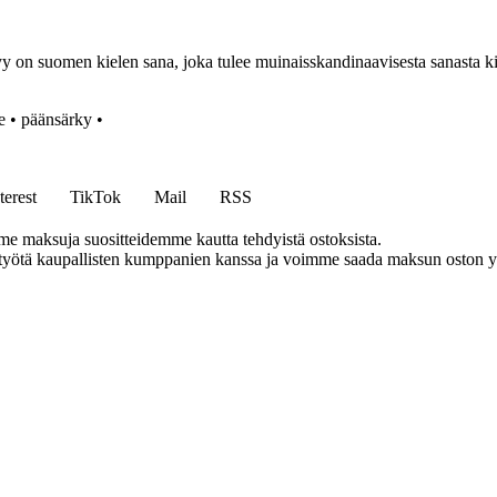
 on suomen kielen sana, joka tulee muinaisskandinaavisesta sanasta ki
e
•
päänsärky
•
terest
TikTok
Mail
RSS
me maksuja suositteidemme kautta tehdyistä ostoksista.
styötä kaupallisten kumppanien kanssa ja voimme saada maksun oston yh