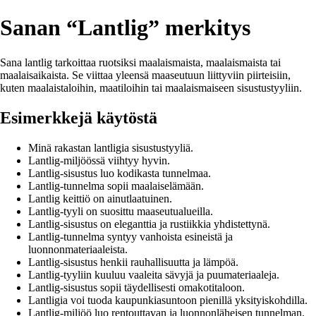
Sanan “Lantlig” merkitys
Sana lantlig tarkoittaa ruotsiksi maalaismaista, maalaismaista tai
maalaisaikaista. Se viittaa yleensä maaseutuun liittyviin piirteisiin,
kuten maalaistaloihin, maatiloihin tai maalaismaiseen sisustustyyliin.
Esimerkkejä käytöstä
Minä rakastan lantligia sisustustyyliä.
Lantlig-miljöössä viihtyy hyvin.
Lantlig-sisustus luo kodikasta tunnelmaa.
Lantlig-tunnelma sopii maalaiselämään.
Lantlig keittiö on ainutlaatuinen.
Lantlig-tyyli on suosittu maaseutualueilla.
Lantlig-sisustus on eleganttia ja rustiikkia yhdistettynä.
Lantlig-tunnelma syntyy vanhoista esineistä ja
luonnonmateriaaleista.
Lantlig-sisustus henkii rauhallisuutta ja lämpöä.
Lantlig-tyyliin kuuluu vaaleita sävyjä ja puumateriaaleja.
Lantlig-sisustus sopii täydellisesti omakotitaloon.
Lantligia voi tuoda kaupunkiasuntoon pienillä yksityiskohdilla.
Lantlig-miljöö luo rentouttavan ja luonnonläheisen tunnelman.