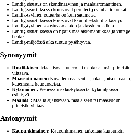
Lantlig-sisustus on skandinaavinen ja maalaisromanttinen.
Lantlig-sisustuksessa korostuvat perinteet ja vanhat tekniikat.
Lantlig-tyylinen puutarha on kuin satumetsä.
Lantlig-sisustuksessa korostuvat kauniit tekstiilit ja käsityöt.
Lantlig-tyylinen sisustus on ajaton ja klassinen valinta.
Lantlig-sisustuksessa on ripaus maalaisromantiikkaa ja vintage-
henkeä.
Lantlig-miljöössä aika tuntuu pysähtyvän.
Synonyymit
Rustiikkinen:
Maalaismaisuuteen tai maalaiselämän piirteisiin
viittaava.
Maaseutumainen:
Kuvailemassa seutua, joka sijaitsee maalla,
kauempana kaupungeista.
Kylämäinen:
Pienessä maalaiskylässä tai kylämiljöössä
esiintyvä.
Maalais-
: Maalla sijaitsevaan, maalaiseen tai maaseudun
piirteisiin viittaava.
Antonyymit
Kaupunkimainen:
Kaupunkimainen tarkoittaa kaupungin