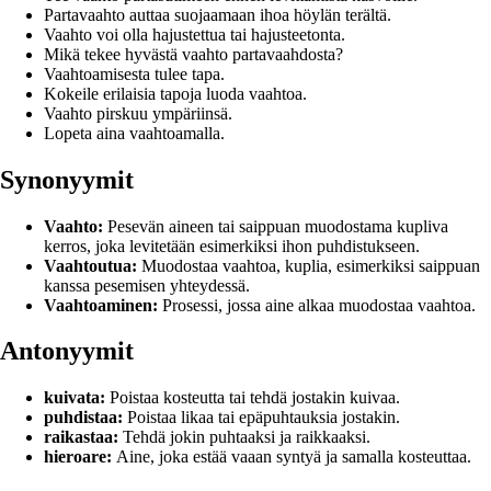
Partavaahto auttaa suojaamaan ihoa höylän terältä.
Vaahto voi olla hajustettua tai hajusteetonta.
Mikä tekee hyvästä vaahto partavaahdosta?
Vaahtoamisesta tulee tapa.
Kokeile erilaisia tapoja luoda vaahtoa.
Vaahto pirskuu ympäriinsä.
Lopeta aina vaahtoamalla.
Synonyymit
Vaahto:
Pesevän aineen tai saippuan muodostama kupliva
kerros, joka levitetään esimerkiksi ihon puhdistukseen.
Vaahtoutua:
Muodostaa vaahtoa, kuplia, esimerkiksi saippuan
kanssa pesemisen yhteydessä.
Vaahtoaminen:
Prosessi, jossa aine alkaa muodostaa vaahtoa.
Antonyymit
kuivata:
Poistaa kosteutta tai tehdä jostakin kuivaa.
puhdistaa:
Poistaa likaa tai epäpuhtauksia jostakin.
raikastaa:
Tehdä jokin puhtaaksi ja raikkaaksi.
hieroare:
Aine, joka estää vaaan syntyä ja samalla kosteuttaa.