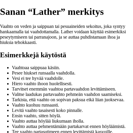
Sanan “Lather” merkitys
Vaahto on veden ja saippuan tai pesuaineiden sekoitus, joka syntyy
hankaamalla tai vaahdottamalla. Lather voidaan käyttää esimerkiksi
peseytymiseen tai parranajoon, ja se auttaa puhdistamaan ihoa ja
hiuksia tehokkaasti.
Esimerkkejä käytöstä
Vaahtoaa saippuaa käsiin.
Pesee hiukset runsaalla vaahdolla.
Vesi ei tee hyvää vaahdolle.
Hiero vaahto ihoon huolellisesti.
Tarvitset enemmän vaahtoa partavaahdon levittämiseen.
Valitse laadukas partavaahto pehmeän vaahdon saamiseksi.
Tarkista, että vaahto on sopivan paksua eikä liian juoksevaa.
Vaahto kuohuu runsaasti.
Levitä vaahto tasaisesti koko pinnalle.
Ensin vaahto, sitten höylä.
Vaahto auttaa höylää liukumaan iholla.
Vaahto auttaa pehmentämään partakarvat ennen höyläämistä.
Tee vaahto partasutimeen ennen levittämistä kasvoille.