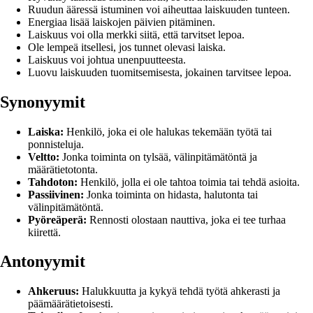
Ruudun ääressä istuminen voi aiheuttaa laiskuuden tunteen.
Energiaa lisää laiskojen päivien pitäminen.
Laiskuus voi olla merkki siitä, että tarvitset lepoa.
Ole lempeä itsellesi, jos tunnet olevasi laiska.
Laiskuus voi johtua unenpuutteesta.
Luovu laiskuuden tuomitsemisesta, jokainen tarvitsee lepoa.
Synonyymit
Laiska:
Henkilö, joka ei ole halukas tekemään työtä tai
ponnisteluja.
Veltto:
Jonka toiminta on tylsää, välinpitämätöntä ja
määrätietotonta.
Tahdoton:
Henkilö, jolla ei ole tahtoa toimia tai tehdä asioita.
Passiivinen:
Jonka toiminta on hidasta, halutonta tai
välinpitämätöntä.
Pyöreäperä:
Rennosti olostaan nauttiva, joka ei tee turhaa
kiirettä.
Antonyymit
Ahkeruus:
Halukkuutta ja kykyä tehdä työtä ahkerasti ja
päämäärätietoisesti.