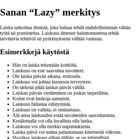
Sanan “Lazy” merkitys
Laiska tarkoittaa ihmistä, joka haluaa tehdä mahdollisimman vähän
työtä tai ponnistelua. Laiskuus ilmenee haluttomuutena tehdä
tarvittavia tehtäviä tai pyrkimyksenä välttää vastuuta.
Esimerkkejä käytöstä
Hän on laiska tekemään kotitöitä.
Laiskuus on este saavuttaa tavoitteet.
Ole laiska päivän aikana, rentoudu.
Laiskuus voi johtaa huonoon terveyteen.
On tärkeää pitää laiskat päivät välillä.
Laiskan päivän viettäminen on joskus tarpeellista.
Koirat ovat laiskoja aamuisin.
Laiskuus hidastaa edistymistä.
Laiskuus on valinta, ei ominaisuus.
Älä anna laiskuuden estää tavoitteiden saavuttamista.
Kesälomalla voi olla luvallista olla laiska.
Laiskuus voi olla merkki uupumuksesta.
Laiska päivä voi auttaa palautumaan kiireisestä viikosta.
Hyväksy laiskuus silloin tällöin, se on inhimillistä.