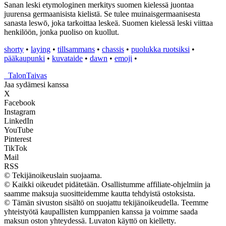
Sanan leski etymologinen merkitys suomen kielessä juontaa
juurensa germaanisista kielistä. Se tulee muinaisgermaanisesta
sanasta leswō, joka tarkoittaa leskeä. Suomen kielessä leski viittaa
henkilöön, jonka puoliso on kuollut.
shorty
•
laying
•
tillsammans
•
chassis
•
puolukka ruotsiksi
•
pääkaupunki
•
kuvataide
•
dawn
•
emoji
•
_
TalonTaivas
Jaa sydämesi kanssa
X
Facebook
Instagram
LinkedIn
YouTube
Pinterest
TikTok
Mail
RSS
© Tekijänoikeuslain suojaama.
© Kaikki oikeudet pidätetään. Osallistumme affiliate-ohjelmiin ja
saamme maksuja suositteidemme kautta tehdyistä ostoksista.
© Tämän sivuston sisältö on suojattu tekijänoikeudella. Teemme
yhteistyötä kaupallisten kumppanien kanssa ja voimme saada
maksun oston yhteydessä. Luvaton käyttö on kielletty.