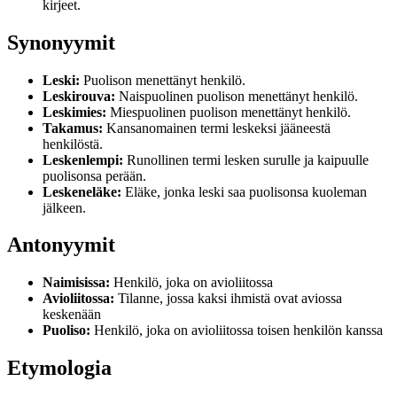
kirjeet.
Synonyymit
Leski:
Puolison menettänyt henkilö.
Leskirouva:
Naispuolinen puolison menettänyt henkilö.
Leskimies:
Miespuolinen puolison menettänyt henkilö.
Takamus:
Kansanomainen termi leskeksi jääneestä
henkilöstä.
Leskenlempi:
Runollinen termi lesken surulle ja kaipuulle
puolisonsa perään.
Leskeneläke:
Eläke, jonka leski saa puolisonsa kuoleman
jälkeen.
Antonyymit
Naimisissa:
Henkilö, joka on avioliitossa
Avioliitossa:
Tilanne, jossa kaksi ihmistä ovat aviossa
keskenään
Puoliso:
Henkilö, joka on avioliitossa toisen henkilön kanssa
Etymologia