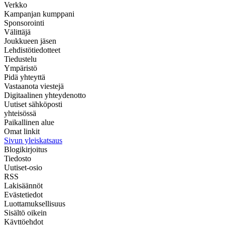
Verkko
Kampanjan kumppani
Sponsorointi
Välittäjä
Joukkueen jäsen
Lehdistötiedotteet
Tiedustelu
Ympäristö
Pidä yhteyttä
Vastaanota viestejä
Digitaalinen yhteydenotto
Uutiset sähköposti
yhteisössä
Paikallinen alue
Omat linkit
Sivun yleiskatsaus
Blogikirjoitus
Tiedosto
Uutiset-osio
RSS
Lakisäännöt
Evästetiedot
Luottamuksellisuus
Sisältö oikein
Käyttöehdot