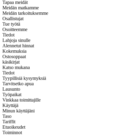
Tapaa meidät
Meidän matkamme
Meidän tarkoituksemme
Osallistujat
Tue työtä
Osoitteemme
Tiedot
Lahjoja sinulle
Alennetut hinnat
Kokemuksia
Ostosoppaat
käsikirjat
Katso mukana
Tiedot
Tyypillisiä kysymyksiä
Tarvitsetko apua
Lausunto
Työpaikat
Vinkkaa toimittajille
Käyttäjä
Minun käyttäjäni
Taso
Tariffit
Etuoikeudet
Toiminnot