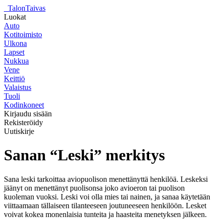
_
TalonTaivas
Luokat
Auto
Kotitoimisto
Ulkona
Lapset
Nukkua
Vene
Keittiö
Valaistus
Tuoli
Kodinkoneet
Kirjaudu sisään
Rekisteröidy
Uutiskirje
Sanan “Leski” merkitys
Sana leski tarkoittaa aviopuolison menettänyttä henkilöä. Leskeksi
jäänyt on menettänyt puolisonsa joko avioeron tai puolison
kuoleman vuoksi. Leski voi olla mies tai nainen, ja sanaa käytetään
viittaamaan tällaiseen tilanteeseen joutuneeseen henkilöön. Lesket
voivat kokea monenlaisia tunteita ja haasteita menetyksen jälkeen.