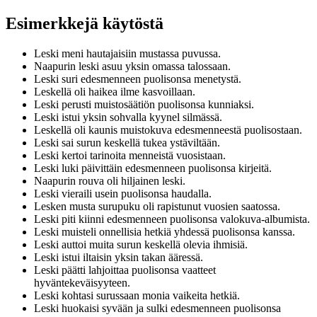
Esimerkkejä käytöstä
Leski meni hautajaisiin mustassa puvussa.
Naapurin leski asuu yksin omassa talossaan.
Leski suri edesmenneen puolisonsa menetystä.
Leskellä oli haikea ilme kasvoillaan.
Leski perusti muistosäätiön puolisonsa kunniaksi.
Leski istui yksin sohvalla kyynel silmässä.
Leskellä oli kaunis muistokuva edesmenneestä puolisostaan.
Leski sai surun keskellä tukea ystäviltään.
Leski kertoi tarinoita menneistä vuosistaan.
Leski luki päivittäin edesmenneen puolisonsa kirjeitä.
Naapurin rouva oli hiljainen leski.
Leski vieraili usein puolisonsa haudalla.
Lesken musta surupuku oli rapistunut vuosien saatossa.
Leski piti kiinni edesmenneen puolisonsa valokuva-albumista.
Leski muisteli onnellisia hetkiä yhdessä puolisonsa kanssa.
Leski auttoi muita surun keskellä olevia ihmisiä.
Leski istui iltaisin yksin takan ääressä.
Leski päätti lahjoittaa puolisonsa vaatteet
hyväntekeväisyyteen.
Leski kohtasi surussaan monia vaikeita hetkiä.
Leski huokaisi syvään ja sulki edesmenneen puolisonsa