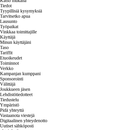
Katso mukana
Tiedot
Tyypillisiä kysymyksiä
Tarvitsetko apua
Lausunto
Työpaikat
Vinkkaa toimittajille
Käyttäjä
Minun käyttäjäni
Taso
Tariffit
Etuoikeudet
Toiminnot
Verkko
Kampanjan kumppani
Sponsorointi
Välittäjä
Joukkueen jäsen
Lehdistötiedotteet
Tiedustelu
Ympäristö
Pidä yhteyttä
Vastaanota viestejä
Digitaalinen yhteydenotto
Uutiset sähköposti