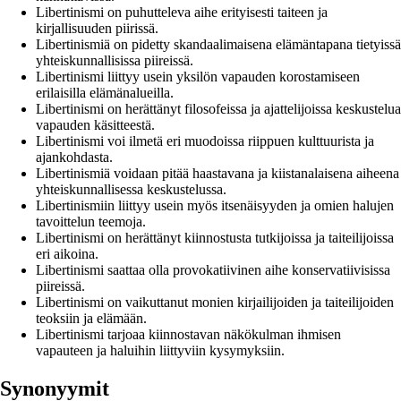
Libertinismi on puhutteleva aihe erityisesti taiteen ja
kirjallisuuden piirissä.
Libertinismiä on pidetty skandaalimaisena elämäntapana tietyissä
yhteiskunnallisissa piireissä.
Libertinismi liittyy usein yksilön vapauden korostamiseen
erilaisilla elämänalueilla.
Libertinismi on herättänyt filosofeissa ja ajattelijoissa keskustelua
vapauden käsitteestä.
Libertinismi voi ilmetä eri muodoissa riippuen kulttuurista ja
ajankohdasta.
Libertinismiä voidaan pitää haastavana ja kiistanalaisena aiheena
yhteiskunnallisessa keskustelussa.
Libertinismiin liittyy usein myös itsenäisyyden ja omien halujen
tavoittelun teemoja.
Libertinismi on herättänyt kiinnostusta tutkijoissa ja taiteilijoissa
eri aikoina.
Libertinismi saattaa olla provokatiivinen aihe konservatiivisissa
piireissä.
Libertinismi on vaikuttanut monien kirjailijoiden ja taiteilijoiden
teoksiin ja elämään.
Libertinismi tarjoaa kiinnostavan näkökulman ihmisen
vapauteen ja haluihin liittyviin kysymyksiin.
Synonyymit