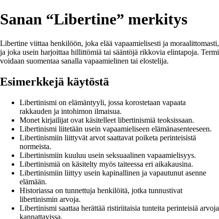
Sanan “Libertine” merkitys
Libertine viittaa henkilöön, joka elää vapaamielisesti ja moraalittomasti,
ja joka usein harjoittaa hillittömiä tai sääntöjä rikkovia elintapoja. Termi
voidaan suomentaa sanalla vapaamielinen tai elostelija.
Esimerkkejä käytöstä
Libertinismi on elämäntyyli, jossa korostetaan vapaata
rakkauden ja intohimon ilmaisua.
Monet kirjailijat ovat käsitelleet libertinismiä teoksissaan.
Libertinismi liitetään usein vapaamieliseen elämänasenteeseen.
Libertinismiin liittyvät arvot saattavat poiketa perinteisistä
normeista.
Libertinismiin kuuluu usein seksuaalinen vapaamielisyys.
Libertinismiä on käsitelty myös taiteessa eri aikakausina.
Libertinismiin liittyy usein kapinallinen ja vapautunut asenne
elämään.
Historiassa on tunnettuja henkilöitä, jotka tunnustivat
libertinismin arvoja.
Libertinismi saattaa herättää ristiriitaisia tunteita perinteisiä arvoja
kannattavissa.