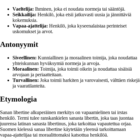
Vaeltelija:
Ihminen, joka ei noudata normeja tai sääntöjä.
Seikkailija:
Henkilö, joka etsii jatkuvasti uusia ja jännittäviä
kokemuksia.
Vapaa-ajattelija:
Henkilö, joka kyseenalaistaa perinteiset
uskomukset ja arvot.
Antonyymit
Siveellinen:
Kunniallinen ja moraalinen toimija, joka noudattaa
yhteiskunnan hyväksymiä normeja ja arvoja.
Moraalinen:
Toimija, joka toimii oikein ja noudattaa sisäisiä
arvojaan ja periaatteitaan.
Turvallinen:
Joka toimii harkiten ja varovaisesti, välttäen riskejä
ja vaaratilanteita.
Etymologia
Sanan libertine alkuperäinen merkitys on vapaamielinen tai irstas
henkilö. Termi tulee ranskankielen sanasta libertin, joka taas juontaa
juurensa latinan sanasta libertinus, joka tarkoittaa vapautettua orjaa.
Suomen kielessä sanaa libertine käytetään yleensä tarkoittamaan
vapaa-ajattelijaa tai moraalittomaksi katsottua henkilöä.