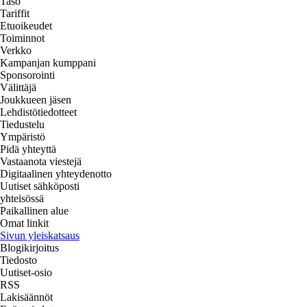
Taso
Tariffit
Etuoikeudet
Toiminnot
Verkko
Kampanjan kumppani
Sponsorointi
Välittäjä
Joukkueen jäsen
Lehdistötiedotteet
Tiedustelu
Ympäristö
Pidä yhteyttä
Vastaanota viestejä
Digitaalinen yhteydenotto
Uutiset sähköposti
yhteisössä
Paikallinen alue
Omat linkit
Sivun yleiskatsaus
Blogikirjoitus
Tiedosto
Uutiset-osio
RSS
Lakisäännöt