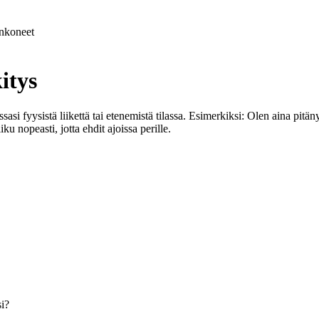
nkoneet
itys
essasi fyysistä liikettä tai etenemistä tilassa. Esimerkiksi: Olen aina pit
ku nopeasti, jotta ehdit ajoissa perille.
si?