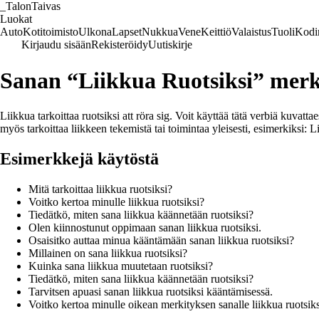
_
TalonTaivas
Luokat
Auto
Kotitoimisto
Ulkona
Lapset
Nukkua
Vene
Keittiö
Valaistus
Tuoli
Kodi
Kirjaudu sisään
Rekisteröidy
Uutiskirje
Sanan “Liikkua Ruotsiksi” merk
Liikkua tarkoittaa ruotsiksi att röra sig. Voit käyttää tätä verbiä kuvatta
myös tarkoittaa liikkeen tekemistä tai toimintaa yleisesti, esimerkiksi: Lii
Esimerkkejä käytöstä
Mitä tarkoittaa liikkua ruotsiksi?
Voitko kertoa minulle liikkua ruotsiksi?
Tiedätkö, miten sana liikkua käännetään ruotsiksi?
Olen kiinnostunut oppimaan sanan liikkua ruotsiksi.
Osaisitko auttaa minua kääntämään sanan liikkua ruotsiksi?
Millainen on sana liikkua ruotsiksi?
Kuinka sana liikkua muutetaan ruotsiksi?
Tiedätkö, miten sana liikkua käännetään ruotsiksi?
Tarvitsen apuasi sanan liikkua ruotsiksi kääntämisessä.
Voitko kertoa minulle oikean merkityksen sanalle liikkua ruotsik