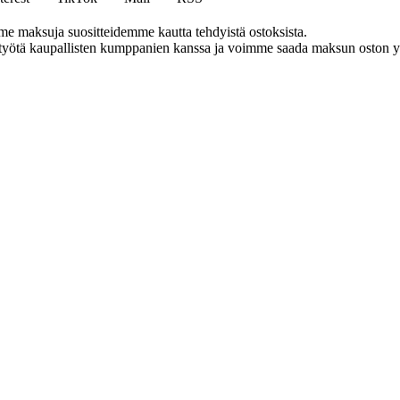
me maksuja suositteidemme kautta tehdyistä ostoksista.
styötä kaupallisten kumppanien kanssa ja voimme saada maksun oston yh