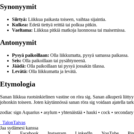
Synonyymit
Siirtyä:
Liikkua paikasta toiseen, vaihtaa sijaintia.
Kulkea:
Edetä tiettyä reittiä tai polkua pitkin.
Vaeltama:
Liikkua pitkiä matkoja luonnossa tai maisemissa.
Antonyymit
Pysyä paikoillaan:
Olla liikkumatta, pysyä samassa paikassa.
Seis:
Olla paikoillaan tai pysähtyneenä.
Jäädä:
Olla paikoillaan tai pysyä jossakin tilassa.
Levätä:
Olla liikkumatta ja levätä.
Etymologia
Sanan liikkua ruotsinkielinen vastine on röra sig. Sanan alkuperä liittyy
johonkin toiseen. Joten käytännössä sanan röra sig voidaan ajatella tarkoit
zodiac sign Aquarius
•
asylum
•
yhtenäistää
•
hauki
•
cock
•
secondary
_
TalonTaivas
Jaa sydämesi kanssa
X
Facebook
Instagram
LinkedIn
YouTube
Pin