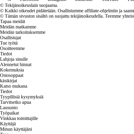
© Tekijänoikeuslain suojaama.
© Kaikki oikeudet pidätetään. Osallistumme affiliate-ohjelmiin ja saam
© Tämän sivuston sisältö on suojattu tekijänoikeudella. Teemme yhtei
Tapaa meidät
Meidän matkamme
Meidän tarkoituksemme
Osallistujat
Tue työtä
Osoitteemme
Tiedot
Lahjoja sinulle
Alennetut hinnat
Kokemuksia
Ostosoppaat
käsikirjat
Katso mukana
Tiedot
Tyypillisiä kysymyksiä
Tarvitsetko apua
Lausunto
Työpaikat
Vinkkaa toimittajille
Käyttäjä
Minun käyttäjäni