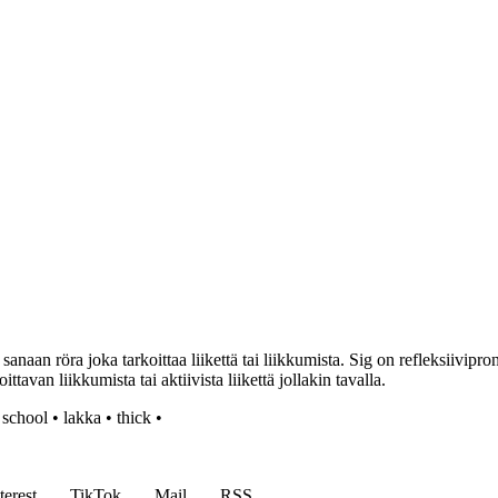
 sanaan röra joka tarkoittaa liikettä tai liikkumista. Sig on refleksiivip
tavan liikkumista tai aktiivista liikettä jollakin tavalla.
 school
•
lakka
•
thick
•
terest
TikTok
Mail
RSS