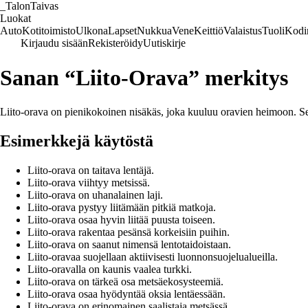
_
TalonTaivas
Luokat
Auto
Kotitoimisto
Ulkona
Lapset
Nukkua
Vene
Keittiö
Valaistus
Tuoli
Kodi
Kirjaudu sisään
Rekisteröidy
Uutiskirje
Sanan “Liito-Orava” merkitys
Liito-orava on pienikokoinen nisäkäs, joka kuuluu oravien heimoon. Se er
Esimerkkejä käytöstä
Liito-orava on taitava lentäjä.
Liito-orava viihtyy metsissä.
Liito-orava on uhanalainen laji.
Liito-orava pystyy liitämään pitkiä matkoja.
Liito-orava osaa hyvin liitää puusta toiseen.
Liito-orava rakentaa pesänsä korkeisiin puihin.
Liito-orava on saanut nimensä lentotaidoistaan.
Liito-oravaa suojellaan aktiivisesti luonnonsuojelualueilla.
Liito-oravalla on kaunis vaalea turkki.
Liito-orava on tärkeä osa metsäekosysteemiä.
Liito-orava osaa hyödyntää oksia lentäessään.
Liito-orava on erinomainen saalistaja metsässä.