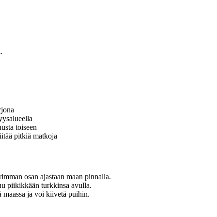
.
rjona
yysalueella
uusta toiseen
iitää pitkiä matkoja
rimman osan ajastaan maan pinnalla.
tuu piikikkään turkkinsa avulla.
maassa ja voi kiivetä puihin.