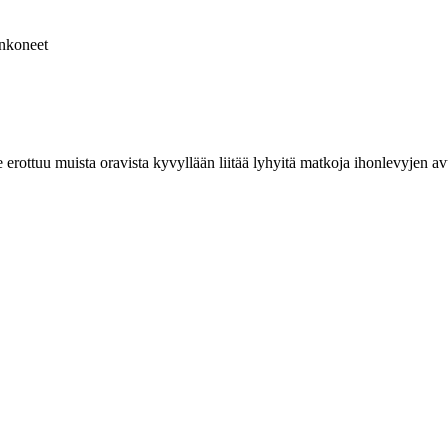
nkoneet
ottuu muista oravista kyvyllään liitää lyhyitä matkoja ihonlevyjen avulla