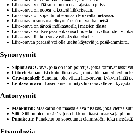
Liito-orava viettää suurimman osan ajastaan puissa.
Liito-orava on nopea ja ketterä liikkeissään.
Liito-orava on sopeutunut elämään korkealla metsässä.
Liito-oravan suosima elinympäristö on vanha metsä.
Liito-orava on tärkeä indikaattorilaji metsien tilasta.
Liito-orava valitsee pesäpaikkansa huolella turvallisuuden vuoksi
Liito-orava liikkuu sulavasti oksalta toiselle.
Liito-oravan pesässä voi olla useita käytäviä ja pesäkammioita.
Synonyymit
Siipiorava:
Orava, jolla on ihon poimuja, jotka toimivat laskuva
Liituri:
Samanlaisia kuin liito-oravat, mutta hieman eri levinneis
Oravanenkeli:
Sanonta, joka viittaa liito-oravan kykyyn liitää p
Lentävä orava:
Toisenlainen nimitys liito-oravalle sen kyvystä l
Antonyymit
Maakarhu:
Maakarhu on maasta elävä nisäkäs, joka viettää suu
Siili:
Siili on pieni nisäkäs, joka liikkuu hitaasti maassa ja piilou
Punakettu:
Punakettu on sopeutunut eläimistöön, joka metsästää 
Etymologia