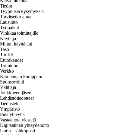
Katso mukana
Tiedot
Tyypillisiä kysymyksiä
Tarvitsetko apua
Lausunto
Työpaikat
Vinkkaa toimittajille
Käyttäjä
Minun käyttäjäni
Taso
Tariffit
Etuoikeudet
Toiminnot
Verkko
Kampanjan kumppani
Sponsorointi
Välittäjä
Joukkueen jäsen
Lehdistötiedotteet
Tiedustelu
Ympäristö
Pidä yhteyttä
Vastaanota viestejä
Digitaalinen yhteydenotto
Uutiset sähköposti