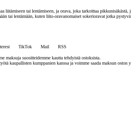
aa liitämiseen tai lentämiseen, ja orava, joka tarkoittaa pikkunisäkästä, 
mään tai lentämään, kuten liito-oravanomaiset sokerioravat jotka pystyvä
terest
TikTok
Mail
RSS
me maksuja suositteidemme kautta tehdyistä ostoksista.
styötä kaupallisten kumppanien kanssa ja voimme saada maksun oston yh