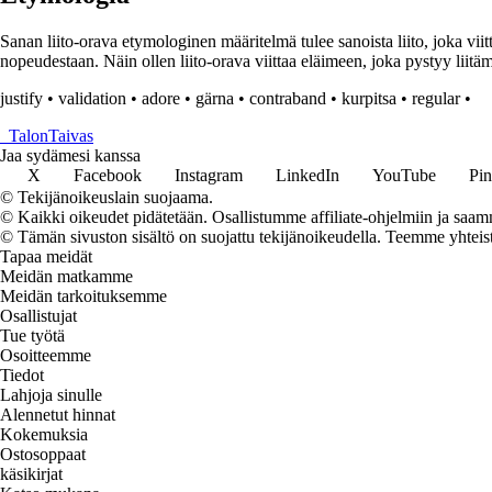
Sanan liito-orava etymologinen määritelmä tulee sanoista liito, joka viitt
nopeudestaan. Näin ollen liito-orava viittaa eläimeen, joka pystyy liitä
justify
•
validation
•
adore
•
gärna
•
contraband
•
kurpitsa
•
regular
•
_
TalonTaivas
Jaa sydämesi kanssa
X
Facebook
Instagram
LinkedIn
YouTube
Pin
© Tekijänoikeuslain suojaama.
© Kaikki oikeudet pidätetään. Osallistumme affiliate-ohjelmiin ja saam
© Tämän sivuston sisältö on suojattu tekijänoikeudella. Teemme yhtei
Tapaa meidät
Meidän matkamme
Meidän tarkoituksemme
Osallistujat
Tue työtä
Osoitteemme
Tiedot
Lahjoja sinulle
Alennetut hinnat
Kokemuksia
Ostosoppaat
käsikirjat