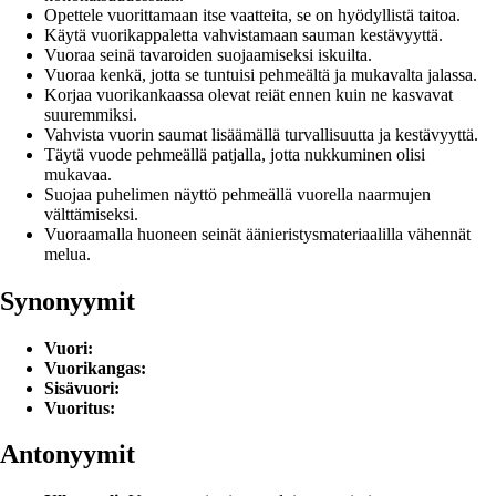
Opettele vuorittamaan itse vaatteita, se on hyödyllistä taitoa.
Käytä vuorikappaletta vahvistamaan sauman kestävyyttä.
Vuoraa seinä tavaroiden suojaamiseksi iskuilta.
Vuoraa kenkä, jotta se tuntuisi pehmeältä ja mukavalta jalassa.
Korjaa vuorikankaassa olevat reiät ennen kuin ne kasvavat
suuremmiksi.
Vahvista vuorin saumat lisäämällä turvallisuutta ja kestävyyttä.
Täytä vuode pehmeällä patjalla, jotta nukkuminen olisi
mukavaa.
Suojaa puhelimen näyttö pehmeällä vuorella naarmujen
välttämiseksi.
Vuoraamalla huoneen seinät äänieristysmateriaalilla vähennät
melua.
Synonyymit
Vuori:
Vuorikangas:
Sisävuori:
Vuoritus:
Antonyymit