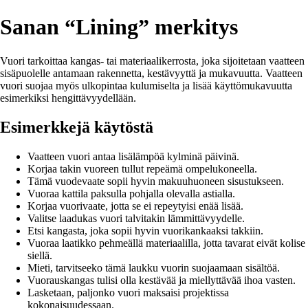
Sanan “Lining” merkitys
Vuori tarkoittaa kangas- tai materiaalikerrosta, joka sijoitetaan vaatteen
sisäpuolelle antamaan rakennetta, kestävyyttä ja mukavuutta. Vaatteen
vuori suojaa myös ulkopintaa kulumiselta ja lisää käyttömukavuutta
esimerkiksi hengittävyydellään.
Esimerkkejä käytöstä
Vaatteen vuori antaa lisälämpöä kylminä päivinä.
Korjaa takin vuoreen tullut repeämä ompelukoneella.
Tämä vuodevaate sopii hyvin makuuhuoneen sisustukseen.
Vuoraa kattila paksulla pohjalla olevalla astialla.
Korjaa vuorivaate, jotta se ei repeytyisi enää lisää.
Valitse laadukas vuori talvitakin lämmittävyydelle.
Etsi kangasta, joka sopii hyvin vuorikankaaksi takkiin.
Vuoraa laatikko pehmeällä materiaalilla, jotta tavarat eivät kolise
siellä.
Mieti, tarvitseeko tämä laukku vuorin suojaamaan sisältöä.
Vuorauskangas tulisi olla kestävää ja miellyttävää ihoa vasten.
Lasketaan, paljonko vuori maksaisi projektissa
kokonaisuudessaan.