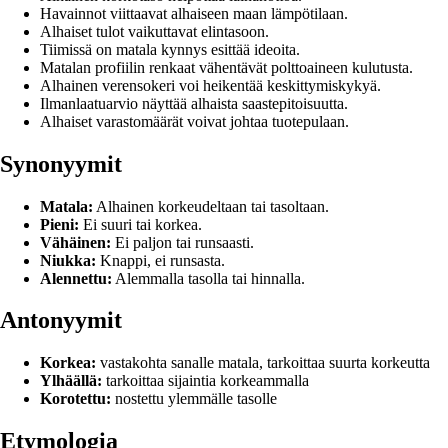
Havainnot viittaavat alhaiseen maan lämpötilaan.
Alhaiset tulot vaikuttavat elintasoon.
Tiimissä on matala kynnys esittää ideoita.
Matalan profiilin renkaat vähentävät polttoaineen kulutusta.
Alhainen verensokeri voi heikentää keskittymiskykyä.
Ilmanlaatuarvio näyttää alhaista saastepitoisuutta.
Alhaiset varastomäärät voivat johtaa tuotepulaan.
Synonyymit
Matala:
Alhainen korkeudeltaan tai tasoltaan.
Pieni:
Ei suuri tai korkea.
Vähäinen:
Ei paljon tai runsaasti.
Niukka:
Knappi, ei runsasta.
Alennettu:
Alemmalla tasolla tai hinnalla.
Antonyymit
Korkea:
vastakohta sanalle matala, tarkoittaa suurta korkeutta
Ylhäällä:
tarkoittaa sijaintia korkeammalla
Korotettu:
nostettu ylemmälle tasolle
Etymologia