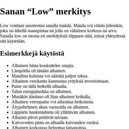
Sanan “Low” merkitys
Low voidaan suomentaa sanalla matala. Matala voi viitata johonkin,
joka on lähellä maanpintaa tai jolla on vähäinen korkeus tai arvo.
Sanalla low on monia eri merkityksiä riippuen siitä, missä yhteydessä
sitä käytetään.
Esimerkkejä käytöstä
Alhainen hinta houkuttelee ostajia.
Lämpötila oli tänään alhainen.
Matalista kuluista voi säästää paljon rahaa.
Alhainen verokanta kannustaa yrityksiä investoimaan.
Paine on tällä hetkellä alhaalla.
Talon energialuokka on alhainen.
Musiikin äänitaso oli liian alhainen keikalla.
Alhainen verenpaine voi aiheuttaa heikotusta.
Älypuhelimen akun varaustila on alhainen.
Läppärin hankintahinta oli yllättävän alhainen.
Alhaiset pilvet peittivät taivaan.
Kaivoveden pinta on alhaalla kuivuuden vuoksi.
Alhainen korkotaso helpottaa lainanottoa.