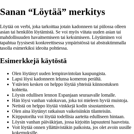
Sanan “Löytää” merkitys
Löytää on verbi, joka tarkoittaa jotain kadonneen tai piilossa olleen
asian tai henkilön löytämistä. Se voi myös viitata uuden asian tai
mahdollisuuden havaitsemiseen tai keksimiseen. Löytäminen voi
tapahtua fyysisesti konkreettisessa ympäristössä tai abstraktimmalla
tasolla esimerkiksi ideoita pohtiessa.
Esimerkkejä käytöstä
Olen löytänyt uuden lempiravintolan kaupungista.
Lapsi löysi kadonneen lelunsa komeron perältä.
Ystävien kesken on helppo löytää yhteisiä kiinnostuksen
kohteita.
Löysin edullisen lennon Espanjaan seuraavalle lomalle.
Hän löysi vanhan valokuvan, joka toi mieleen hyviä muistoja.
Netistä on helppo löytää vinkkejä kodin sisustamiseen.
Olen aina löytänyt ratkaisun vaikeisiinkin tilanteisiin.
Kirpputorilta voi löytää todellisia aarteita edulliseen hintaan.
Löysin vanhan päiväkirjan, jossa kirjoitin lapsuuteni haaveista.
Voit löytää onnen yllättävistäkin paikoista, jos olet avoin uusille
kokemuksille.