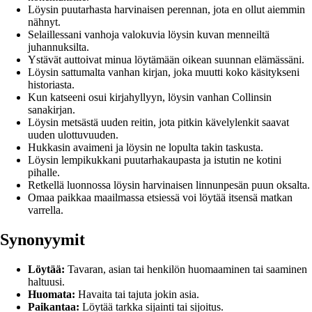
Löysin puutarhasta harvinaisen perennan, jota en ollut aiemmin
nähnyt.
Selaillessani vanhoja valokuvia löysin kuvan menneiltä
juhannuksilta.
Ystävät auttoivat minua löytämään oikean suunnan elämässäni.
Löysin sattumalta vanhan kirjan, joka muutti koko käsitykseni
historiasta.
Kun katseeni osui kirjahyllyyn, löysin vanhan Collinsin
sanakirjan.
Löysin metsästä uuden reitin, jota pitkin kävelylenkit saavat
uuden ulottuvuuden.
Hukkasin avaimeni ja löysin ne lopulta takin taskusta.
Löysin lempikukkani puutarhakaupasta ja istutin ne kotini
pihalle.
Retkellä luonnossa löysin harvinaisen linnunpesän puun oksalta.
Omaa paikkaa maailmassa etsiessä voi löytää itsensä matkan
varrella.
Synonyymit
Löytää:
Tavaran, asian tai henkilön huomaaminen tai saaminen
haltuusi.
Huomata:
Havaita tai tajuta jokin asia.
Paikantaa:
Löytää tarkka sijainti tai sijoitus.