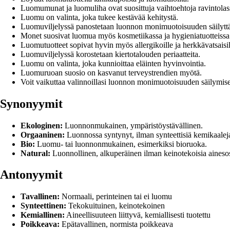
Luomumunat ja luomuliha ovat suosittuja vaihtoehtoja ravintolas
Luomu on valinta, joka tukee kestävää kehitystä.
Luomuviljelyssä panostetaan luonnon monimuotoisuuden säilytt
Monet suosivat luomua myös kosmetiikassa ja hygieniatuotteissa
Luomutuotteet sopivat hyvin myös allergikoille ja herkkävatsaisil
Luomuviljelyssä korostetaan kiertotalouden periaatteita.
Luomu on valinta, joka kunnioittaa eläinten hyvinvointia.
Luomuruoan suosio on kasvanut terveystrendien myötä.
Voit vaikuttaa valinnoillasi luonnon monimuotoisuuden säilymis
Synonyymit
Ekologinen:
Luonnonmukainen, ympäristöystävällinen.
Orgaaninen:
Luonnossa syntynyt, ilman synteettisiä kemikaaleja 
Bio:
Luomu- tai luonnonmukainen, esimerkiksi bioruoka.
Natural:
Luonnollinen, alkuperäinen ilman keinotekoisia ainesos
Antonyymit
Tavallinen:
Normaali, perinteinen tai ei luomu
Synteettinen:
Tekokuituinen, keinotekoinen
Kemiallinen:
Aineellisuuteen liittyvä, kemiallisesti tuotettu
Poikkeava:
Epätavallinen, normista poikkeava