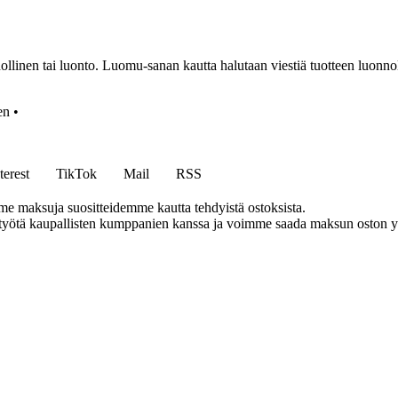
linen tai luonto. Luomu-sanan kautta halutaan viestiä tuotteen luonnol
en
•
terest
TikTok
Mail
RSS
me maksuja suositteidemme kautta tehdyistä ostoksista.
styötä kaupallisten kumppanien kanssa ja voimme saada maksun oston yh