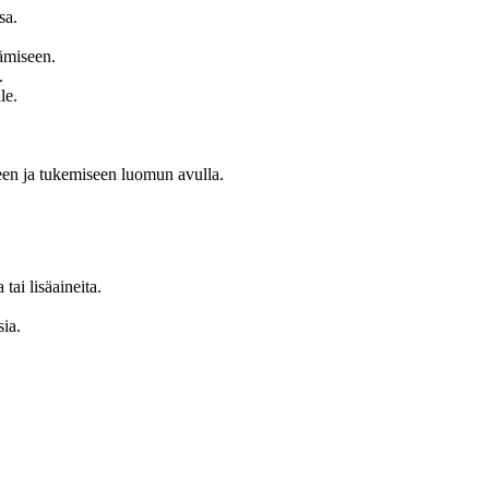
sa.
ämiseen.
.
le.
een ja tukemiseen luomun avulla.
tai lisäaineita.
ia.