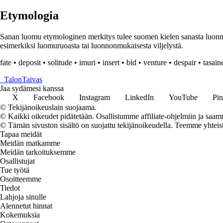
Etymologia
Sanan luomu etymologinen merkitys tulee suomen kielen sanasta luonnol
esimerkiksi luomuruoasta tai luonnonmukaisesta viljelystä.
fate
•
deposit
•
solitude
•
imuri
•
insert
•
bid
•
venture
•
despair
•
tasain
_
TalonTaivas
Jaa sydämesi kanssa
X
Facebook
Instagram
LinkedIn
YouTube
Pin
© Tekijänoikeuslain suojaama.
© Kaikki oikeudet pidätetään. Osallistumme affiliate-ohjelmiin ja saam
© Tämän sivuston sisältö on suojattu tekijänoikeudella. Teemme yhtei
Tapaa meidät
Meidän matkamme
Meidän tarkoituksemme
Osallistujat
Tue työtä
Osoitteemme
Tiedot
Lahjoja sinulle
Alennetut hinnat
Kokemuksia