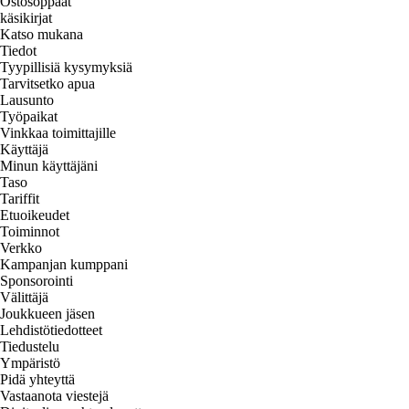
Ostosoppaat
käsikirjat
Katso mukana
Tiedot
Tyypillisiä kysymyksiä
Tarvitsetko apua
Lausunto
Työpaikat
Vinkkaa toimittajille
Käyttäjä
Minun käyttäjäni
Taso
Tariffit
Etuoikeudet
Toiminnot
Verkko
Kampanjan kumppani
Sponsorointi
Välittäjä
Joukkueen jäsen
Lehdistötiedotteet
Tiedustelu
Ympäristö
Pidä yhteyttä
Vastaanota viestejä