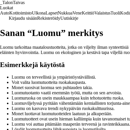
_
TalonTaivas
Luokat
Auto
Kotitoimisto
Ulkona
Lapset
Nukkua
Vene
Keittiö
Valaistus
Tuoli
Kodi
Kirjaudu sisään
Rekisteröidy
Uutiskirje
Sanan “Luomu” merkitys
Luomu tarkoittaa maataloustuotteita, jotka on viljelty ilman synteettisi
eläinten hyvinvointia. Luomu on ekologinen ja kestävä tapa viljellä ruo
Esimerkkejä käytöstä
Luomu on terveellistä ja ympäristöystävällistä.
Voit valita luomutuotteita ruokakaupasta.
Monet suosivat luomua sen puhtauden takia.
Luomutuotanto vaatii enemmän työtä, mutta on sen arvoista.
Luomuruoka on usein maukkaampaa kuin tehotuotettu ruoka.
Luomuviljelyssä pyritään vähentämään kemiallisten torjunta-aine
Luomu on kasvava trendi nykypäivän ruokakulttuurissa.
Monet luottavat luomutuotteiden laatuun ja alkuperään.
Luomutuotteet ovat usein hieman kalliimpia kuin tavanomaiset tu
Luomu voi auttaa pitämään maaperän terveenä ja ravinteikkaana
Löydät luomutuotteita lähikaupoista ja luomutiloilta.