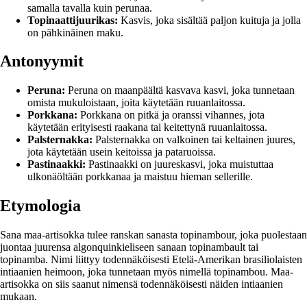
samalla tavalla kuin perunaa.
Topinaattijuurikas:
Kasvis, joka sisältää paljon kuituja ja jolla
on pähkinäinen maku.
Antonyymit
Peruna:
Peruna on maanpäältä kasvava kasvi, joka tunnetaan
omista mukuloistaan, joita käytetään ruuanlaitossa.
Porkkana:
Porkkana on pitkä ja oranssi vihannes, jota
käytetään erityisesti raakana tai keitettynä ruuanlaitossa.
Palsternakka:
Palsternakka on valkoinen tai keltainen juures,
jota käytetään usein keitoissa ja pataruoissa.
Pastinaakki:
Pastinaakki on juureskasvi, joka muistuttaa
ulkonäöltään porkkanaa ja maistuu hieman sellerille.
Etymologia
Sana maa-artisokka tulee ranskan sanasta topinambour, joka puolestaan
juontaa juurensa algonquinkieliseen sanaan topinambault tai
topinamba. Nimi liittyy todennäköisesti Etelä-Amerikan brasiliolaisten
intiaanien heimoon, joka tunnetaan myös nimellä topinambou. Maa-
artisokka on siis saanut nimensä todennäköisesti näiden intiaanien
mukaan.