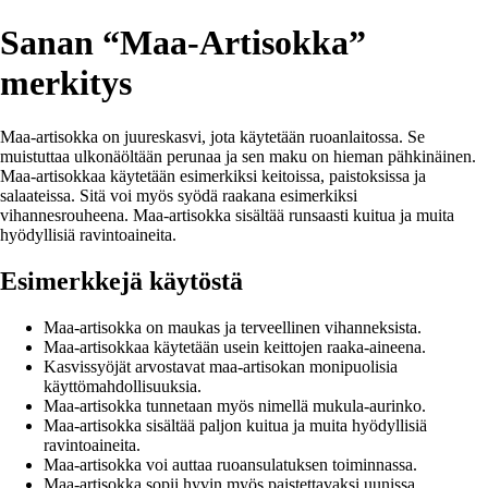
Sanan “Maa-Artisokka”
merkitys
Maa-artisokka on juureskasvi, jota käytetään ruoanlaitossa. Se
muistuttaa ulkonäöltään perunaa ja sen maku on hieman pähkinäinen.
Maa-artisokkaa käytetään esimerkiksi keitoissa, paistoksissa ja
salaateissa. Sitä voi myös syödä raakana esimerkiksi
vihannesrouheena. Maa-artisokka sisältää runsaasti kuitua ja muita
hyödyllisiä ravintoaineita.
Esimerkkejä käytöstä
Maa-artisokka on maukas ja terveellinen vihanneksista.
Maa-artisokkaa käytetään usein keittojen raaka-aineena.
Kasvissyöjät arvostavat maa-artisokan monipuolisia
käyttömahdollisuuksia.
Maa-artisokka tunnetaan myös nimellä mukula-aurinko.
Maa-artisokka sisältää paljon kuitua ja muita hyödyllisiä
ravintoaineita.
Maa-artisokka voi auttaa ruoansulatuksen toiminnassa.
Maa-artisokka sopii hyvin myös paistettavaksi uunissa.