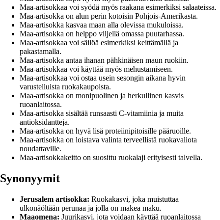
Maa-artisokkaa voi syödä myös raakana esimerkiksi salaateissa.
Maa-artisokka on alun perin kotoisin Pohjois-Amerikasta.
Maa-artisokka kasvaa maan alla olevissa mukuloissa.
Maa-artisokka on helppo viljellä omassa puutarhassa.
Maa-artisokkaa voi säilöä esimerkiksi keittämällä ja
pakastamalla.
Maa-artisokka antaa ihanan pähkinäisen maun ruokiin.
Maa-artisokkaa voi käyttää myös mehustamiseen.
Maa-artisokkaa voi ostaa usein sesongin aikana hyvin
varustelluista ruokakaupoista.
Maa-artisokka on monipuolinen ja herkullinen kasvis
ruoanlaitossa.
Maa-artisokka sisältää runsaasti C-vitamiinia ja muita
antioksidantteja.
Maa-artisokka on hyvä lisä proteiinipitoisille pääruoille.
Maa-artisokka on loistava valinta terveellistä ruokavaliota
noudattaville.
Maa-artisokkakeitto on suosittu ruokalaji erityisesti talvella.
Synonyymit
Jerusalem artisokka:
Ruokakasvi, joka muistuttaa
ulkonäöltään perunaa ja jolla on makea maku.
Maaomena:
Juurikasvi, jota voidaan käyttää ruoanlaitossa