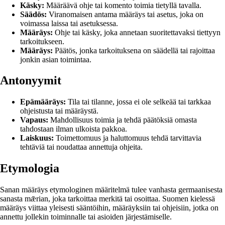
Käsky:
Määräävä ohje tai komento toimia tietyllä tavalla.
Säädös:
Viranomaisen antama määräys tai asetus, joka on
voimassa laissa tai asetuksessa.
Määräys:
Ohje tai käsky, joka annetaan suoritettavaksi tiettyyn
tarkoitukseen.
Määräys:
Päätös, jonka tarkoituksena on säädellä tai rajoittaa
jonkin asian toimintaa.
Antonyymit
Epämääräys:
Tila tai tilanne, jossa ei ole selkeää tai tarkkaa
ohjeistusta tai määräystä.
Vapaus:
Mahdollisuus toimia ja tehdä päätöksiä omasta
tahdostaan ilman ulkoista pakkoa.
Laiskuus:
Toimettomuus ja haluttomuus tehdä tarvittavia
tehtäviä tai noudattaa annettuja ohjeita.
Etymologia
Sanan määräys etymologinen määritelmä tulee vanhasta germaanisesta
sanasta mǣrian, joka tarkoittaa merkitä tai osoittaa. Suomen kielessä
määräys viittaa yleisesti sääntöihin, määräyksiin tai ohjeisiin, jotka on
annettu jollekin toiminnalle tai asioiden järjestämiselle.