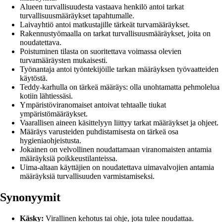
Alueen turvallisuudesta vastaava henkilö antoi tarkat
turvallisuusmääräykset tapahtumalle.
Laivayhtiö antoi matkustajille tärkeät turvamääräykset.
Rakennustyömaalla on tarkat turvallisuusmääräykset, joita on
noudatettava.
Poistuminen tilasta on suoritettava voimassa olevien
turvamääräysten mukaisesti.
Työnantaja antoi työntekijöille tarkan määräyksen työvaatteiden
käytöstä.
Teddy-karhulla on tärkeä määräys: olla unohtamatta pehmolelua
kotiin lähtiessäsi.
Ympäristöviranomaiset antoivat tehtaalle tiukat
ympäristömääräykset.
Vaarallisen aineen käsittelyyn liittyy tarkat määräykset ja ohjeet.
Määräys varusteiden puhdistamisesta on tärkeä osa
hygieniaohjeistusta.
Jokainen on velvollinen noudattamaan viranomaisten antamia
määräyksiä poikkeustilanteissa.
Uima-altaan käyttäjien on noudatettava uimavalvojien antamia
määräyksiä turvallisuuden varmistamiseksi.
Synonyymit
Käsky:
Virallinen kehotus tai ohje, jota tulee noudattaa.