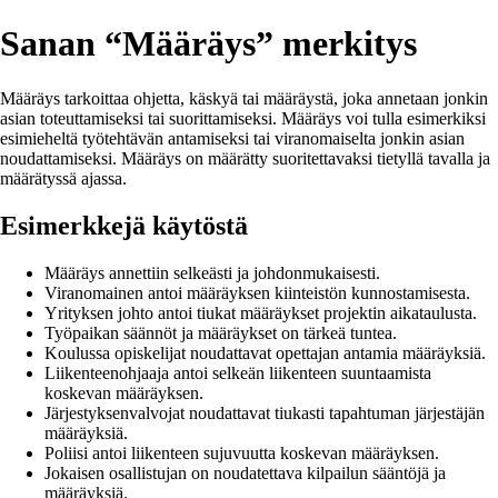
Sanan “Määräys” merkitys
Määräys tarkoittaa ohjetta, käskyä tai määräystä, joka annetaan jonkin
asian toteuttamiseksi tai suorittamiseksi. Määräys voi tulla esimerkiksi
esimieheltä työtehtävän antamiseksi tai viranomaiselta jonkin asian
noudattamiseksi. Määräys on määrätty suoritettavaksi tietyllä tavalla ja
määrätyssä ajassa.
Esimerkkejä käytöstä
Määräys annettiin selkeästi ja johdonmukaisesti.
Viranomainen antoi määräyksen kiinteistön kunnostamisesta.
Yrityksen johto antoi tiukat määräykset projektin aikataulusta.
Työpaikan säännöt ja määräykset on tärkeä tuntea.
Koulussa opiskelijat noudattavat opettajan antamia määräyksiä.
Liikenteenohjaaja antoi selkeän liikenteen suuntaamista
koskevan määräyksen.
Järjestyksenvalvojat noudattavat tiukasti tapahtuman järjestäjän
määräyksiä.
Poliisi antoi liikenteen sujuvuutta koskevan määräyksen.
Jokaisen osallistujan on noudatettava kilpailun sääntöjä ja
määräyksiä.