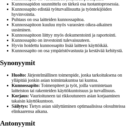
Kunnossapidon suunnittelu on tärkeä osa tuotantoprosessia.
Kunnossapito edistää työturvallisuutta ja työntekijöiden
hyvinvointia.
Puhtaus on osa laitteiden kunnossapitoa.
Kunnossapitoon kuuluu myös varaosien oikea-aikainen
uusiminen.
Kunnossapitoon liittyy myös dokumentointi ja raportointi.
Kunnossapito on investointi tulevaisuuteen.
Hyvin hoidettu kunnossapito lisää laitteen käyttöikää.
Kunnossapito on osa ympäristövastuuta ja kestävää kehitystä.
Synonyymit
Huolto:
Järjestelmällinen toimenpide, jonka tarkoituksena on
ylläpitää jonkin asian toimintakuntoa tai kuntoa.
Kunnossapito:
Toimenpiteet ja työt, joilla varmistetaan
laitteiston tai rakenteiden käyttökuntoisuus ja turvallisuus.
Korjaus:
Vaurioituneen tai rikkoutuneen asian korjaaminen
takaisin käyttökuntoon.
Säilytys:
Tietyn asian säilyttäminen optimaalisissa olosuhteissa
elinkaarensa aikana.
Antonyymit