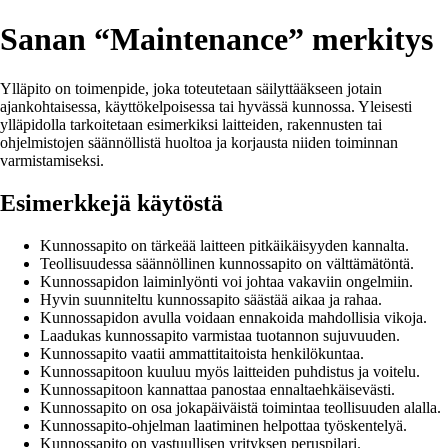
Sanan “Maintenance” merkitys
Ylläpito on toimenpide, joka toteutetaan säilyttääkseen jotain
ajankohtaisessa, käyttökelpoisessa tai hyvässä kunnossa. Yleisesti
ylläpidolla tarkoitetaan esimerkiksi laitteiden, rakennusten tai
ohjelmistojen säännöllistä huoltoa ja korjausta niiden toiminnan
varmistamiseksi.
Esimerkkejä käytöstä
Kunnossapito on tärkeää laitteen pitkäikäisyyden kannalta.
Teollisuudessa säännöllinen kunnossapito on välttämätöntä.
Kunnossapidon laiminlyönti voi johtaa vakaviin ongelmiin.
Hyvin suunniteltu kunnossapito säästää aikaa ja rahaa.
Kunnossapidon avulla voidaan ennakoida mahdollisia vikoja.
Laadukas kunnossapito varmistaa tuotannon sujuvuuden.
Kunnossapito vaatii ammattitaitoista henkilökuntaa.
Kunnossapitoon kuuluu myös laitteiden puhdistus ja voitelu.
Kunnossapitoon kannattaa panostaa ennaltaehkäisevästi.
Kunnossapito on osa jokapäiväistä toimintaa teollisuuden alalla.
Kunnossapito-ohjelman laatiminen helpottaa työskentelyä.
Kunnossapito on vastuullisen yrityksen peruspilari.