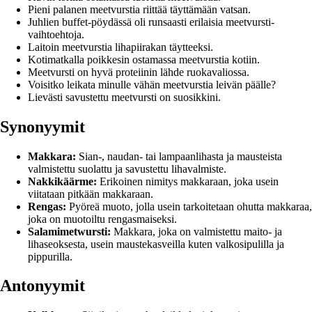
Pieni palanen meetvurstia riittää täyttämään vatsan.
Juhlien buffet-pöydässä oli runsaasti erilaisia meetvursti-
vaihtoehtoja.
Laitoin meetvurstia lihapiirakan täytteeksi.
Kotimatkalla poikkesin ostamassa meetvurstia kotiin.
Meetvursti on hyvä proteiinin lähde ruokavaliossa.
Voisitko leikata minulle vähän meetvurstia leivän päälle?
Lievästi savustettu meetvursti on suosikkini.
Synonyymit
Makkara:
Sian-, naudan- tai lampaanlihasta ja mausteista
valmistettu suolattu ja savustettu lihavalmiste.
Nakkikäärme:
Erikoinen nimitys makkaraan, joka usein
viitataan pitkään makkaraan.
Rengas:
Pyöreä muoto, jolla usein tarkoitetaan ohutta makkaraa,
joka on muotoiltu rengasmaiseksi.
Salamimetwursti:
Makkara, joka on valmistettu maito- ja
lihaseoksesta, usein maustekasveilla kuten valkosipulilla ja
pippurilla.
Antonyymit