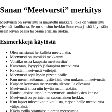
Sanan “Meetvursti” merkitys
Meetvursti on savustettu ja maustettu makkara, joka on valmistettu
yleensä sianlihasta. Se on suosittu herkku Suomessa ja sitä käytetään
usein leivän päällä tai osana erilaisia ruokia.
Esimerkkejä käytöstä
Olen maistanut herkullista meetvurstia.
Meetvursti on suosikki makkarani.
Voisitko ostaa kaupasta meetvurstia?
Katsotaan, löytyykö jääkaapista meetvurstia.
Rakastan meetvursti-voileipiä.
Meetvursti sopii hyvin pizzan päälle.
Kun menen auttamaan ystävääni, vien mukanani meetvurstia.
Kaipaan kotimaan meetvurstia ulkomailla ollessani.
Meetvursti antaa niin hyvän maun ruokiin.
Illanistujaisissa tarjoilin meetvurstia suolakeksien kanssa.
Meetvursti on perinteinen suomalainen herkku.
Kun lapset tulevat kotiin koulusta, tarjoan heille meetvurstia
välipalaksi.
Kävin torilla ostamassa tuoretta meetvurstia.