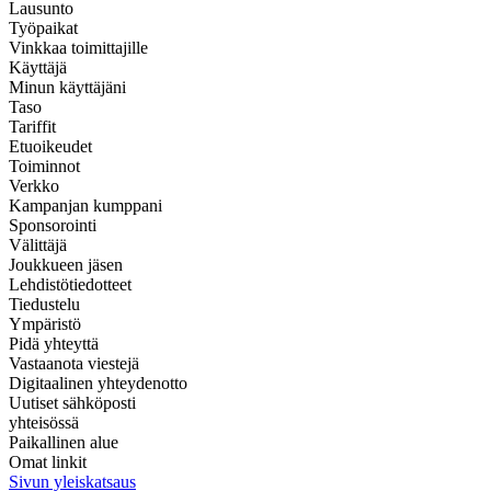
Lausunto
Työpaikat
Vinkkaa toimittajille
Käyttäjä
Minun käyttäjäni
Taso
Tariffit
Etuoikeudet
Toiminnot
Verkko
Kampanjan kumppani
Sponsorointi
Välittäjä
Joukkueen jäsen
Lehdistötiedotteet
Tiedustelu
Ympäristö
Pidä yhteyttä
Vastaanota viestejä
Digitaalinen yhteydenotto
Uutiset sähköposti
yhteisössä
Paikallinen alue
Omat linkit
Sivun yleiskatsaus