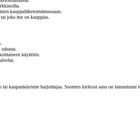
iiketoiminnassa.
rkkinoilla.
 hänen kauppaliiketoiminnassaan.
ai joka itse on kauppias.
.
 rahasta.
ökohtaiseen käyttöön.
alvelut.
n tai kaupankäynnin harjoittajaa. Suomen kielessä sana on lainautunut r