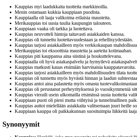
Kauppias myi laadukkaita tuotteita markkinoilla.
Menin ostamaan kukkia kauppiaan puodista.
Kauppiaalla oli laaja valikoima erilaisia mausteita.
Merikauppias toi uusia tuulia kaupungin talouteen.
Kauppiaan vaaka oli tarkka ja luotettava.
Kauppias neuvotteli hintoja taitavasti asiakkaiden kanssa.
Kauppias oli tunnettu luotettavuudestaan ja rehellisyydestään.
Kauppias tarjosi asiakkailleen myös verkkokaupan mahdollisu
Merikauppias toi eksoottisia mausteita ja aarteita kotimaahan.
Kauppias piti kauppansa aina siistinä ja houkuttelevana.
Kauppiaalla oli hyvä asiakaspalvelu ja hymyilevä asiakaspalve
Kauppias matkusti kauas etsimään harvinaisia kauppatavaroita.
Kauppias tarjosi asiakkailleen myös mahdollisuuden tilata tuott
Kauppias oli tunnettu myös hyvästä hinnan ja laadun suhteesta
Kauppias antoi aina palautetta myös omasta tuotevalikoimastaa
Kauppias oli perustanut perheyrityksensä jo vuosikymmeniä sit
Kauppias vieraili usein ulkomailla etsimässä uusia tuotteita val
Kauppiaan puoti oli pieni mutta viihtyisä ja tunnelmallinen paikk
Kauppias auttoi mielellään asiakkaita valitsemaan juuri heille so
Kauppiaan kauppa oli paikkakunnan suosituimpia liikkeitä laaj
Synonyymit