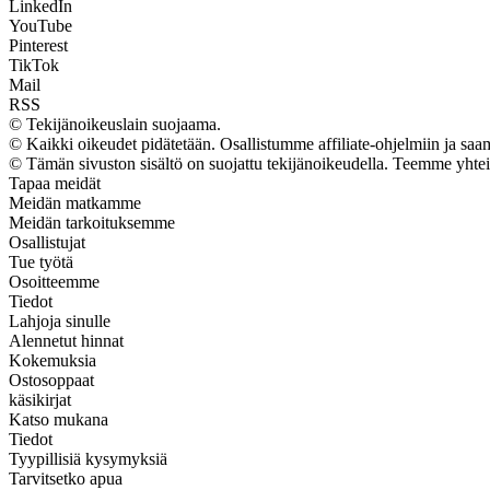
LinkedIn
YouTube
Pinterest
TikTok
Mail
RSS
© Tekijänoikeuslain suojaama.
© Kaikki oikeudet pidätetään. Osallistumme affiliate-ohjelmiin ja sa
© Tämän sivuston sisältö on suojattu tekijänoikeudella. Teemme yhte
Tapaa meidät
Meidän matkamme
Meidän tarkoituksemme
Osallistujat
Tue työtä
Osoitteemme
Tiedot
Lahjoja sinulle
Alennetut hinnat
Kokemuksia
Ostosoppaat
käsikirjat
Katso mukana
Tiedot
Tyypillisiä kysymyksiä
Tarvitsetko apua