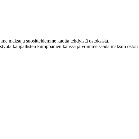
amme maksuja suositteidemme kautta tehdyistä ostoksista.
istyötä kaupallisten kumppanien kanssa ja voimme saada maksun oston y