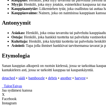
Kauppias:
Henkilö, joka myy tavaroita tai palveluita yleensä l
Myyjä:
Henkilö, joka myy jotakin, esimerkiksi kaupassa tai ma
Kauppiaantytär:
Liikemiehen tytär, joka osallistuu tai auttaa
Kauppiasvaimo:
Nainen, joka on naimisissa kauppiaan kanssa t
Antonyymit
Asiakas:
Henkilö, joka ostaa tavaroita tai palveluita kauppiaalta
Ostaja:
Henkilö, joka hankkii tuotteita tai palveluita vastineeksi
Kuluttaja:
Henkilö, joka käyttää tuotteita tai palveluita henkil
Asiointi:
Tapa jolla ihmiset hankkivat tarvitsemansa tavarat ja p
Etymologia
Sanan kauppias alkuperä on ruotsin kielessä, jossa se tarkoittaa kaupa
kantakieleen asti, jossa se tarkoitti kauppaa tai kaupankäyntiä.
detached
•
sääli
•
bamboozle
•
debris
•
another
•
harvest
•
_
TalonTaivas
Jaa sydämesi kanssa
X
Facebook
Instagram