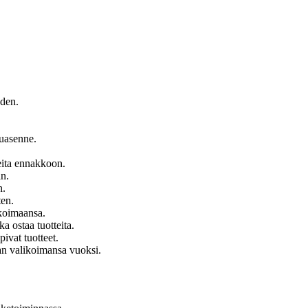
uden.
luasenne.
eita ennakkoon.
an.
n.
ten.
ikoimaansa.
a ostaa tuotteita.
pivat tuotteet.
an valikoimansa vuoksi.