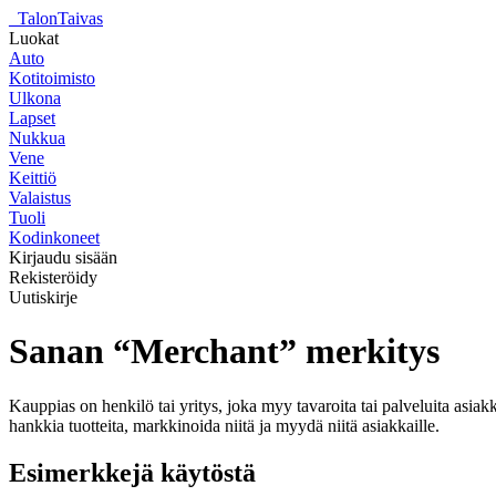
_
TalonTaivas
Luokat
Auto
Kotitoimisto
Ulkona
Lapset
Nukkua
Vene
Keittiö
Valaistus
Tuoli
Kodinkoneet
Kirjaudu sisään
Rekisteröidy
Uutiskirje
Sanan “Merchant” merkitys
Kauppias on henkilö tai yritys, joka myy tavaroita tai palveluita asia
hankkia tuotteita, markkinoida niitä ja myydä niitä asiakkaille.
Esimerkkejä käytöstä