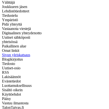
Välittäjä
Joukkueen jäsen
Lehdistötiedotteet
Tiedustelu
Ympäristö
Pidä yhteyttä
Vastaanota viestejä
Digitaalinen yhteydenotto
Uutiset sähköposti
yhteisössä
Paikallinen alue
Omat linkit
Sivun yleiskatsaus
Blogikirjoitus
Tiedosto
Uutiset-osio
RSS
Lakisäännöt
Evästetiedot
Luottamuksellisuus
Sisältö oikein
Käyttöehdot
Pääsy
Vastuu ilmastosta
TalonTaivas.fi