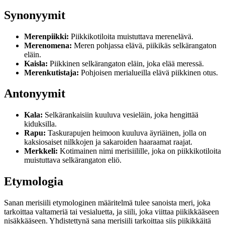
Synonyymit
Merenpiikki:
Piikkikotiloita muistuttava merenelävä.
Merenomena:
Meren pohjassa elävä, piikikäs selkärangaton
eläin.
Kaisla:
Piikkinen selkärangaton eläin, joka elää meressä.
Merenkutistaja:
Pohjoisen merialueilla elävä piikkinen otus.
Antonyymit
Kala:
Selkärankaisiin kuuluva vesieläin, joka hengittää
kiduksilla.
Rapu:
Taskurapujen heimoon kuuluva äyriäinen, jolla on
kaksiosaiset nilkkojen ja sakaroiden haaraamat raajat.
Merkkeli:
Kotimainen nimi merisiilille, joka on piikkikotiloita
muistuttava selkärangaton eliö.
Etymologia
Sanan merisiili etymologinen määritelmä tulee sanoista meri, joka
tarkoittaa valtameriä tai vesialuetta, ja siili, joka viittaa piikikkääseen
nisäkkääseen. Yhdistettynä sana merisiili tarkoittaa siis piikikkäitä