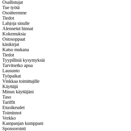
Osallistujat
Tue työtä
Osoitteemme
Tiedot
Lahjoja sinulle
Alennetut hinnat
Kokemuksia
Ostosoppaat
käsikirjat
Katso mukana
Tiedot
Tyypillisiä kysymyksiä
Tarvitsetko apua
Lausunto
Työpaikat
Vinkkaa toimittajille
Käyttäjä
Minun käyttäjäni
Taso
Tariffit
Etuoikeudet
Toiminnot
Verkko
Kampanjan kumppani
Sponsorointi