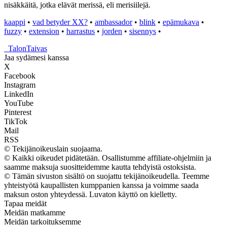
nisäkkäitä, jotka elävät merissä, eli merisiilejä.
kaappi
•
vad betyder XX?
•
ambassador
•
blink
•
epämukava
•
fuzzy
•
extension
•
harrastus
•
jorden
•
sisennys
•
_
TalonTaivas
Jaa sydämesi kanssa
X
Facebook
Instagram
LinkedIn
YouTube
Pinterest
TikTok
Mail
RSS
© Tekijänoikeuslain suojaama.
© Kaikki oikeudet pidätetään. Osallistumme affiliate-ohjelmiin ja
saamme maksuja suositteidemme kautta tehdyistä ostoksista.
© Tämän sivuston sisältö on suojattu tekijänoikeudella. Teemme
yhteistyötä kaupallisten kumppanien kanssa ja voimme saada
maksun oston yhteydessä. Luvaton käyttö on kielletty.
Tapaa meidät
Meidän matkamme
Meidän tarkoituksemme