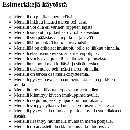
Esimerkkejä käytöstä
Merisiili on piikikäs merenelävä.
Merisiili liikkuu hitaasti meren pohjassa.
Merisiili voi olla eri värinen riippuen lajista.
Merisiili suojautuu piikeillään vihollisia vastaan.
Merisiili syö pääasiassa simpukoita ja levää.
Merisiilillä on herkkä haju- ja makuaisti.
Merisiilillä on erikoiset imukupit, joilla se liikkuu pinnalla.
Merisiili elää usein kivikkoisilla merenpohjilla.
Merisiili voi kasvaa jopa 30 senttimetrin pituiseksi.
Merisiilin suomut ovat kiiltävät ja sileät koskettaa.
Merisiili uiskentelee pehmeästi meren pinnalla.
Merisiili on tärkeä osa meriekosysteemiä.
Merisiili pystyy havaitsemaan pieniä saalistajia piikkien
avulla.
Merisiilit voivat liikkua nopeasti tarpeen tullen.
Merisiili kiinnittyy kiveen imukuppinsa avulla.
Merisiili reagoi nopeasti ympäristön muutoksiin.
Merisiili voi pysäyttää sydämensä lyömisen tarvittaessa.
Merisiili pystyy sulkeutumaan piikkien avulla suojellakseen
itseään.
Merisiili lisääntyy munimalla muniaan meren pohjalle.
Merisiili on arvostettu herkku monissa kulttuureissa.