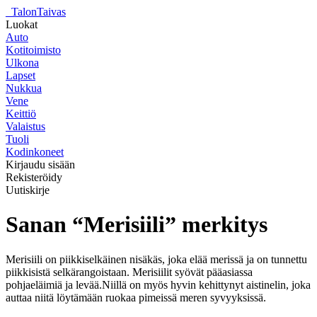
_
TalonTaivas
Luokat
Auto
Kotitoimisto
Ulkona
Lapset
Nukkua
Vene
Keittiö
Valaistus
Tuoli
Kodinkoneet
Kirjaudu sisään
Rekisteröidy
Uutiskirje
Sanan “Merisiili” merkitys
Merisiili on piikkiselkäinen nisäkäs, joka elää merissä ja on tunnettu
piikkisistä selkärangoistaan. Merisiilit syövät pääasiassa
pohjaeläimiä ja levää.Niillä on myös hyvin kehittynyt aistinelin, joka
auttaa niitä löytämään ruokaa pimeissä meren syvyyksissä.