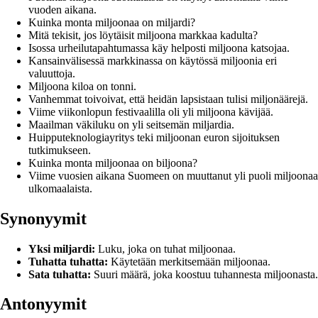
vuoden aikana.
Kuinka monta miljoonaa on miljardi?
Mitä tekisit, jos löytäisit miljoona markkaa kadulta?
Isossa urheilutapahtumassa käy helposti miljoona katsojaa.
Kansainvälisessä markkinassa on käytössä miljoonia eri
valuuttoja.
Miljoona kiloa on tonni.
Vanhemmat toivoivat, että heidän lapsistaan tulisi miljonäärejä.
Viime viikonlopun festivaalilla oli yli miljoona kävijää.
Maailman väkiluku on yli seitsemän miljardia.
Huipputeknologiayritys teki miljoonan euron sijoituksen
tutkimukseen.
Kuinka monta miljoonaa on biljoona?
Viime vuosien aikana Suomeen on muuttanut yli puoli miljoonaa
ulkomaalaista.
Synonyymit
Yksi miljardi:
Luku, joka on tuhat miljoonaa.
Tuhatta tuhatta:
Käytetään merkitsemään miljoonaa.
Sata tuhatta:
Suuri määrä, joka koostuu tuhannesta miljoonasta.
Antonyymit