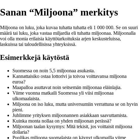
Sanan “Miljoona” merkitys
Miljoona on luku, joka kuvaa tuhatta tuhatta eli 1 000 000. Se on suuri
määrä tai luku, joka vastaa miljardia eli tuhatta miljoonaa. Miljoonalla
voi olla monia erilaisia käyttötarkoituksia arjen keskusteluissa,
laskuissa tai taloudellisissa yhteyksissä.
Esimerkkejä käytöstä
Suomessa on noin 5,5 miljoonaa asukasta.
Kannattaisiko ostaa lottorivi ja toivoa voittavansa miljoona
euroa?
Maapalloa asuttavat noin seitsemän miljoonaa eläinlajia.
Viime vuonna matkaili Suomessa yli viisi miljoonaa
ulkomaalaista.
Miljoona on iso luku, mutta universumiin verrattuna se on hyvin
pieni.
Juhlimme yrityksen miljoonannen asiakkaan saavuttamista.
Kuinka monta nollaa on yhden miljoonan perässä?
Miljoonan taalan kysymys: Mitä tekisit, jos voittaisit miljoona
dollaria?
Puolikas miljoona suomalaista on käynyt ulkomailla viime