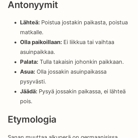
Antonyymit
Lähteä:
Poistua jostakin paikasta, poistua
matkalle.
Olla paikoillaan:
Ei liikkua tai vaihtaa
asuinpaikkaa.
Palata:
Tulla takaisin johonkin paikkaan.
Asua:
Olla jossakin asuinpaikassa
pysyvästi.
Jäädä:
Pysyä jossakin paikassa, ei lähteä
pois.
Etymologia
Sanan muuttaa alkuperä on germaanisissa