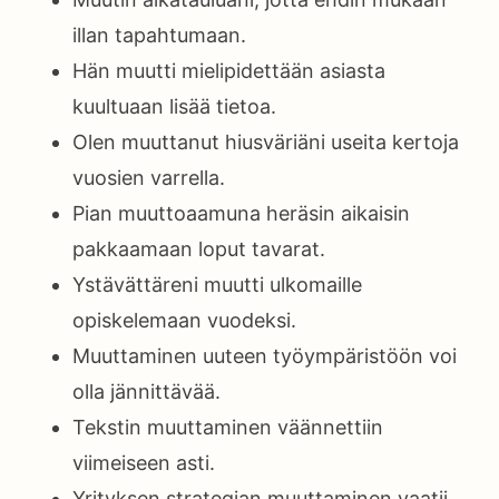
illan tapahtumaan.
Hän muutti mielipidettään asiasta
kuultuaan lisää tietoa.
Olen muuttanut hiusväriäni useita kertoja
vuosien varrella.
Pian muuttoaamuna heräsin aikaisin
pakkaamaan loput tavarat.
Ystävättäreni muutti ulkomaille
opiskelemaan vuodeksi.
Muuttaminen uuteen työympäristöön voi
olla jännittävää.
Tekstin muuttaminen väännettiin
viimeiseen asti.
Yrityksen strategian muuttaminen vaatii