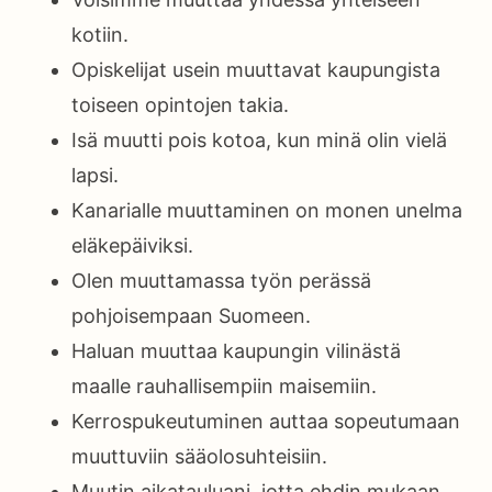
kotiin.
Opiskelijat usein muuttavat kaupungista
toiseen opintojen takia.
Isä muutti pois kotoa, kun minä olin vielä
lapsi.
Kanarialle muuttaminen on monen unelma
eläkepäiviksi.
Olen muuttamassa työn perässä
pohjoisempaan Suomeen.
Haluan muuttaa kaupungin vilinästä
maalle rauhallisempiin maisemiin.
Kerrospukeutuminen auttaa sopeutumaan
muuttuviin sääolosuhteisiin.
Muutin aikatauluani, jotta ehdin mukaan